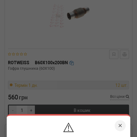
ROTWEISS
B60X100x200BN
Гофра глушника (60X100)
Термін 1 дн.
12 шт.
560
грн
Всі ціни
-
+
В кошик
⚠️
×