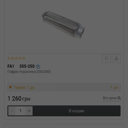
FA1
355-250
Гофра глушника (55x250)
Термін 1 дн.
1 шт.
1 260
грн
Всі ціни
-
+
В кошик