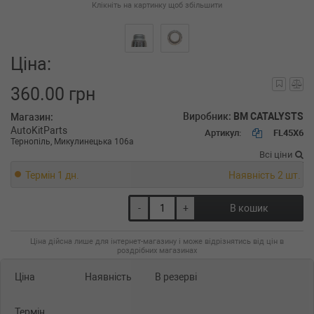
Клікніть на картинку щоб збільшити
Ціна:
360.00 грн
Виробник:
BM CATALYSTS
Магазин:
AutoKitParts
Артикул:
FL45X6
Тернопіль, Микулинецька 106а
Всі ціни
Термін 1 дн.
Наявність 2 шт.
-
+
В кошик
Ціна дійсна лише для інтернет-магазину і може відрізнятись від цін в
роздрібних магазинах
Ціна
Наявність
В резерві
Термін