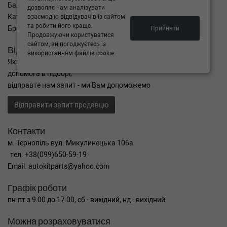
Баланс
дозволяє нам аналізувати
Каталог товарів
взаємодію відвідувачів із сайтом
та робити його краще.
Бренди
Прийняти
Продовжуючи користуватися
сайтом, ви погоджуєтесь із
Відправити запит
використанням файлів cookie.
Якщо Ви не знайшли потрібні запчастини, або Вам потрібна
допомога в підборі,
відправте нам запит - ми Вам допоможемо
Відправити запит продавцю
Контакти
м. Тернопіль вул. Микулинецька 106а
тел. +38(099)650-59-19
Email. autokitparts@yahoo.com
Графік роботи
пн-пт з 9:00 до 17:00, сб - вихідний, нд - вихідний
Можна розраховуватися