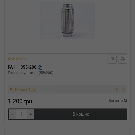
FA1
355-200
Гофра глушника (55x200)
Термін 1 дн.
13 шт.
1 200
грн
Всі ціни
-
+
В кошик