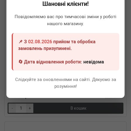
Шановні клієнти!
Повідомляємо вас про тимчасові зміни у роботі
нашого магазину.
📌 З
02.08.2026
прийом та обробка
замовлень призупинені.
🔄 Дата відновлення роботи:
невідома
FA1
350-250
Гофра глушника MB 207-310D (50x250)
Слідкуйте за оновленнями на сайті. Дякуємо за
Термін 1 дн.
6 шт.
розуміння!
1 200
грн
Всі ціни
-
+
В кошик