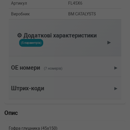
Артикул
FL45X6
Виробник
BM CATALYSTS
⚙️ Додаткові характеристики
▶
(5 параметрів)
OE номери
▶
(7 номерів)
Штрих-коди
▶
Опис
Гофра глушника (45x150)