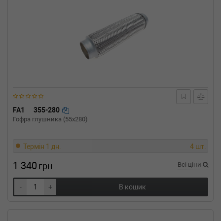
FA1
355-280
Гофра глушника (55x280)
Термін 1 дн.
4 шт.
1 340
грн
Всі ціни
-
+
В кошик