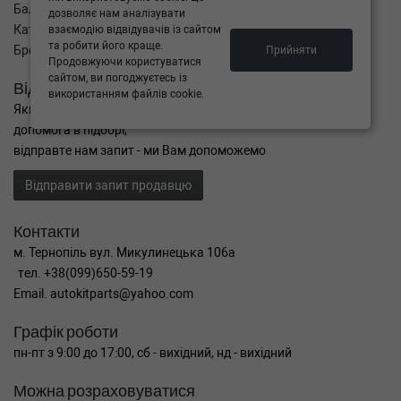
Баланс
дозволяє нам аналізувати
Каталог товарів
взаємодію відвідувачів із сайтом
та робити його краще.
Бренди
Прийняти
Продовжуючи користуватися
сайтом, ви погоджуєтесь із
Відправити запит
використанням файлів cookie.
Якщо Ви не знайшли потрібні запчастини, або Вам потрібна
допомога в підборі,
відправте нам запит - ми Вам допоможемо
Відправити запит продавцю
Контакти
м. Тернопіль вул. Микулинецька 106а
тел. +38(099)650-59-19
Email. autokitparts@yahoo.com
Графік роботи
пн-пт з 9:00 до 17:00, сб - вихідний, нд - вихідний
Можна розраховуватися