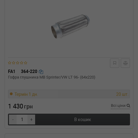
FA1
364-220
Гофра глушника MB Sprinter/VW LT 96- (64x220)
Термін 1 дн.
20 шт.
1 430
грн
Всі ціни
-
+
В кошик