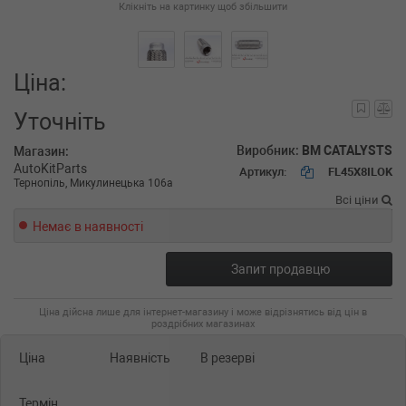
Клікніть на картинку щоб збільшити
Ціна:
Уточніть
Виробник:
BM CATALYSTS
Магазин:
AutoKitParts
Артикул:
FL45X8ILOK
Тернопіль, Микулинецька 106а
Всі ціни
Немає в наявності
Запит продавцю
Ціна дійсна лише для інтернет-магазину і може відрізнятись від цін в
роздрібних магазинах
Ціна
Наявність
В резерві
Термін