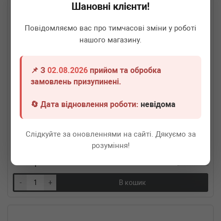
Шановні клієнти!
Повідомляємо вас про тимчасові зміни у роботі
нашого магазину.
📌 З
02.08.2026
прийом та обробка
замовлень призупинені.
🔄 Дата відновлення роботи:
невідома
FA1
340-100
Гофра глушника (40x100)
Слідкуйте за оновленнями на сайті. Дякуємо за
Термін 1 дн.
2 шт.
розуміння!
620
грн
Всі ціни
-
+
В кошик