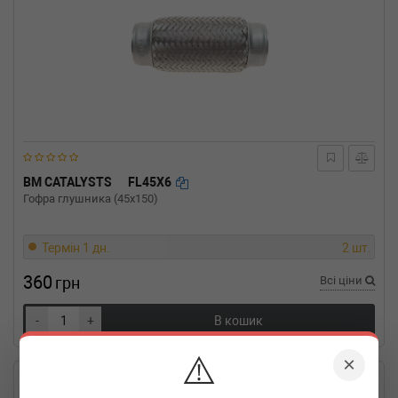
BM CATALYSTS
FL45X6
Гофра глушника (45x150)
Термін 1 дн.
2 шт.
360
грн
Всі ціни
-
+
В кошик
⚠️
×