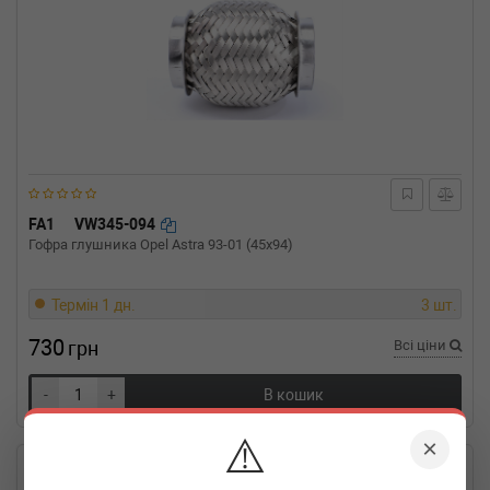
FA1
VW345-094
Гофра глушника Opel Astra 93-01 (45x94)
Термін 1 дн.
3 шт.
730
грн
Всі ціни
-
+
В кошик
⚠️
×