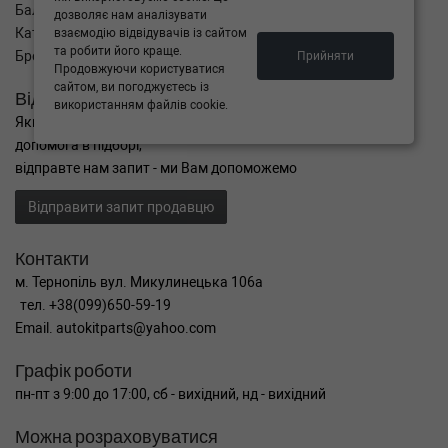
Баланс
дозволяє нам аналізувати
Каталог товарів
взаємодію відвідувачів із сайтом
та робити його краще.
Бренди
Прийняти
Продовжуючи користуватися
сайтом, ви погоджуєтесь із
Відправити запит
використанням файлів cookie.
Якщо Ви не знайшли потрібні запчастини, або Вам потрібна
допомога в підборі,
відправте нам запит - ми Вам допоможемо
Відправити запит продавцю
Контакти
м. Тернопіль вул. Микулинецька 106а
тел. +38(099)650-59-19
Email. autokitparts@yahoo.com
Графік роботи
пн-пт з 9:00 до 17:00, сб - вихідний, нд - вихідний
Можна розраховуватися