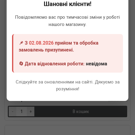
Шановні клієнти!
Повідомляємо вас про тимчасові зміни у роботі
нашого магазину.
📌 З
02.08.2026
прийом та обробка
замовлень призупинені.
🔄 Дата відновлення роботи:
невідома
FA1
VW350-120
Гофра глушника (50x120)
Слідкуйте за оновленнями на сайті. Дякуємо за
Термін 1 дн.
2 шт.
розуміння!
960
грн
Всі ціни
-
+
В кошик