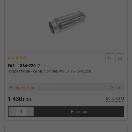
FA1
364-220
Гофра глушника MB Sprinter/VW LT 96- (64x220)
Термін 1 дн.
20 шт.
1 430
грн
Всі ціни
-
+
В кошик