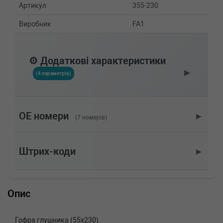
Артикул
355-230
Виробник
FA1
⚙️ Додаткові характеристики
▶
(4 параметрів)
OE номери
▶
(7 номерів)
Штрих-коди
▶
Опис
Гофра глушника (55x230)