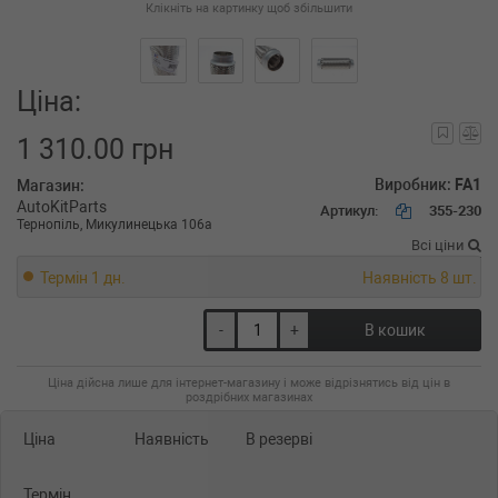
Клікніть на картинку щоб збільшити
Ціна:
1 310.00 грн
Виробник:
FA1
Магазин:
AutoKitParts
Артикул:
355-230
Тернопіль, Микулинецька 106а
Всі ціни
Термін 1 дн.
Наявність 8 шт.
-
+
В кошик
Ціна дійсна лише для інтернет-магазину і може відрізнятись від цін в
роздрібних магазинах
Ціна
Наявність
В резерві
Термін