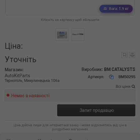
Вага: 1.9 кг
Клікніть на картинку щоб збільшити
Ціна:
Уточніть
Виробник:
BM CATALYSTS
Магазин:
AutoKitParts
Артикул:
BM50295
Тернопіль, Микулинецька 106а
Всі ціни
Немає в наявності
Запит продавцю
Ціна дійсна лише для інтернет-магазину і може відрізнятись від цін в
роздрібних магазинах