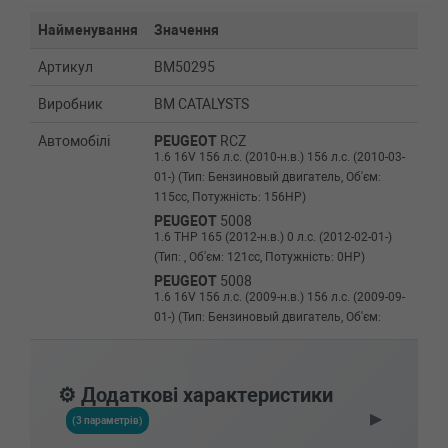
Найменування
Значення
Артикул
BM50295
Виробник
BM CATALYSTS
Автомобілі
PEUGEOT
RCZ
1.6 16V 156 л.с. (2010-н.в.) 156 л.с. (2010-03-
01-) (Тип: Бензиновый двигатель, Об'єм:
115cc, Потужність: 156HP)
PEUGEOT
5008
1.6 THP 165 (2012-н.в.) 0 л.с. (2012-02-01-)
(Тип: , Об'єм: 121cc, Потужність: 0HP)
PEUGEOT
5008
1.6 16V 156 л.с. (2009-н.в.) 156 л.с. (2009-09-
01-) (Тип: Бензиновый двигатель, Об'єм:
115cc, Потужність: 156HP)
PEUGEOT
308 SW
1.6 16V 174 л.с. (2008-н.в.) 174 л.с. (2008-03-
⚙️ Додаткові характеристики
01-) (Тип: Бензиновый двигатель, Об'єм:
▶
128cc, Потужність: 174HP)
(3 параметрів)
PEUGEOT
308 SW