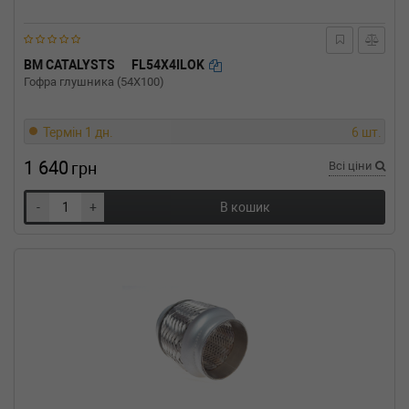
BM CATALYSTS
FL54X4ILOK
Гофра глушника (54X100)
Термін 1 дн.
6 шт.
1 640
грн
Всі ціни
-
+
В кошик