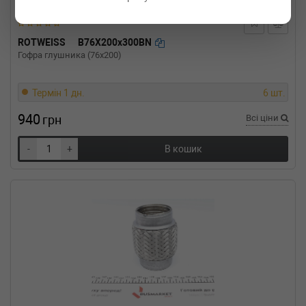
CITROEN
C4 Grand Picasso I (UA_)
1.6 16V 150 л.с. (2008-н.в.) 150 л.с. (2008-10-
01-) (Тип: Бензиновый двигатель, Об'єм:
ROTWEISS
B76X200x300BN
110cc, Потужність: 150HP)
Гофра глушника (76x200)
Термін 1 дн.
6 шт.
940
грн
Всі ціни
-
+
В кошик