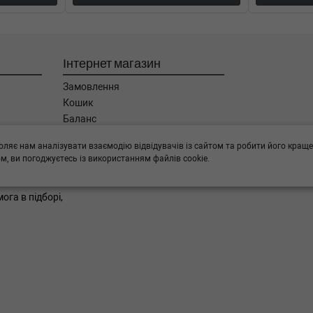
4-12-01) (Тип: Бензиновый
Інтернет магазин
7-01) (Тип: Бензиновый двигатель,
Замовлення
Кошик
1998-09-01) (Тип: Бензиновый
Баланс
Каталог товарів
оляє нам аналізувати взаємодію відвідувачів із сайтом та робити його краще
Бренди
98-09-01) (Тип: Бензиновый
, ви погоджуєтесь із використанням файлів cookie.
ога в підборі,