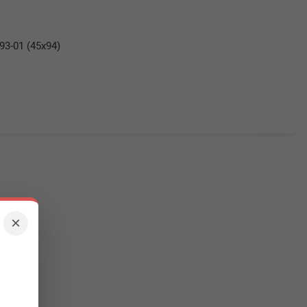
93-01 (45x94)
×