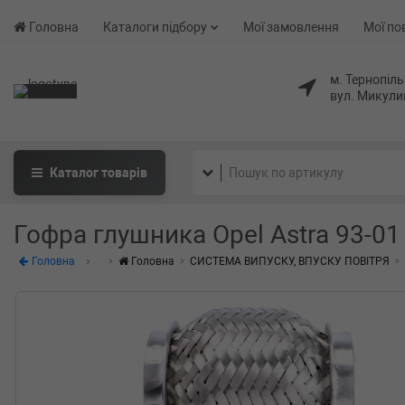
Головна
Каталоги підбору
Мої замовлення
Мої по
м. Тернопіль
вул. Микули
Каталог
товарів
Гофра глушника Opel Astra 93-01
Головна
Головна
СИСТЕМА ВИПУСКУ, ВПУСКУ ПОВІТРЯ