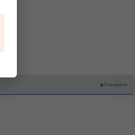
▶
Розгорнути