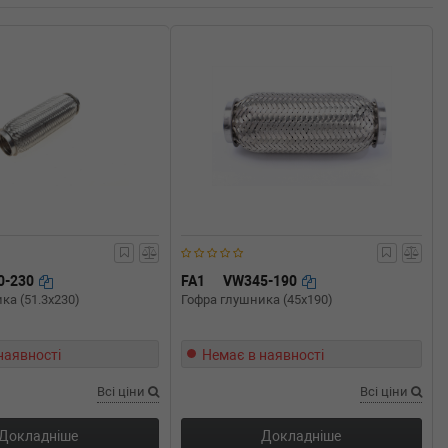
0-230
FA1
VW345-190
ка (51.3x230)
Гофра глушника (45x190)
наявності
Немає в наявності
Всі ціни
Всі ціни
Докладніше
Докладніше