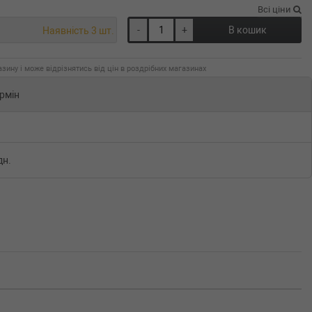
Всі ціни
-
+
В кошик
Наявність 3 шт.
зину і може відрізнятись від цін в роздрібних магазинах
рмін
дн.