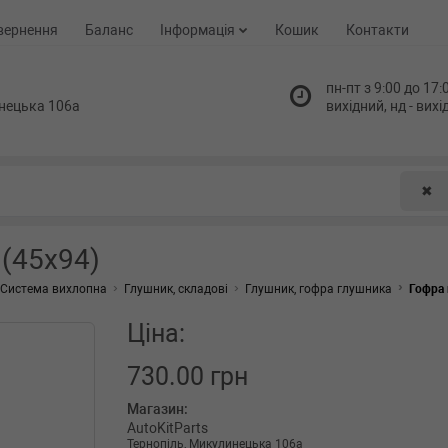
вернення
Баланс
Інформація
Кошик
Контакти
пн-пт з 9:00 до 17:0
нецька 106а
вихідний, нд - вих
✖
 (45x94)
Система вихлопна
Глушник, складові
Глушник, гофра глушника
Гофра 
Ціна:
730.00 грн
Магазин:
AutoKitParts
Тернопіль, Микулинецька 106а