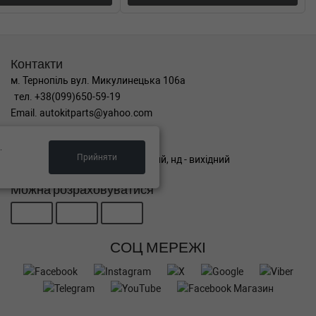
Контакти
м. Тернопіль вул. Микулинецька 106а
тел. +38(099)650-59-19
Email. autokitparts@yahoo.com
Графік роботи
.
Прийняти
пн-пт з 9:00 до 17:00, сб - вихідний, нд - вихідний
Можна розраховуватися
СОЦ МЕРЕЖІ