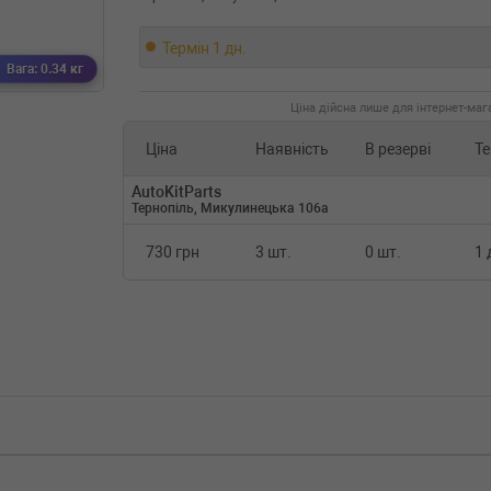
Термін 1 дн.
Вага: 0.34 кг
Ціна дійсна лише для інтернет-мага
Ціна
Наявність
В резерві
Те
AutoKitParts
Тернопіль, Микулинецька 106а
730 грн
3 шт.
0 шт.
1 