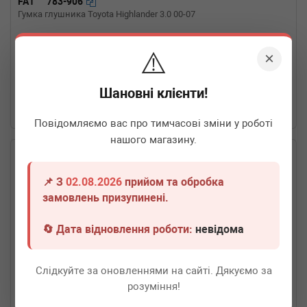
FA1
783-906
Гумка глушника Toyota Highlander 3.0 00-07
⚠️
Термін 1 дн.
14 шт.
×
60
грн
Всі ціни
Шановні клієнти!
-
+
В кошик
Повідомляємо вас про тимчасові зміни у роботі
нашого магазину.
📌 З
02.08.2026
прийом та обробка
замовлень призупинені.
🔄 Дата відновлення роботи:
невідома
Слідкуйте за оновленнями на сайті. Дякуємо за
розуміння!