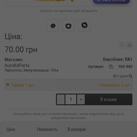
Вага: 0.098 кг
Клікніть на картинку щоб збільшити
Ціна:
70.00 грн
Виробник:
FA1
Магазин:
AutoKitParts
Артикул:
103-942
Тернопіль, Микулинецька 106а
Всі ціни
Термін 1 дн.
Наявність 2 шт.
-
+
В кошик
Ціна дійсна лише для інтернет-магазину і може відрізнятись від цін в
роздрібних магазинах
Ціна
Наявність
В резерві