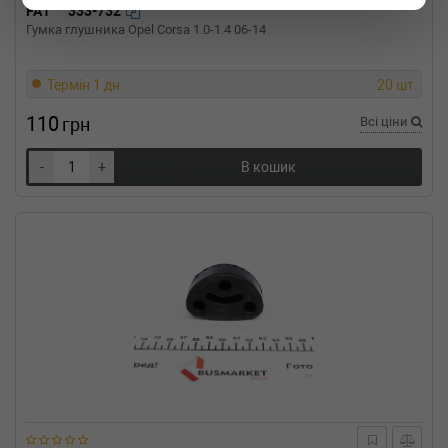
FA1
333-732
Гумка глушника Opel Corsa 1.0-1.4 06-14
Термін 1 дн.
20 шт.
110
грн
Всі ціни
-
+
В кошик