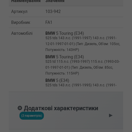
Найменування
Значення
Артикул
103-942
Виробник
FA1
Автомобілі
BMW
5 Touring (E34)
525 tds 143 л.с. (1991-1997) 143 л.с. (1991-
12-01-1997-01-01) (Тип: Дизель, Об'єм: 105cc,
Потужність: 143HP)
BMW
5 Touring (E34)
525 td 115 л.с. (1993-1997) 115 л.с. (1993-03-
01-1997-01-01) (Тип: Дизель, Об'єм: 85cc,
Потужність: 115HP)
BMW
5 (E34)
525 tds 143 л.с. (1991-1995) 143 л.с. (1991-
09-01-1995-09-01) (Тип: Дизель, Об'єм: 105cc,
Потужність: 143HP)
BMW
5 (E34)
⚙️ Додаткові характеристики
525 td 115 л.с. (1993-1995) 115 л.с. (1993-04-
▶
01-1995-09-01) (Тип: Дизель, Об'єм: 85cc,
(2 параметрів)
Потужність: 115HP)
BMW
5 (E34)