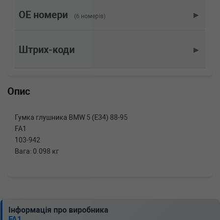
524 td 115 л.с. (1988-1995) 115 л.с. (1988-03-
01-1995-09-01) (Тип: Дизель, Об'єм: 85cc,
OE номери
▶
(6 номерів)
Потужність: 115HP)
Штрих-коди
▶
Опис
Гумка глушника BMW 5 (E34) 88-95
FA1
103-942
Вага: 0.098 кг
Інформація про виробника
FA1