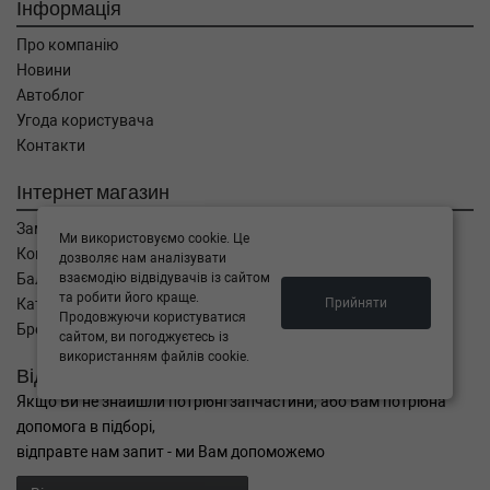
Інформація
Про компанію
Новини
Автоблог
Угода користувача
Контакти
Інтернет магазин
Замовлення
Ми використовуємо cookie. Це
Кошик
дозволяє нам аналізувати
взаємодію відвідувачів із сайтом
Баланс
та робити його краще.
Прийняти
Каталог товарів
Продовжуючи користуватися
Бренди
сайтом, ви погоджуєтесь із
використанням файлів cookie.
Відправити запит
Якщо Ви не знайшли потрібні запчастини, або Вам потрібна
допомога в підборі,
відправте нам запит - ми Вам допоможемо