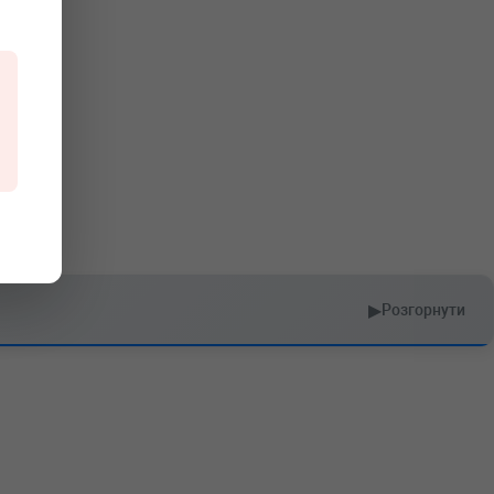
▶
Розгорнути