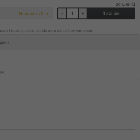
Всі ціни
-
+
В кошик
Наявність 8 шт.
зину і може відрізнятись від цін в роздрібних магазинах
рмін
дн.