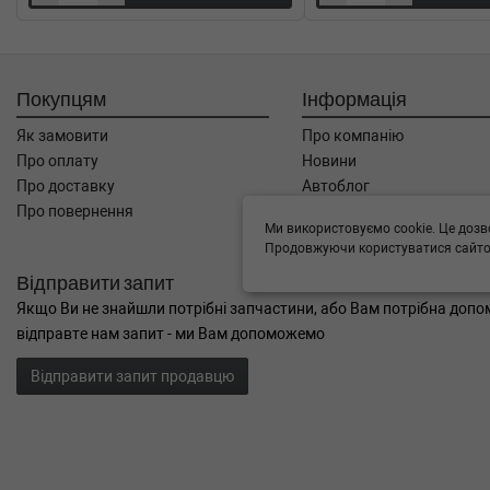
Бензиновый двигатель, Об'єм: 44cc, Потужність: 6
Покупцям
Інформація
Як замовити
Про компанію
Про оплату
Новини
Про доставку
Автоблог
Про повернення
Угода користувача
Ми використовуємо cookie. Це дозв
Контакти
Продовжуючи користуватися сайтом
Відправити запит
Якщо Ви не знайшли потрібні запчастини, або Вам потрібна допом
відправте нам запит - ми Вам допоможемо
Відправити запит продавцю