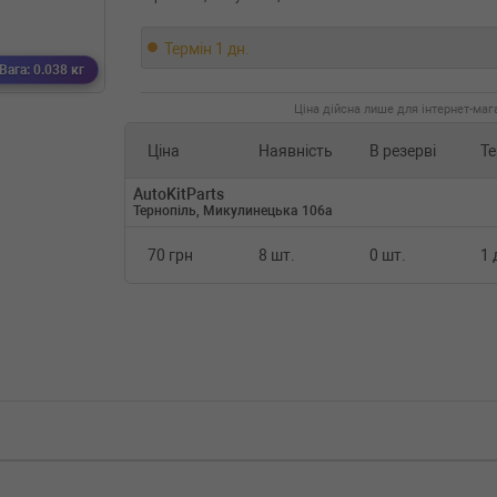
Термін 1 дн.
Вага: 0.038 кг
Ціна дійсна лише для інтернет-мага
Ціна
Наявність
В резерві
Те
AutoKitParts
Тернопіль, Микулинецька 106а
70 грн
8 шт.
0 шт.
1 