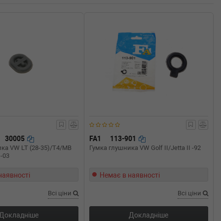
30005
FA1
113-901
ка VW LT (28-35)/T4/MB
Гумка глушника VW Golf II/Jetta II -92
-03
наявності
Немає в наявності
Всі ціни
Всі ціни
Докладніше
Докладніше