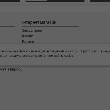
0HP)
Інтернет магазин
Замовлення
Кошик
Баланс
Каталог товарів
оляє нам аналізувати взаємодію відвідувачів із сайтом та робити його краще
Бренди
, ви погоджуєтесь із використанням файлів cookie.
ога в підборі,