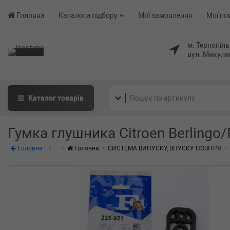
Головна
Каталоги підбору
Мої замовлення
Мої по
м. Тернопіль
вул. Микули
Каталог
товарів
Гумка глушника Citroen Berlingo/
Головна
Головна
СИСТЕМА ВИПУСКУ, ВПУСКУ ПОВІТРЯ