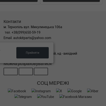
Контакти
м. Тернопіль вул. Микулинецька 106а
тел. +38(099)650-59-19
Email. autokitparts@yahoo.com
Графік роботи
.
Прийняти
пн-пт з 9:00 до 17:00, сб - вихідний, нд - вихідний
Можна розраховуватися
СОЦ МЕРЕЖІ