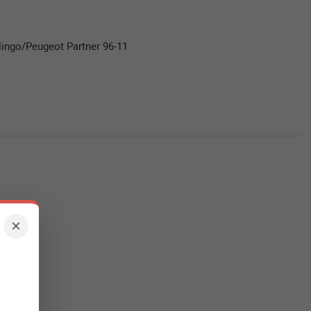
ingo/Peugeot Partner 96-11
×