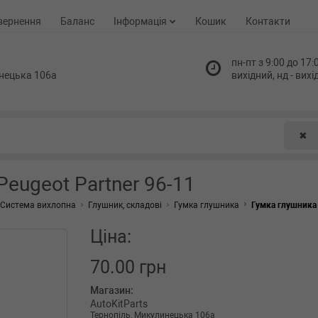
вернення
Баланс
Інформація
Кошик
Контакти
пн-пт з 9:00 до 17:0
нецька 106а
вихідний, нд - вих
✖
Peugeot Partner 96-11
Система вихлопна
Глушник, складові
Гумка глушника
Гумка глушника C
Ціна:
70.00 грн
Магазин:
AutoKitParts
Тернопіль, Микулинецька 106а