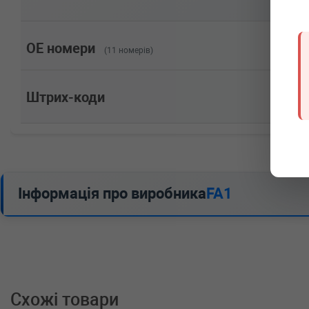
Потужність: 75HP)
PEUGEOT
GRAND RAID вэн (5F)
1.4 75 л.с. (1996-н.в.) 75 л.с. (1996-06-01-) (Тип: Б
Потужність: 75HP)
OE номери
(11 номерів)
PEUGEOT
GRAND RAID вэн (5F)
1.1 60 л.с. (1996-н.в.) 60 л.с. (1996-06-01-) (Тип: Б
Потужність: 60HP)
Штрих-коди
CITROEN
BERLINGO (MF)
2.0 HDI 90 (MFRHY) 90 л.с. (1999-н.в.) 90 л.с. (1999-1
Потужність: 90HP)
CITROEN
BERLINGO (MF)
1.8 i (MFLFX) 90 л.с. (1997-н.в.) 90 л.с. (1997-05-01
Об'єм: 66cc, Потужність: 90HP)
CITROEN
BERLINGO (MF)
Інформація про виробника
FA1
1.6 HDI 90 (MF9HX) 90 л.с. (2005-н.в.) 90 л.с. (2005-0
Потужність: 90HP)
CITROEN
BERLINGO (MF)
1.6 HDI 75 (MF9HW) 75 л.с. (2005-н.в.) 75 л.с. (2005-
Потужність: 75HP)
CITROEN
BERLINGO (MF)
1.4 i (MFKFX, MFKFW) 75 л.с. (1996-н.в.) 75 л.с. (19
двигатель, Об'єм: 55cc, Потужність: 75HP)
Схожі товари
CITROEN
BERLINGO (MF)