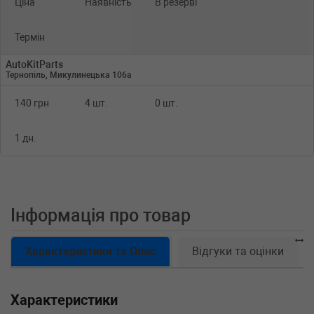
Ціна
Наявність
В резерві
Термін
AutoKitParts
Тернопіль, Микулинецька 106а
140 грн
4 шт.
0 шт.
1 дн.
Інформація про товар
Характеристики та Опис
Відгуки та оцінки
Характеристики