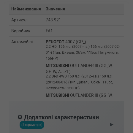
Найменування
Значення
Артикул
743-921
Виробник
FA1
Автомобілі
PEUGEOT
4007 (GP_)
2.2 HDi 156 л.с. (2007-н.в.) 156 л.с. (2007-02-
01-) (Тип: Дизель, Об'єм: 115cc, Потужність:
156HP)
MITSUBISHI
OUTLANDER III (GG_W,
GF_W, ZJ, ZL)
2.2 Di-D 4WD 150 л.с. (2012-н.в.) 150 л.с.
(2012-08-01-) (Тип: Дизель, Об'єм: 110cc,
Потужність: 150HP)
MITSUBISHI
OUTLANDER III (GG_W,
GF_W, ZJ, ZL)
2.2 Di-D 150 л.с. (2012-н.в.) 150 л.с. (2012-08-
01-) (Тип: Дизель, Об'єм: 110cc, Потужність:
⚙️ Додаткові характеристики
150HP)
▶
MITSUBISHI
OUTLANDER III (GG_W,
(2 параметрів)
GF_W, ZJ, ZL)