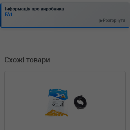
11-01-2012-11-01) (Тип: Дизель, Об'єм: 130cc,
Потужність: 177HP)
Інформація про виробника
MITSUBISHI
OUTLANDER II (CW_W)
FA1
2.0 147 л.с. (2006-2012) 147 л.с. (2006-11-01-
▶
Розгорнути
2012-11-01) (Тип: Бензиновый двигатель,
Об'єм: 108cc, Потужність: 147HP)
MITSUBISHI
LANCER Kombi (CS_W)
2.0 135 л.с. (2003-2007) 135 л.с. (2003-09-01-
2007-12-01) (Тип: Бензиновый двигатель,
Об'єм: 99cc, Потужність: 135HP)
Схожі товари
MITSUBISHI
LANCER Kombi (CS_W)
1.6 98 л.с. (2003-2008) 98 л.с. (2003-09-01-
2008-10-01) (Тип: Бензиновый двигатель,
Об'єм: 72cc, Потужність: 98HP)
MITSUBISHI
GALANT FORTIS
SPORTBACK (CX_A)
1.8 Bifuel 143 л.с. (2010-н.в.) 143 л.с. (2010-
02-01-) (Тип: Бензиновый двигатель, Об'єм:
105cc, Потужність: 143HP)
MITSUBISHI
CEDIA седан (CS_A, CT0)
2.0 (CS9A) 135 л.с. (2003-н.в.) 135 л.с. (2003-
12-01-) (Тип: Бензиновый двигатель, Об'єм:
99cc, Потужність: 135HP)