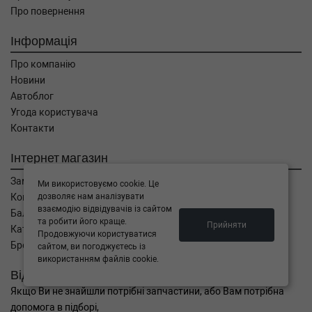
Про повернення
Інформація
Про компанію
Новини
Автоблог
Угода користувача
Контакти
Інтернет магазин
Замовлення
Ми використовуємо cookie. Це
дозволяє нам аналізувати
Кошик
взаємодію відвідувачів із сайтом
Баланс
та робити його краще.
Прийняти
Каталог товарів
Продовжуючи користуватися
Бренди
сайтом, ви погоджуєтесь із
використанням файлів cookie.
Відправити запит
Якщо Ви не знайшли потрібні запчастини, або Вам потрібна
допомога в підборі,