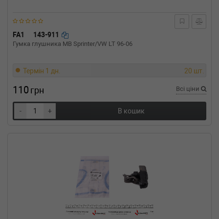
FA1
143-911
Гумка глушника MB Sprinter/VW LT 96-06
Термін 1 дн.
20 шт.
110
грн
Всі ціни
-
+
В кошик