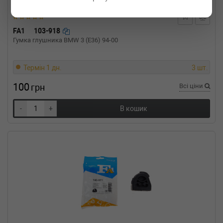
2.0 4WD (CU2W) 136 л.с. (2003-2006) 136 л.с.
(2003-05-01-2006-10-01) (Тип: Бензиновый
двигатель, Об'єм: 100cc, Потужність: 136HP)
FA1
103-918
CITROEN
C-CROSSER (EP_)
Гумка глушника BMW 3 (E36) 94-00
2.4 16V 170 л.с. (2008-н.в.) 170 л.с. (2008-08-
01-) (Тип: Бензиновый двигатель, Об'єм:
125cc, Потужність: 170HP)
Термін 1 дн.
3 шт.
CITROEN
C-CROSSER (EP_)
2.2 HDi 156 л.с. (2007-н.в.) 156 л.с. (2007-02-
100
грн
Всі ціни
01-) (Тип: Дизель, Об'єм: 115cc, Потужність:
156HP)
-
+
В кошик