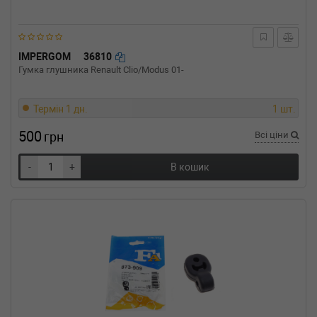
IMPERGOM
36810
Гумка глушника Renault Clio/Modus 01-
Термін 1 дн.
1 шт.
500
грн
Всі ціни
-
+
В кошик