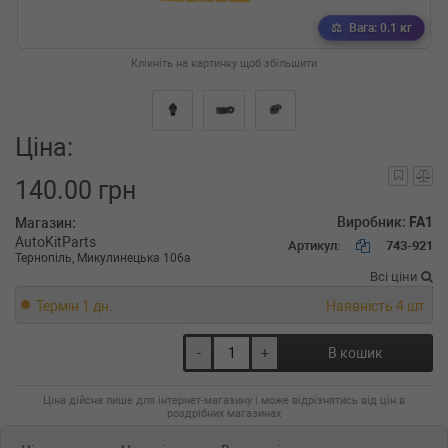
Вага: 0.1 кг
Клікніть на картинку щоб збільшити
Ціна:
140.00 грн
Виробник:
FA1
Магазин:
AutoKitParts
Артикул:
743-921
Тернопіль, Микулинецька 106а
Всі ціни
Термін 1 дн.
Наявність 4 шт.
-
+
В кошик
Ціна дійсна лише для інтернет-магазину і може відрізнятись від цін в
роздрібних магазинах