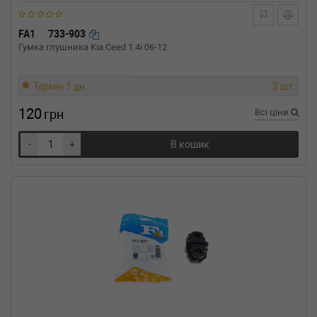
FA1
733-903
Гумка глушника Kia Ceed 1.4i 06-12
Термін 1 дн.
2 шт.
120
грн
Всі ціни
-
+
В кошик