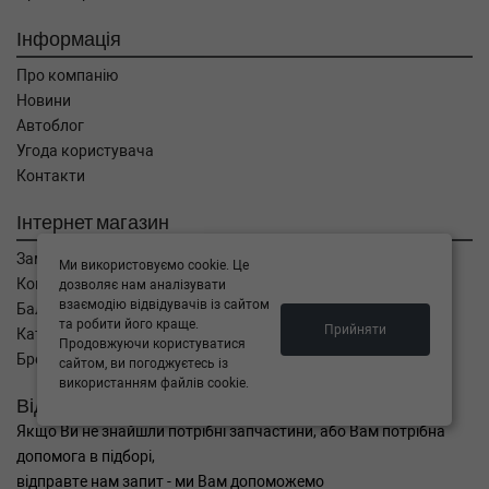
Інформація
Про компанію
Новини
Автоблог
Угода користувача
Контакти
Інтернет магазин
Замовлення
Ми використовуємо cookie. Це
Кошик
дозволяє нам аналізувати
взаємодію відвідувачів із сайтом
Баланс
та робити його краще.
Прийняти
Каталог товарів
Продовжуючи користуватися
Бренди
сайтом, ви погоджуєтесь із
використанням файлів cookie.
Відправити запит
Якщо Ви не знайшли потрібні запчастини, або Вам потрібна
допомога в підборі,
відправте нам запит - ми Вам допоможемо