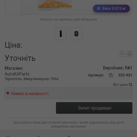
Вага: 0.072 кг
Клікніть на картинку щоб збільшити
Ціна:
Уточніть
Виробник:
FA1
Магазин:
AutoKitParts
Артикул:
333-921
Тернопіль, Микулинецька 106а
Всі ціни
Немає в наявності
Запит продавцю
Ціна дійсна лише для інтернет-магазину і може відрізнятись від цін в
роздрібних магазинах