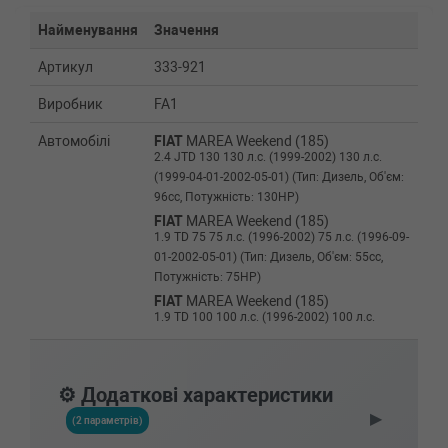
Найменування
Значення
Артикул
333-921
Виробник
FA1
Автомобілі
FIAT
MAREA Weekend (185)
2.4 JTD 130 130 л.с. (1999-2002) 130 л.с.
(1999-04-01-2002-05-01) (Тип: Дизель, Об'єм:
96cc, Потужність: 130HP)
FIAT
MAREA Weekend (185)
1.9 TD 75 75 л.с. (1996-2002) 75 л.с. (1996-09-
01-2002-05-01) (Тип: Дизель, Об'єм: 55cc,
Потужність: 75HP)
FIAT
MAREA Weekend (185)
1.9 TD 100 100 л.с. (1996-2002) 100 л.с.
(1996-09-01-2002-05-01) (Тип: Дизель, Об'єм:
74cc, Потужність: 100HP)
FIAT
MAREA Weekend (185)
⚙️ Додаткові характеристики
1.9 JTD 105 105 л.с. (1999-2002) 105 л.с.
▶
(1999-04-01-2002-05-01) (Тип: Дизель, Об'єм:
(2 параметрів)
77cc, Потужність: 105HP)