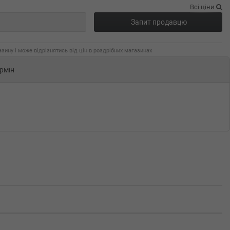
Всі ціни
Запит продавцю
зину і може відрізнятись від цін в роздрібних магазинах
рмін