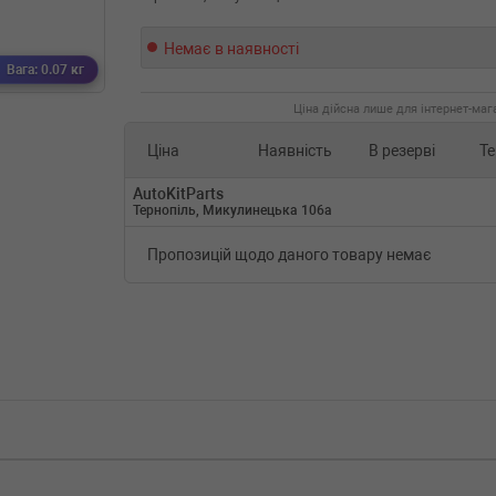
Немає в наявності
Вага: 0.07 кг
Ціна дійсна лише для інтернет-мага
Ціна
Наявність
В резерві
Те
AutoKitParts
Тернопіль, Микулинецька 106а
Пропозицій щодо даного товару немає