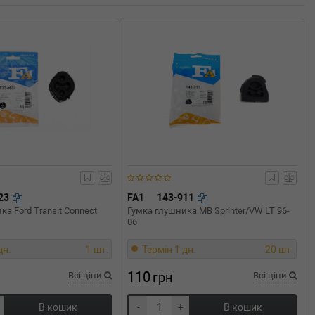
923
FA1
143-911
ка Ford Transit Connect
Гумка глушника MB Sprinter/VW LT 96-
06
дн.
1 шт.
Термін 1 дн.
20 шт.
110
Всі ціни
грн
Всі ціни
В кошик
-
+
В кошик