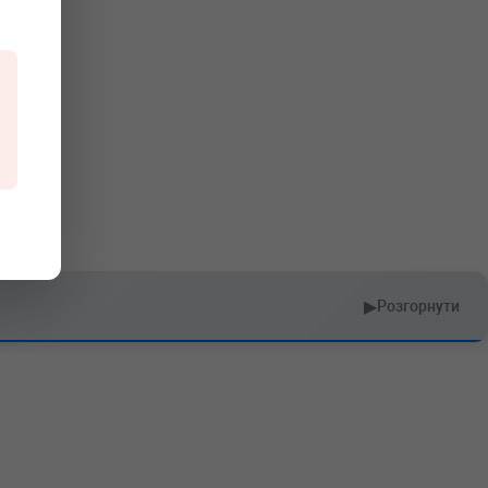
▶
Розгорнути