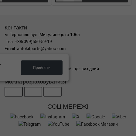
Контакти
м. Тернопіль вул. Микулинецька 106а
тел. +38(099)650-59-19
Email. autokitparts@yahoo.com
Графік роботи
.
Прийняти
пн-пт з 9:00 до 17:00, сб - вихідний, нд - вихідний
Можна розраховуватися
СОЦ МЕРЕЖІ