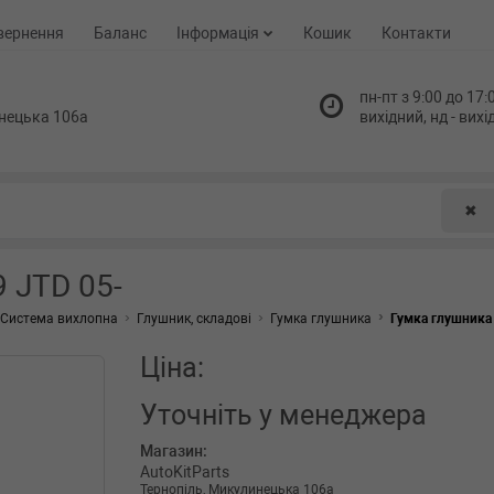
вернення
Баланс
Інформація
Кошик
Контакти
пн-пт з 9:00 до 17:0
нецька 106а
вихідний, нд - вих
✖
9 JTD 05-
Система вихлопна
Глушник, складові
Гумка глушника
Гумка глушника F
Ціна:
Уточніть
у менеджера
Магазин:
AutoKitParts
Тернопіль, Микулинецька 106а