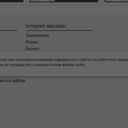
ип: Дизель, Об'єм: 88cc,
Інтернет магазин
ип: Дизель, Об'єм: 74cc,
Замовлення
Кошик
Тип: Дизель, Об'єм: 110cc,
Баланс
Каталог товарів
оляє нам аналізувати взаємодію відвідувачів із сайтом та робити його краще
Бренди
ип: Дизель, Об'єм: 88cc,
, ви погоджуєтесь із використанням файлів cookie.
ога в підборі,
ип: Дизель, Об'єм: 74cc,
Тип: Дизель, Об'єм: 110cc,
ип: Дизель, Об'єм: 88cc,