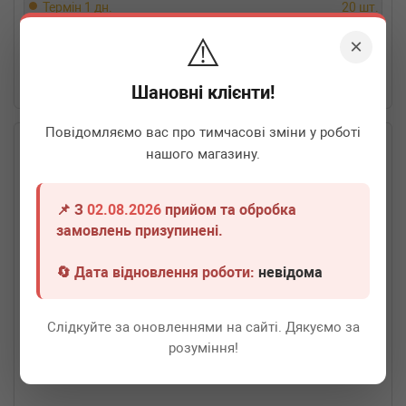
Термін 1 дн.
20 шт.
⚠️
50
грн
Всі ціни
×
-
+
В кошик
Шановні клієнти!
Повідомляємо вас про тимчасові зміни у роботі
нашого магазину.
📌 З
02.08.2026
прийом та обробка
замовлень призупинені.
🔄 Дата відновлення роботи:
невідома
Слідкуйте за оновленнями на сайті. Дякуємо за
розуміння!
FEBI BILSTEIN
18269
Гумка глушника MB (W210) 95-02