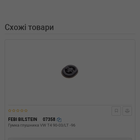
FORD
FOCUS Clipper (DNW)
1.4 16V 75 л.с. (1999-2004) 75 л.с. (1999-02-
01-2004-11-01) (Тип: Бензиновый двигатель,
Об'єм: 55cc, Потужність: 75HP)
Схожі товари
FEBI BILSTEIN
07358
Гумка глушника VW T4 90-03/LT -96