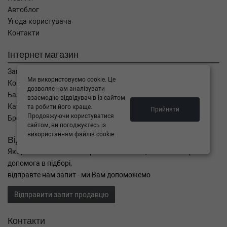
Автоблог
Угода користувача
Контакти
Інтернет магазин
Замовлення
Ми використовуємо cookie. Це
Кошик
дозволяє нам аналізувати
Баланс
взаємодію відвідувачів із сайтом
Каталог товарів
та робити його краще.
Прийняти
Продовжуючи користуватися
Бренди
сайтом, ви погоджуєтесь із
використанням файлів cookie.
Відправити запит
Якщо Ви не знайшли потрібні запчастини, або Вам потрібна
допомога в підборі,
відправте нам запит - ми Вам допоможемо
Відправити запит продавцю
Контакти