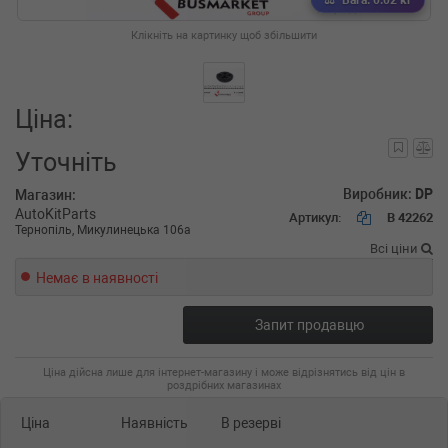
Вага: 0.02 кг
Клікніть на картинку щоб збільшити
Ціна:
Уточніть
Виробник:
DP
Магазин:
AutoKitParts
Артикул:
B 42262
Тернопіль, Микулинецька 106а
Всі ціни
Немає в наявності
Запит продавцю
Ціна дійсна лише для інтернет-магазину і може відрізнятись від цін в
роздрібних магазинах
Ціна
Наявність
В резерві