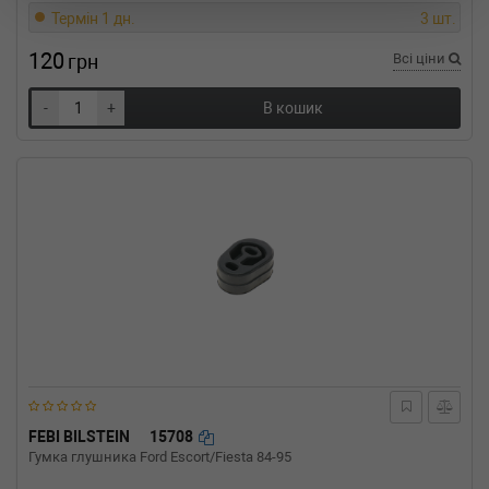
Термін 1 дн.
3 шт.
120
грн
Всі ціни
-
+
В кошик
FEBI BILSTEIN
15708
Гумка глушника Ford Escort/Fiesta 84-95