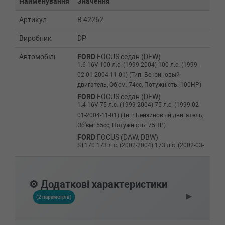
Найменування
Значення
Артикул
B 42262
Виробник
DP
Автомобілі
FORD
FOCUS седан (DFW)
1.6 16V 100 л.с. (1999-2004) 100 л.с. (1999-
02-01-2004-11-01) (Тип: Бензиновый
двигатель, Об'єм: 74cc, Потужність: 100HP)
FORD
FOCUS седан (DFW)
1.4 16V 75 л.с. (1999-2004) 75 л.с. (1999-02-
01-2004-11-01) (Тип: Бензиновый двигатель,
Об'єм: 55cc, Потужність: 75HP)
FORD
FOCUS (DAW, DBW)
ST170 173 л.с. (2002-2004) 173 л.с. (2002-03-
01-2004-11-01) (Тип: Бензиновый двигатель,
Об'єм: 127cc, Потужність: 173HP)
FORD
FOCUS (DAW, DBW)
⚙️ Додаткові характеристики
1.8 DI / TDDi 75 л.с. (1999-2004) 75 л.с. (1999-
▶
08-01-2004-11-01) (Тип: Дизель, Об'єм: 55cc,
(2 параметрів)
Потужність: 75HP)
FORD
FOCUS (DAW, DBW)