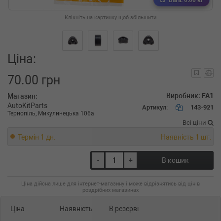
Вага: 0.08 кг
Клікніть на картинку щоб збільшити
Ціна:
70.00 грн
Виробник:
FA1
Магазин:
AutoKitParts
Артикул:
143-921
Тернопіль, Микулинецька 106а
Всі ціни
Термін 1 дн.
Наявність 1 шт.
-
+
В кошик
Ціна дійсна лише для інтернет-магазину і може відрізнятись від цін в
роздрібних магазинах
Ціна
Наявність
В резерві