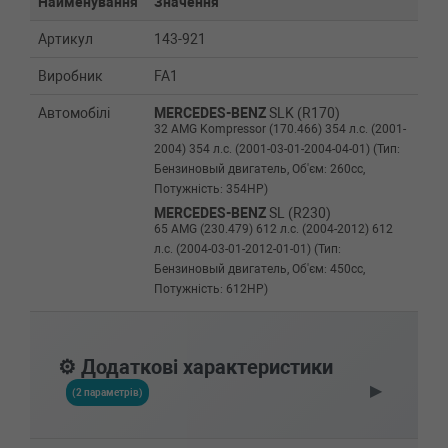
Найменування
Значення
Артикул
143-921
Виробник
FA1
Автомобілі
MERCEDES-BENZ
SLK (R170)
32 AMG Kompressor (170.466) 354 л.с. (2001-
2004) 354 л.с. (2001-03-01-2004-04-01) (Тип:
Бензиновый двигатель, Об'єм: 260cc,
Потужність: 354HP)
MERCEDES-BENZ
SL (R230)
65 AMG (230.479) 612 л.с. (2004-2012) 612
л.с. (2004-03-01-2012-01-01) (Тип:
Бензиновый двигатель, Об'єм: 450cc,
Потужність: 612HP)
MERCEDES-BENZ
SL (R230)
63 AMG (230.470) 525 л.с. (2008-2012) 525
л.с. (2008-03-01-2012-01-01) (Тип:
⚙️ Додаткові характеристики
Бензиновый двигатель, Об'єм: 386cc,
▶
Потужність: 525HP)
(2 параметрів)
MERCEDES-BENZ
SL (R230)
600 (230.476) 500 л.с. (2003-2012) 500 л.с.