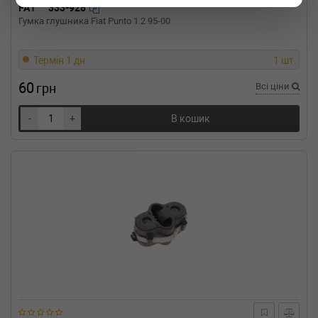
FA1
333-928
MERCEDES-BENZ
седан (W124)
Гумка глушника Fiat Punto 1.2 95-00
500 E (124.036) 326 л.с. (1991-1993) 326 л.с.
(1991-01-01-1993-06-01) (Тип: Бензиновый
двигатель, Об'єм: 240cc, Потужність: 326HP)
Термін 1 дн.
1 шт.
MERCEDES-BENZ
седан (W124)
400 E 4.2 (124.034) 279 л.с. (1992-1993) 279
60
грн
Всі ціни
л.с. (1992-10-01-1993-06-01) (Тип:
Бензиновый двигатель, Об'єм: 205cc,
-
+
В кошик
Потужність: 279HP)
MERCEDES-BENZ
S-CLASS (W221)
S 65 AMG (221.179) 612 л.с. (2005-н.в.) 612
л.с. (2005-12-01-) (Тип: Бензиновый
двигатель, Об'єм: 450cc, Потужність: 612HP)
MERCEDES-BENZ
S-CLASS (W221)
S 63 AMG (221.077, 221.177) 525 л.с. (2006-
н.в.) 525 л.с. (2006-10-01-) (Тип: Бензиновый
двигатель, Об'єм: 386cc, Потужність: 525HP)
MERCEDES-BENZ
S-CLASS (W221)
S 600 (221.176) 517 л.с. (2005-н.в.) 517 л.с.
(2005-12-01-) (Тип: Бензиновый двигатель,
Об'єм: 380cc, Потужність: 517HP)
MERCEDES-BENZ
S-CLASS (W221)