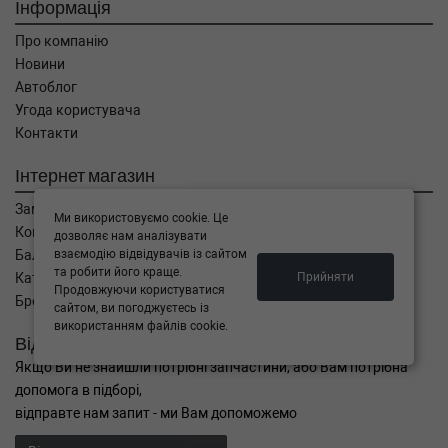
Інформація
CL 500 (216.371) 388 л.с. (2006-н.в.) 388 л.с.
(2006-06-01-) (Тип: Бензиновый двигатель,
Про компанію
Об'єм: 285cc, Потужність: 388HP)
Новини
MERCEDES-BENZ
E-CLASS (W124)
E 60 AMG (124.036) 381 л.с. (1994-1995) 381
Автоблог
л.с. (1994-05-01-1995-06-01) (Тип:
Угода користувача
Бензиновый двигатель, Об'єм: 280cc,
Контакти
Потужність: 381HP)
MERCEDES-BENZ
E-CLASS (W124)
Інтернет магазин
E 500 (124.036) 320 л.с. (1993-1995) 320 л.с.
(1993-06-01-1995-06-01) (Тип: Бензиновый
Замовлення
Ми використовуємо cookie. Це
двигатель, Об'єм: 235cc, Потужність: 320HP)
Кошик
дозволяє нам аналізувати
MERCEDES-BENZ
E-CLASS (W124)
взаємодію відвідувачів із сайтом
Баланс
E 420 (124.034) 279 л.с. (1993-1995) 279 л.с.
та робити його краще.
Прийняти
Каталог товарів
(1993-06-01-1995-06-01) (Тип: Бензиновый
Продовжуючи користуватися
Бренди
двигатель, Об'єм: 205cc, Потужність: 279HP)
сайтом, ви погоджуєтесь із
використанням файлів cookie.
Відправити запит
Якщо Ви не знайшли потрібні запчастини, або Вам потрібна
допомога в підборі,
відправте нам запит - ми Вам допоможемо