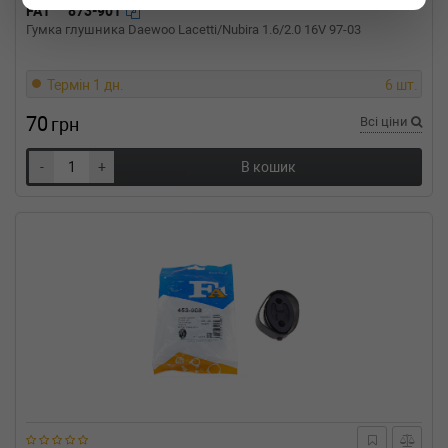
2
FA1
873-901
2.5 TDI 102 л.с. (1996-1999) 102 л.с. (1996-06-
Гумка глушника Daewoo Lacetti/Nubira 1.6/2.0 16V 97-03
01-1999-08-01) (Тип: Дизель, Об'єм: 75cc,
Потужність: 102HP)
VW
LT 28-46 II c бортовой
Термін 1 дн.
6 шт.
платформой/ходовая часть (2DC, 2DF,
70
2
грн
Всі ціни
2.5 SDI 75 л.с. (1996-2006) 75 л.с. (1996-09-
01-2006-07-01) (Тип: Дизель, Об'єм: 55cc,
-
+
В кошик
Потужність: 75HP)
VW
LT 28-46 II c бортовой
платформой/ходовая часть (2DC, 2DF,
2
2.3 143 л.с. (1996-2006) 143 л.с. (1996-06-01-
2006-07-01) (Тип: Бензиновый двигатель,
Об'єм: 105cc, Потужність: 143HP)
VW
LT 28-35 II автобус (2DB, 2DE, 2DK)
2.8 TDI 158 л.с. (2001-2006) 158 л.с. (2001-05-
01-2006-06-01) (Тип: Дизель, Об'єм: 116cc,
Потужність: 158HP)
VW
LT 28-35 II автобус (2DB, 2DE, 2DK)
2.8 TDI 131 л.с. (1999-2002) 131 л.с. (1999-01-
01-2002-01-01) (Тип: Дизель, Об'єм: 96cc,