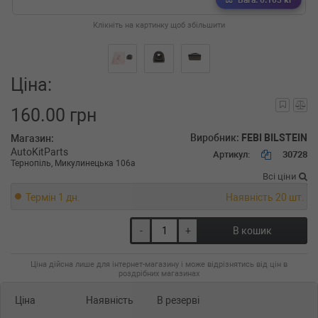
Вага: 0.103 кг
Клікніть на картинку щоб збільшити
Ціна:
160.00 грн
Виробник:
FEBI BILSTEIN
Магазин:
AutoKitParts
Артикул:
30728
Тернопіль, Микулинецька 106а
Всі ціни
Термін 1 дн.
Наявність 20 шт.
-
+
В кошик
Ціна дійсна лише для інтернет-магазину і може відрізнятись від цін в
роздрібних магазинах
Ціна
Наявність
В резерві