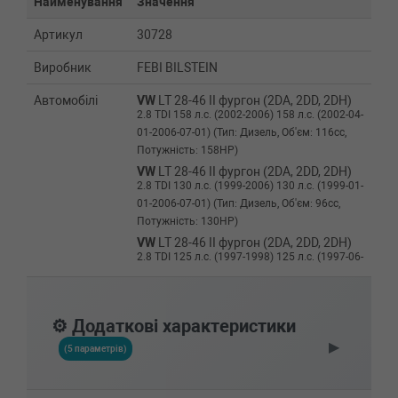
Найменування
Значення
Артикул
30728
Виробник
FEBI BILSTEIN
Автомобілі
VW
LT 28-46 II фургон (2DA, 2DD, 2DH)
2.8 TDI 158 л.с. (2002-2006) 158 л.с. (2002-04-
01-2006-07-01) (Тип: Дизель, Об'єм: 116cc,
Потужність: 158HP)
VW
LT 28-46 II фургон (2DA, 2DD, 2DH)
2.8 TDI 130 л.с. (1999-2006) 130 л.с. (1999-01-
01-2006-07-01) (Тип: Дизель, Об'єм: 96cc,
Потужність: 130HP)
VW
LT 28-46 II фургон (2DA, 2DD, 2DH)
2.8 TDI 125 л.с. (1997-1998) 125 л.с. (1997-06-
01-1998-12-01) (Тип: Дизель, Об'єм: 92cc,
Потужність: 125HP)
VW
LT 28-46 II фургон (2DA, 2DD, 2DH)
⚙️ Додаткові характеристики
2.5 TDI 95 л.с. (2001-2006) 95 л.с. (2001-05-
▶
01-2006-07-01) (Тип: Дизель, Об'єм: 70cc,
(5 параметрів)
Потужність: 95HP)
VW
LT 28-46 II фургон (2DA, 2DD, 2DH)