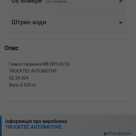
OE номери
▶
(29 номерів)
двигатель, Об'єм: 81cc, Потужність: 110HP)
VW
TRANSPORTER IV c бортовой
платформой/ходовая часть (70XD)
Штрих-коди
▶
2.5 115 л.с. (1996-2003) 115 л.с. (1996-08-01-
2003-04-01) (Тип: Бензиновый двигатель,
Об'єм: 85cc, Потужність: 115HP)
VW
TRANSPORTER IV c бортовой
Опис
платформой/ходовая часть (70XD)
2.5 110 л.с. (1990-2003) 110 л.с. (1990-11-01-
2003-04-01) (Тип: Бензиновый двигатель,
Гумка глушника MB (W124) 92-
Об'єм: 81cc, Потужність: 110HP)
TRUCKTEC AUTOMOTIVE
VW
TRANSPORTER IV c бортовой
02.39.004
платформой/ходовая часть (70XD)
2.4 D Syncro 78 л.с. (1992-1998) 78 л.с. (1992-
Вага: 0.020 кг
10-01-1998-09-01) (Тип: Дизель, Об'єм: 57cc,
Потужність: 78HP)
VW
TRANSPORTER IV c бортовой
платформой/ходовая часть (70XD)
2.4 D 78 л.с. (1990-1998) 78 л.с. (1990-09-01-
1998-04-01) (Тип: Дизель, Об'єм: 57cc,
Інформація про виробника
Потужність: 78HP)
TRUCKTEC AUTOMOTIVE
VW
TRANSPORTER IV c бортовой
▶
Розгорнути