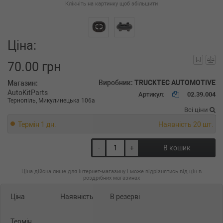
Клікніть на картинку щоб збільшити
Ціна:
70.00 грн
Виробник:
TRUCKTEC AUTOMOTIVE
Магазин:
AutoKitParts
Артикул:
02.39.004
Тернопіль, Микулинецька 106а
Всі ціни
Термін 1 дн.
Наявність 20 шт.
-
+
В кошик
Ціна дійсна лише для інтернет-магазину і може відрізнятись від цін в
роздрібних магазинах
Ціна
Наявність
В резерві
Термін