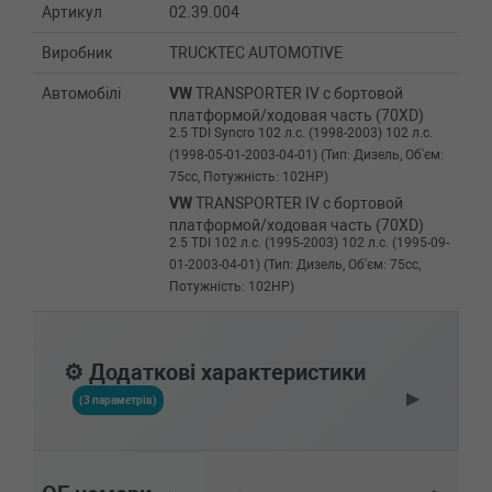
Артикул
02.39.004
Виробник
TRUCKTEC AUTOMOTIVE
Автомобілі
VW
TRANSPORTER IV c бортовой
платформой/ходовая часть (70XD)
2.5 TDI Syncro 102 л.с. (1998-2003) 102 л.с.
(1998-05-01-2003-04-01) (Тип: Дизель, Об'єм:
75cc, Потужність: 102HP)
VW
TRANSPORTER IV c бортовой
платформой/ходовая часть (70XD)
2.5 TDI 102 л.с. (1995-2003) 102 л.с. (1995-09-
01-2003-04-01) (Тип: Дизель, Об'єм: 75cc,
Потужність: 102HP)
VW
TRANSPORTER IV c бортовой
платформой/ходовая часть (70XD)
2.5 Syncro 115 л.с. (1996-2003) 115 л.с.
⚙️ Додаткові характеристики
(1996-08-01-2003-04-01) (Тип: Бензиновый
▶
двигатель, Об'єм: 85cc, Потужність: 115HP)
(3 параметрів)
VW
TRANSPORTER IV c бортовой
платформой/ходовая часть (70XD)
2.5 Syncro 110 л.с. (1992-2003) 110 л.с.
(1992-10-01-2003-04-01) (Тип: Бензиновый