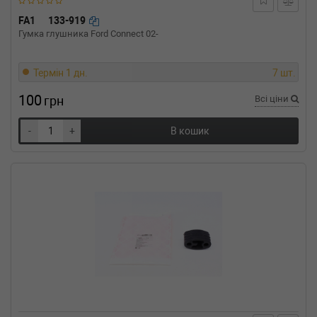
FA1
133-919
Гумка глушника Ford Connect 02-
Термін 1 дн.
7 шт.
100
грн
Всі ціни
-
+
В кошик