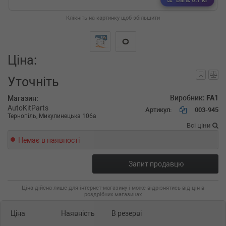
Вага: 0.1 кг
Клікніть на картинку щоб збільшити
Ціна:
Уточніть
Виробник:
FA1
Магазин:
AutoKitParts
Артикул:
003-945
Тернопіль, Микулинецька 106а
Всі ціни
Немає в наявності
Запит продавцю
Ціна дійсна лише для інтернет-магазину і може відрізнятись від цін в
роздрібних магазинах
Ціна
Наявність
В резерві