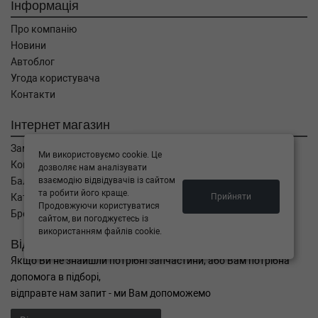
Інформація
Про компанію
Новини
Автоблог
Угода користувача
Контакти
Інтернет магазин
Замовлення
Ми використовуємо cookie. Це
Кошик
дозволяє нам аналізувати
взаємодію відвідувачів із сайтом
Баланс
та робити його краще.
Прийняти
Каталог товарів
Продовжуючи користуватися
Бренди
сайтом, ви погоджуєтесь із
використанням файлів cookie.
Відправити запит
Якщо Ви не знайшли потрібні запчастини, або Вам потрібна
допомога в підборі,
відправте нам запит - ми Вам допоможемо