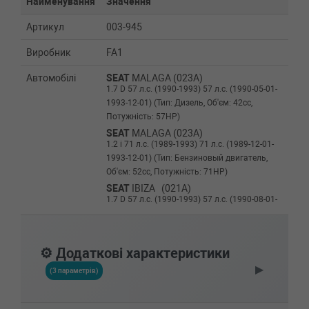
Найменування
Значення
Артикул
003-945
Виробник
FA1
Автомобілі
SEAT
MALAGA (023A)
1.7 D 57 л.с. (1990-1993) 57 л.с. (1990-05-01-
1993-12-01) (Тип: Дизель, Об'єм: 42cc,
Потужність: 57HP)
SEAT
MALAGA (023A)
1.2 i 71 л.с. (1989-1993) 71 л.с. (1989-12-01-
1993-12-01) (Тип: Бензиновый двигатель,
Об'єм: 52cc, Потужність: 71HP)
SEAT
IBIZA (021A)
1.7 D 57 л.с. (1990-1993) 57 л.с. (1990-08-01-
1993-05-01) (Тип: Дизель, Об'єм: 42cc,
Потужність: 57HP)
SEAT
IBIZA (021A)
⚙️ Додаткові характеристики
1.7 98 л.с. (1991-1993) 98 л.с. (1991-01-01-
▶
1993-05-01) (Тип: Бензиновый двигатель,
(3 параметрів)
Об'єм: 72cc, Потужність: 98HP)
SEAT
IBIZA (021A)