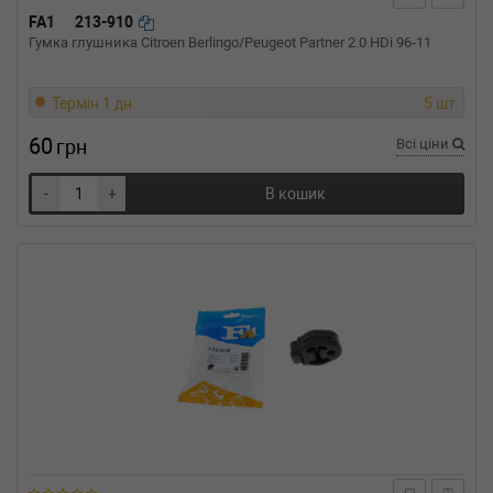
двигатель, Об'єм: 32cc, Потужність: 44HP)
FA1
213-910
Гумка глушника Citroen Berlingo/Peugeot Partner 2.0 HDi 96-11
Термін 1 дн.
5 шт.
60
грн
Всі ціни
-
+
В кошик