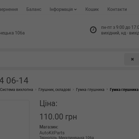
вернення
Баланс
Інформація
Кошик
Контакти
пн-пт з 9:00 до 17:0
нецька 106а
вихідний, нд - вих
✖
4 06-14
Система вихлопна
Глушник, складові
Гумка глушника
Гумка глушника 
Ціна:
110.00 грн
Магазин:
AutoKitParts
Тернопіль, Микулинецька 106а