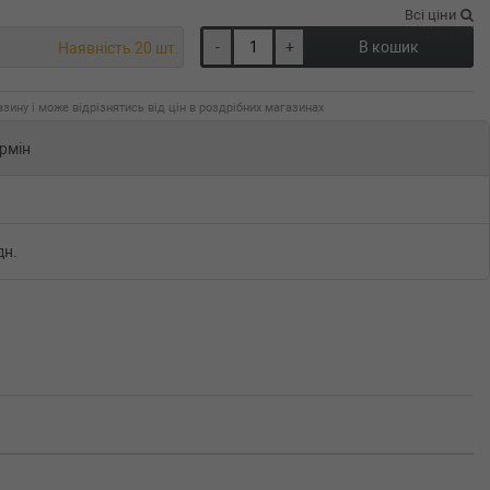
Всі ціни
-
+
В кошик
Наявність 20 шт.
зину і може відрізнятись від цін в роздрібних магазинах
рмін
дн.