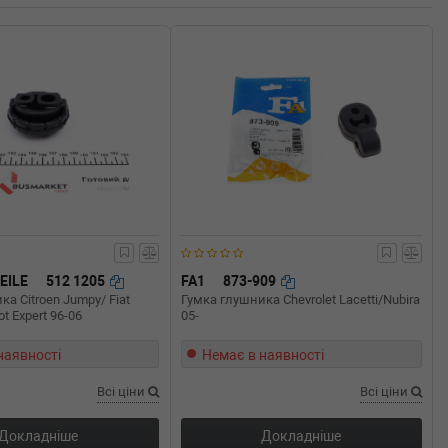
EILE
512 1205
FA1
873-909
а Citroen Jumpy/ Fiat
Гумка глушника Chevrolet Lacetti/Nubira
t Expert 96-06
05-
наявності
Немає в наявності
Всі ціни
Всі ціни
Докладніше
Докладніше