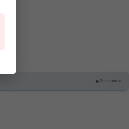
▶
Розгорнути