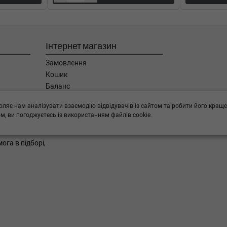
ензиновый двигатель, Об'єм: 64cc,
 Бензиновый двигатель, Об'єм:
Інтернет магазин
Замовлення
01-) (Тип: , Об'єм: 88cc,
Кошик
Баланс
Каталог товарів
c, Потужність: 0HP)
оляє нам аналізувати взаємодію відвідувачів із сайтом та робити його краще
Бренди
, ви погоджуєтесь із використанням файлів cookie.
012-02-01) (Тип: Бензиновый
ога в підборі,
-2012-02-01) (Тип: Дизель, Об'єм:
 (Тип: Бензиновый двигатель,
01-) (Тип: Бензиновый двигатель,