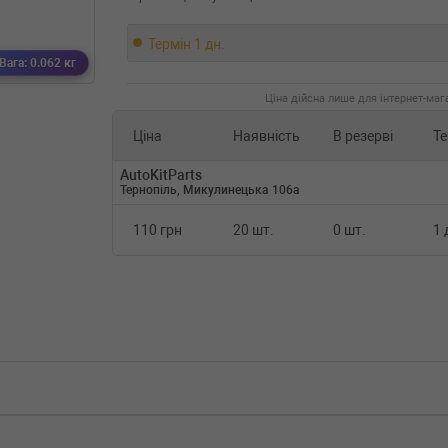
Термін 1 дн.
Вага: 0.062 кг
Ціна дійсна лише для інтернет-мага
Ціна
Наявність
В резерві
Те
AutoKitParts
Тернопіль, Микулинецька 106а
110 грн
20 шт.
0 шт.
1 