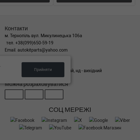
Контакти
м. Тернопіль вул. Микулинецька 106а
тел. +38(099)650-59-19
Email. autokitparts@yahoo.com
Графік роботи
.
Прийняти
пн-пт з 9:00 до 17:00, сб - вихідний, нд - вихідний
Можна розраховуватися
СОЦ МЕРЕЖІ