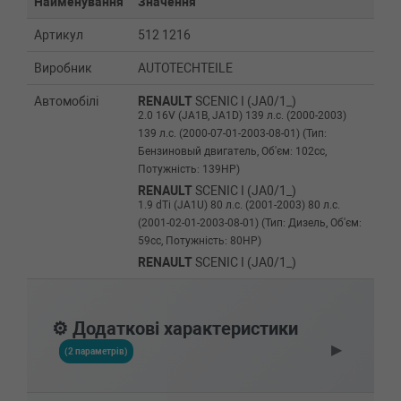
Найменування
Значення
Артикул
512 1216
Виробник
AUTOTECHTEILE
Автомобілі
RENAULT
SCENIC I (JA0/1_)
2.0 16V (JA1B, JA1D) 139 л.с. (2000-2003)
139 л.с. (2000-07-01-2003-08-01) (Тип:
Бензиновый двигатель, Об'єм: 102cc,
Потужність: 139HP)
RENAULT
SCENIC I (JA0/1_)
1.9 dTi (JA1U) 80 л.с. (2001-2003) 80 л.с.
(2001-02-01-2003-08-01) (Тип: Дизель, Об'єм:
59cc, Потужність: 80HP)
RENAULT
SCENIC I (JA0/1_)
1.9 dTi (JA0N) 98 л.с. (1999-2003) 98 л.с.
(1999-09-01-2003-08-01) (Тип: Дизель, Об'єм:
72cc, Потужність: 98HP)
⚙️ Додаткові характеристики
RENAULT
SCENIC I (JA0/1_)
▶
1.9 dCi (JA05, JA1F) 102 л.с. (1999-2003) 102
(2 параметрів)
л.с. (1999-09-01-2003-08-01) (Тип: Дизель,
Об'єм: 75cc, Потужність: 102HP)