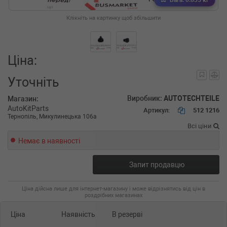
Вага: 0.035 кг
Клікніть на картинку щоб збільшити
Ціна:
Уточніть
Виробник:
AUTOTECHTEILE
Магазин:
AutoKitParts
Артикул:
512 1216
Тернопіль, Микулинецька 106а
Всі ціни
Немає в наявності
Запит продавцю
Ціна дійсна лише для інтернет-магазину і може відрізнятись від цін в
роздрібних магазинах
Ціна
Наявність
В резерві