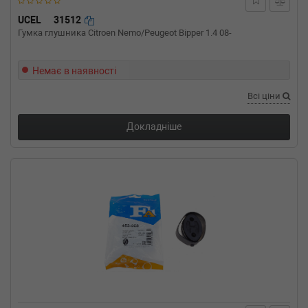
1.9 D (LA0A, LA0U) 64 л.с. (1996-2003) 64 л.с.
(1996-09-01-2003-08-01) (Тип: Дизель, Об'єм:
UCEL
31512
47cc, Потужність: 64HP)
Гумка глушника Citroen Nemo/Peugeot Bipper 1.4 08-
RENAULT
MEGANE I Classic (LA0/1_)
1.8 16V (LA06, LA12, LA1A, LA1M, LA1R) 115
л.с. (2001-2003) 115 л.с. (2001-01-01-2003-08-
Немає в наявності
01) (Тип: Бензиновый двигатель, Об'єм: 85cc,
Всі ціни
Потужність: 115HP)
RENAULT
MEGANE I Classic (LA0/1_)
1.6 i (LA0L) 75 л.с. (1996-1999) 75 л.с. (1996-
Докладніше
09-01-1999-03-01) (Тип: Бензиновый
двигатель, Об'єм: 55cc, Потужність: 75HP)
RENAULT
MEGANE I Classic (LA0/1_)
1.6 e (LA0F, LA0S) 90 л.с. (1996-1999) 90 л.с.
(1996-09-01-1999-03-01) (Тип: Бензиновый
двигатель, Об'єм: 66cc, Потужність: 90HP)
RENAULT
MEGANE I Classic (LA0/1_)
1.6 16V (La04, LA11, LA0B, LA1C, LA1J) 107
л.с. (1999-2003) 107 л.с. (1999-03-01-2003-08-
01) (Тип: Бензиновый двигатель, Об'єм: 79cc,
Потужність: 107HP)
RENAULT
MEGANE I Classic (LA0/1_)
1.4 (LA0E, LA0V) 75 л.с. (1996-2003) 75 л.с.