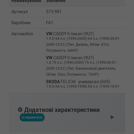
Найменування
Значення
Артикул
573-901
Виробник
FA1
Автомобілі
VW
CADDY II пикап (9U7)
1.9 D 64 л.с. (1996-2000) 64 л.с. (1996-06-01-
2000-12-01) (Тип: Дизель, Об'єм: 47cc,
Потужність: 64HP)
VW
CADDY II пикап (9U7)
1.6 75 л.с. (1996-2000) 75 л.с. (1996-06-01-
2000-12-01) (Тип: Бензиновый двигатель,
Об'єм: 55cc, Потужність: 75HP)
SKODA
FELICIA универсал (6U5)
1.9 D 64 л.с. (1995-1998) 64 л.с. (1995-10-01-
1998-03-01) (Тип: Дизель, Об'єм: 47cc,
Потужність: 64HP)
SKODA
FELICIA универсал (6U5)
⚙️ Додаткові характеристики
1.6 GLX 75 л.с. (1995-1998) 75 л.с. (1995-08-
▶
01-1998-03-01) (Тип: Бензиновый двигатель,
(2 параметрів)
Об'єм: 55cc, Потужність: 75HP)
SKODA
FELICIA универсал (6U5)