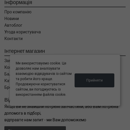
Інформація
Про компанію
Новини
Автоблог
Угода користувача
Контакти
Інтернет магазин
Замовлення
Ми використовуємо cookie. Це
Кошик
дозволяє нам аналізувати
взаємодію відвідувачів із сайтом
Баланс
та робити його краще.
Прийняти
Каталог товарів
Продовжуючи користуватися
Бренди
сайтом, ви погоджуєтесь із
використанням файлів cookie.
Відправити запит
Якщо Ви не знайшли потрібні запчастини, або Вам потрібна
допомога в підборі,
відправте нам запит - ми Вам допоможемо