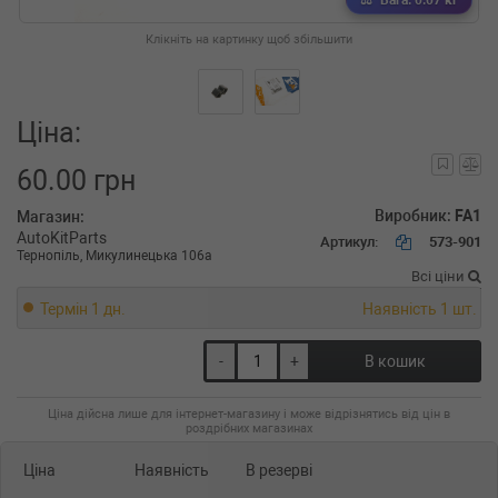
Вага: 0.07 кг
Клікніть на картинку щоб збільшити
Ціна:
60.00 грн
Виробник:
FA1
Магазин:
AutoKitParts
Артикул:
573-901
Тернопіль, Микулинецька 106а
Всі ціни
Термін 1 дн.
Наявність 1 шт.
-
+
В кошик
Ціна дійсна лише для інтернет-магазину і може відрізнятись від цін в
роздрібних магазинах
Ціна
Наявність
В резерві