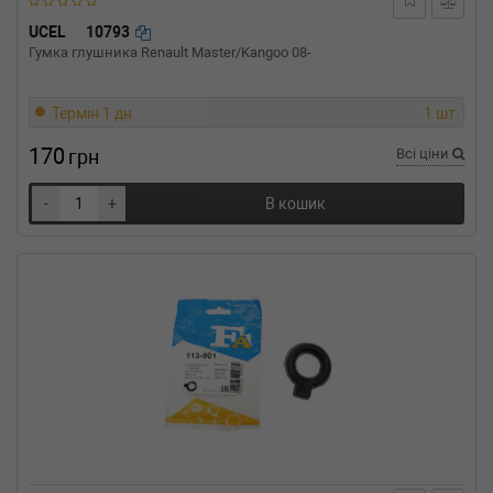
SKODA
FAVORIT (781)
1.3 135 (781) 58 л.с. (1991-1994) 58 л.с.
UCEL
10793
(1991-12-01-1994-09-01) (Тип: Бензиновый
Гумка глушника Renault Master/Kangoo 08-
двигатель, Об'єм: 43cc, Потужність: 58HP)
Термін 1 дн.
1 шт.
170
грн
Всі ціни
-
+
В кошик