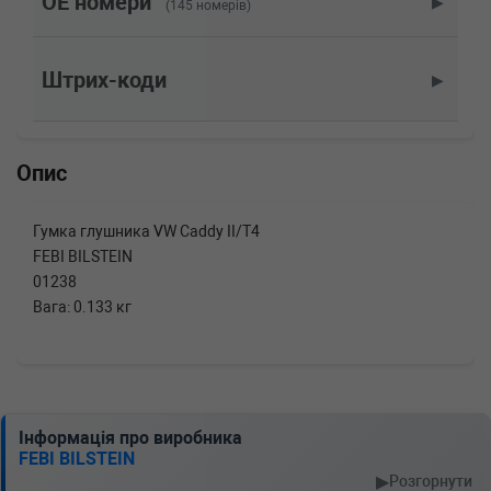
OE номери
▶
(145 номерів)
двигатель, Об'єм: 85cc, Потужність: 115HP)
VW
TRANSPORTER IV c бортовой
платформой/ходовая часть (70XD)
Штрих-коди
▶
2.5 Syncro 110 л.с. (1992-2003) 110 л.с.
(1992-10-01-2003-04-01) (Тип: Бензиновый
двигатель, Об'єм: 81cc, Потужність: 110HP)
VW
TRANSPORTER IV c бортовой
Опис
платформой/ходовая часть (70XD)
2.5 115 л.с. (1996-2003) 115 л.с. (1996-08-01-
2003-04-01) (Тип: Бензиновый двигатель,
Гумка глушника VW Caddy II/T4
Об'єм: 85cc, Потужність: 115HP)
FEBI BILSTEIN
VW
TRANSPORTER IV c бортовой
01238
платформой/ходовая часть (70XD)
2.5 110 л.с. (1990-2003) 110 л.с. (1990-11-01-
Вага: 0.133 кг
2003-04-01) (Тип: Бензиновый двигатель,
Об'єм: 81cc, Потужність: 110HP)
VW
TRANSPORTER IV c бортовой
платформой/ходовая часть (70XD)
2.4 D Syncro 78 л.с. (1992-1998) 78 л.с. (1992-
10-01-1998-09-01) (Тип: Дизель, Об'єм: 57cc,
Інформація про виробника
Потужність: 78HP)
FEBI BILSTEIN
VW
TRANSPORTER IV c бортовой
▶
Розгорнути