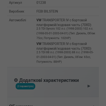
Артикул
01238
Виробник
FEBI BILSTEIN
Автомобілі
VW
TRANSPORTER IV c бортовой
платформой/ходовая часть (70XD)
2.5 TDI Syncro 102 л.с. (1998-2003) 102 л.с.
(1998-05-01-2003-04-01) (Тип: Дизель, Об'єм:
75cc, Потужність: 102HP)
VW
TRANSPORTER IV c бортовой
платформой/ходовая часть (70XD)
2.5 TDI 88 л.с. (1998-2003) 88 л.с. (1998-05-
01-2003-04-01) (Тип: Дизель, Об'єм: 65cc,
Потужність: 88HP)
VW
TRANSPORTER IV c бортовой
платформой/ходовая часть (70XD)
2.5 TDI 102 л.с. (1995-2003) 102 л.с. (1995-09-
⚙️ Додаткові характеристики
01-2003-04-01) (Тип: Дизель, Об'єм: 75cc,
▶
Потужність: 102HP)
(2 параметрів)
VW
TRANSPORTER IV c бортовой
платформой/ходовая часть (70XD)
2.5 Syncro 115 л.с. (1996-2003) 115 л.с.
(1996-08-01-2003-04-01) (Тип: Бензиновый