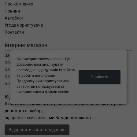
Про компанію
VW
POLO (6N1)
Новини
120 1.6 16V GTI 120 л.с. (1998-1999) 120 л.с.
(1998-09-01-1999-10-01) (Тип: Бензиновый
Автоблог
двигатель, Об'єм: 88cc, Потужність: 120HP)
Угода користувача
VW
POLO (6N1)
Контакти
100 1.4 16V 100 л.с. (1996-1999) 100 л.с.
(1996-04-01-1999-10-01) (Тип: Бензиновый
Інтернет магазин
двигатель, Об'єм: 74cc, Потужність: 100HP)
Замовлення
VW
POLO (6N1)
Ми використовуємо cookie. Це
1.7 SDI 57 л.с. (1997-1999) 57 л.с. (1997-04-
Кошик
дозволяє нам аналізувати
01-1999-10-01) (Тип: Дизель, Об'єм: 42cc,
Баланс
взаємодію відвідувачів із сайтом
Потужність: 57HP)
та робити його краще.
Каталог товарів
Прийняти
VW
JETTA III (1H2)
Продовжуючи користуватися
Бренди
2.8 VR6 174 л.с. (1992-1998) 174 л.с. (1992-
сайтом, ви погоджуєтесь із
01-01-1998-09-01) (Тип: Бензиновый
використанням файлів cookie.
Відправити запит
двигатель, Об'єм: 128cc, Потужність: 174HP)
Якщо Ви не знайшли потрібні запчастини, або Вам потрібна
VW
JETTA III (1H2)
2.0 115 л.с. (1991-1998) 115 л.с. (1991-11-01-
допомога в підборі,
1998-09-01) (Тип: Бензиновый двигатель,
відправте нам запит - ми Вам допоможемо
Об'єм: 85cc, Потужність: 115HP)
VW
JETTA III (1H2)
Відправити запит продавцю
1.9 TDI 90 л.с. (1993-1998) 90 л.с. (1993-09-