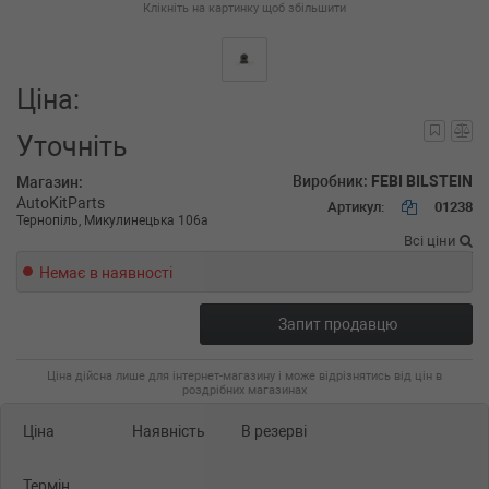
Клікніть на картинку щоб збільшити
Ціна:
Уточніть
Виробник:
FEBI BILSTEIN
Магазин:
AutoKitParts
Артикул:
01238
Тернопіль, Микулинецька 106а
Всі ціни
Немає в наявності
Запит продавцю
Ціна дійсна лише для інтернет-магазину і може відрізнятись від цін в
роздрібних магазинах
Ціна
Наявність
В резерві
Термін