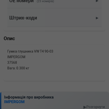
OE номери
▶
(23 номерів)
двигатель, Об'єм: 85cc, Потужність: 115HP)
VW
TRANSPORTER IV c бортовой
платформой/ходовая часть (70XD)
Штрих-коди
▶
2.5 Syncro 110 л.с. (1992-2003) 110 л.с.
(1992-10-01-2003-04-01) (Тип: Бензиновый
двигатель, Об'єм: 81cc, Потужність: 110HP)
VW
TRANSPORTER IV c бортовой
Опис
платформой/ходовая часть (70XD)
2.5 115 л.с. (1996-2003) 115 л.с. (1996-08-01-
2003-04-01) (Тип: Бензиновый двигатель,
Гумка глушника VW T4 90-03
Об'єм: 85cc, Потужність: 115HP)
IMPERGOM
VW
TRANSPORTER IV c бортовой
37568
платформой/ходовая часть (70XD)
2.5 110 л.с. (1990-2003) 110 л.с. (1990-11-01-
Вага: 0.300 кг
2003-04-01) (Тип: Бензиновый двигатель,
Об'єм: 81cc, Потужність: 110HP)
VW
TRANSPORTER IV c бортовой
платформой/ходовая часть (70XD)
2.4 D Syncro 78 л.с. (1992-1998) 78 л.с. (1992-
10-01-1998-09-01) (Тип: Дизель, Об'єм: 57cc,
Інформація про виробника
Потужність: 78HP)
IMPERGOM
VW
TRANSPORTER IV c бортовой
▶
Розгорнути