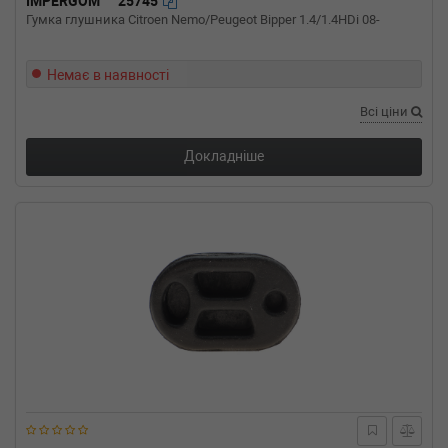
IMPERGOM
25745
(70XB, 70XC, 7DB, 7DW)
Гумка глушника Citroen Nemo/Peugeot Bipper 1.4/1.4HDi 08-
2.0 84 л.с. (1990-2003) 84 л.с. (1990-09-01-
2003-04-01) (Тип: Бензиновый двигатель,
Об'єм: 62cc, Потужність: 84HP)
Немає в наявності
VW
EUROVAN / CARAVELLE IV автобус
Всі ціни
(70XB, 70XC, 7DB, 7DW)
1.9 TD 68 л.с. (1992-2003) 68 л.с. (1992-10-01-
2003-04-01) (Тип: Дизель, Об'єм: 50cc,
Докладніше
Потужність: 68HP)
VW
EUROVAN / CARAVELLE IV автобус
(70XB, 70XC, 7DB, 7DW)
1.9 D 60 л.с. (1990-1995) 60 л.с. (1990-09-01-
1995-12-01) (Тип: Дизель, Об'єм: 44cc,
Потужність: 60HP)
VW
EUROVAN / CARAVELLE IV автобус
(70XB, 70XC, 7DB, 7DW)
1.8 67 л.с. (1990-1992) 67 л.с. (1990-12-01-
1992-07-01) (Тип: Бензиновый двигатель,
Об'єм: 49cc, Потужність: 67HP)
VW
EUROVAN IV фургон (70XA)
2.8 VR6 204 л.с. (2000-2003) 204 л.с. (2000-
06-01-2003-04-01) (Тип: Бензиновый