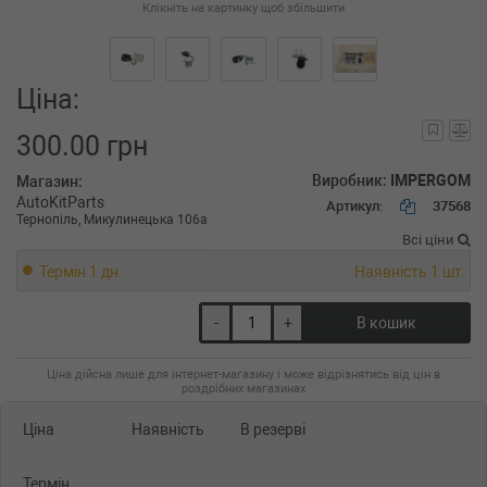
Клікніть на картинку щоб збільшити
Ціна:
300.00 грн
Виробник:
IMPERGOM
Магазин:
AutoKitParts
Артикул:
37568
Тернопіль, Микулинецька 106а
Всі ціни
Термін 1 дн.
Наявність 1 шт.
-
+
В кошик
Ціна дійсна лише для інтернет-магазину і може відрізнятись від цін в
роздрібних магазинах
Ціна
Наявність
В резерві
Термін