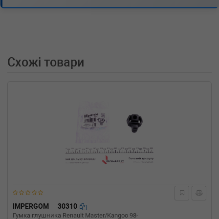
платформой/ходовая часть (70XD)
2.4 D 78 л.с. (1990-1998) 78 л.с. (1990-09-01-
1998-04-01) (Тип: Дизель, Об'єм: 57cc,
Потужність: 78HP)
VW
TRANSPORTER IV c бортовой
платформой/ходовая часть (70XD)
Схожі товари
2.4 D 75 л.с. (1997-2003) 75 л.с. (1997-08-01-
2003-04-01) (Тип: Дизель, Об'єм: 55cc,
Потужність: 75HP)
VW
TRANSPORTER IV c бортовой
платформой/ходовая часть (70XD)
2.0 84 л.с. (1990-2003) 84 л.с. (1990-07-01-
2003-04-01) (Тип: Бензиновый двигатель,
Об'єм: 62cc, Потужність: 84HP)
VW
TRANSPORTER IV c бортовой
платформой/ходовая часть (70XD)
1.9 TD 68 л.с. (1992-2003) 68 л.с. (1992-10-01-
2003-04-01) (Тип: Дизель, Об'єм: 50cc,
Потужність: 68HP)
VW
TRANSPORTER IV c бортовой
платформой/ходовая часть (70XD)
IMPERGOM
30310
1.9 D 61 л.с. (1990-1995) 61 л.с. (1990-07-01-
Гумка глушника Renault Master/Kangoo 98-
1995-12-01) (Тип: Дизель, Об'єм: 45cc,