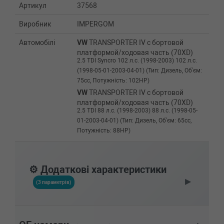
Артикул
37568
Виробник
IMPERGOM
Автомобілі
VW
TRANSPORTER IV c бортовой
платформой/ходовая часть (70XD)
2.5 TDI Syncro 102 л.с. (1998-2003) 102 л.с.
(1998-05-01-2003-04-01) (Тип: Дизель, Об'єм:
75cc, Потужність: 102HP)
VW
TRANSPORTER IV c бортовой
платформой/ходовая часть (70XD)
2.5 TDI 88 л.с. (1998-2003) 88 л.с. (1998-05-
01-2003-04-01) (Тип: Дизель, Об'єм: 65cc,
Потужність: 88HP)
VW
TRANSPORTER IV c бортовой
платформой/ходовая часть (70XD)
2.5 TDI 102 л.с. (1995-2003) 102 л.с. (1995-09-
⚙️ Додаткові характеристики
01-2003-04-01) (Тип: Дизель, Об'єм: 75cc,
▶
Потужність: 102HP)
(3 параметрів)
VW
TRANSPORTER IV c бортовой
платформой/ходовая часть (70XD)
2.5 Syncro 115 л.с. (1996-2003) 115 л.с.
(1996-08-01-2003-04-01) (Тип: Бензиновый