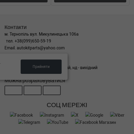
Контакти
м. Тернопіль вул. Микулинецька 106а
тел. +38(099)650-59-19
Email. autokitparts@yahoo.com
Графік роботи
.
Прийняти
пн-пт з 9:00 до 17:00, сб - вихідний, нд - вихідний
Можна розраховуватися
СОЦ МЕРЕЖІ