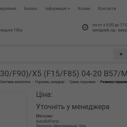
вернення
Баланс
Інформація
Кошик
Контакти
пн-пт з 9:00 до 17:0
нецька 106а
вихідний, нд - вих
✖
30/F90)/X5 (F15/F85) 04-20 B57/
Система вихлопна
Глушник, складові
Гумка глушника
Резинка глушни
Ціна:
Уточніть
у менеджера
Магазин:
AutoKitParts
Тернопіль, Микулинецька 106а