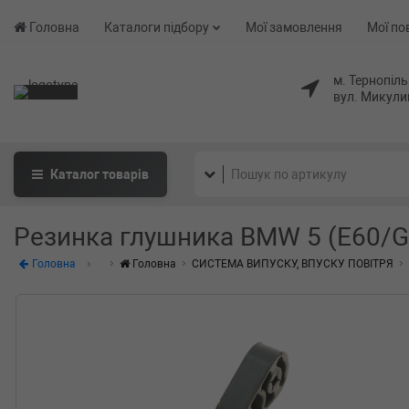
Головна
Каталоги підбору
Мої замовлення
Мої по
м. Тернопіль
вул. Микули
Каталог
товарів
Резинка глушника BMW 5 (E60/G
Головна
Головна
СИСТЕМА ВИПУСКУ, ВПУСКУ ПОВІТРЯ