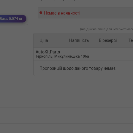
Немає в наявності
Вага: 0.074 кг
Ціна дійсна лише для інтернет-мага
Ціна
Наявність
В резерві
Те
AutoKitParts
Тернопіль, Микулинецька 106а
Пропозицій щодо даного товару немає