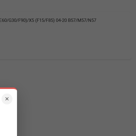
60/G30/F90)/X5 (F15/F85) 04-20 B57/M57/N57
×