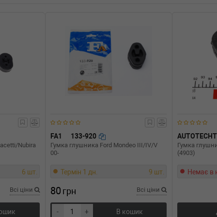
-01) (Тип: Бензиновый двигатель,
FA1
133-920
AUTOTECHT
cetti/Nubira
Гумка глушника Ford Mondeo III/IV/V
Гумка глушни
00-
(4903)
6 шт.
Термін 1 дн.
9 шт.
Немає в 
80
Всі ціни
грн
Всі ціни
кошик
-
+
В кошик