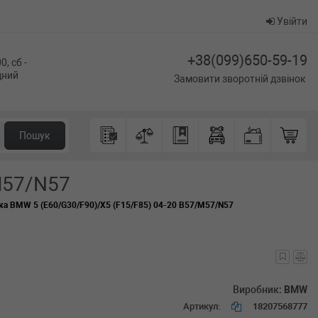
Увійти
+38(099)650-59-19
0, сб -
ідний
Замовити зворотній дзвінок
Пошук
M57/N57
ка BMW 5 (E60/G30/F90)/X5 (F15/F85) 04-20 B57/M57/N57
Виробник:
BMW
Артикул:
18207568777