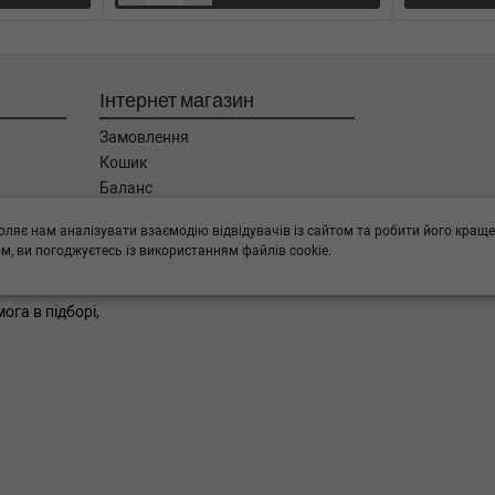
Інтернет магазин
Замовлення
Кошик
Баланс
Каталог товарів
оляє нам аналізувати взаємодію відвідувачів із сайтом та робити його краще
Бренди
, ви погоджуєтесь із використанням файлів cookie.
ога в підборі,