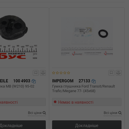
EILE
100 4903
IMPERGOM
27133
ка MB (W210) 95-02
Гумка глушника Ford Transit/Renault
Trafic/Megane 77- (45x68)
наявності
Немає в наявності
Всі ціни
Всі ціни
Докладніше
Докладніше