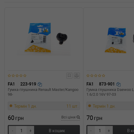
309cc, Потужність: 420HP)
BMW
1 купе (E82)
M 340 л.с. (2011-2012) 340 л.с. (2011-04-01-2012-06
Об'єм: 250cc, Потужність: 340HP)
FA1
223-919
FA1
873-901
Гумка глушника Renault Master/Kangoo
Гумка глушника Daewoo La
98-
1.6/2.0 16V 97-03
Термін 1 дн.
11 шт.
Термін 1 дн.
60
70
грн
Всі ціни
грн
-
+
В кошик
-
+
В 