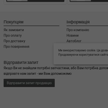
Покупцям
Інформація
Як замовити
Про компанію
Про оплату
Новини
Про доставку
Автоблог
Про повернення
Угода користувача
Ми використовуємо cookie. Це дозв
Контакти
Продовжуючи користуватися сайтом
Відправити запит
Якщо Ви не знайшли потрібні запчастини, або Вам потрібна допом
відправте нам запит - ми Вам допоможемо
Відправити запит продавцю