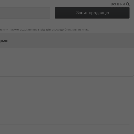
Всі ціни
Запит продавцю
зину і може відрізнятись від цін в роздрібних магазинах
рмін