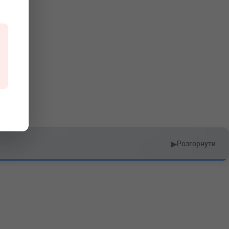
▶
Розгорнути