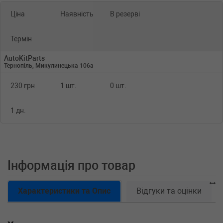
Ціна
Наявність
В резерві
Термін
AutoKitParts
Тернопіль, Микулинецька 106а
230 грн
1 шт.
0 шт.
1 дн.
Інформація про товар
Характеристики та Опис
Відгуки та оцінки