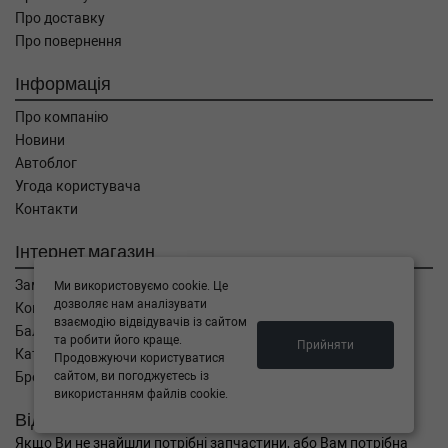
Про доставку
Про повернення
Інформація
Про компанію
Новини
Автоблог
Угода користувача
Контакти
Інтернет магазин
Замовлення
Ми використовуємо cookie. Це
дозволяє нам аналізувати
Кошик
взаємодію відвідувачів із сайтом
Баланс
та робити його краще.
Прийняти
Каталог товарів
Продовжуючи користуватися
Бренди
сайтом, ви погоджуєтесь із
використанням файлів cookie.
Відправити запит
Якщо Ви не знайшли потрібні запчастини, або Вам потрібна