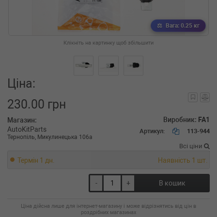
Вага: 0.25 кг
Клікніть на картинку щоб збільшити
Ціна:
230.00 грн
Виробник:
FA1
Магазин:
AutoKitParts
Артикул:
113-944
Тернопіль, Микулинецька 106а
Всі ціни
Термін 1 дн.
Наявність 1 шт.
-
+
В кошик
Ціна дійсна лише для інтернет-магазину і може відрізнятись від цін в
роздрібних магазинах