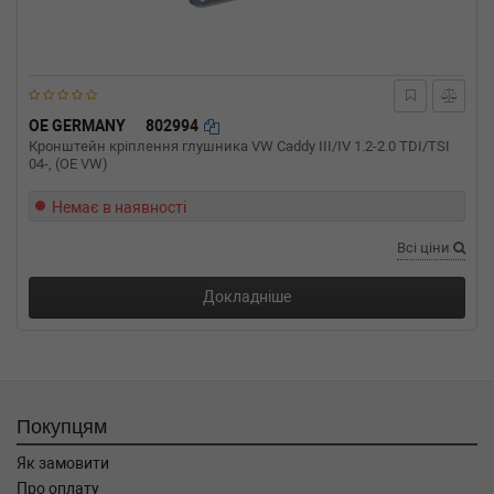
OE GERMANY
802994
Кронштейн кріплення глушника VW Сaddy III/IV 1.2-2.0 TDI/TSI
04-, (OE VW)
Немає в наявності
Всі ціни
Докладніше
Покупцям
Як замовити
Про оплату