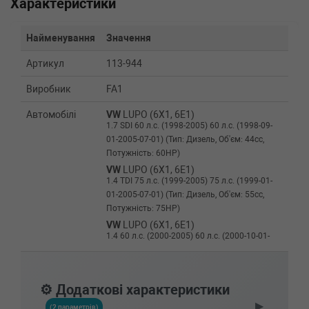
Характеристики
Найменування
Значення
Артикул
113-944
Виробник
FA1
Автомобілі
VW
LUPO (6X1, 6E1)
1.7 SDI 60 л.с. (1998-2005) 60 л.с. (1998-09-
01-2005-07-01) (Тип: Дизель, Об'єм: 44cc,
Потужність: 60HP)
VW
LUPO (6X1, 6E1)
1.4 TDI 75 л.с. (1999-2005) 75 л.с. (1999-01-
01-2005-07-01) (Тип: Дизель, Об'єм: 55cc,
Потужність: 75HP)
VW
LUPO (6X1, 6E1)
1.4 60 л.с. (2000-2005) 60 л.с. (2000-10-01-
2005-07-01) (Тип: Бензиновый двигатель,
Об'єм: 44cc, Потужність: 60HP)
VW
LUPO (6X1, 6E1)
⚙️ Додаткові характеристики
1.4 16V 75 л.с. (1998-2005) 75 л.с. (1998-09-
▶
01-2005-07-01) (Тип: Бензиновый двигатель,
(2 параметрів)