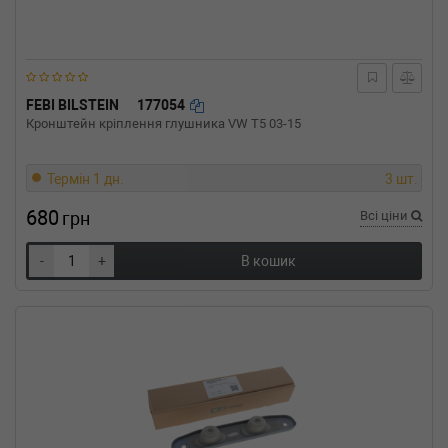
(2000-08-01-2003-05-01) (Тип: Дизель, Об'єм:
96cc, Потужність: 130HP)
FEBI BILSTEIN
177054
Кронштейн кріплення глушника VW T5 03-15
Термін 1 дн.
3 шт.
680
грн
Всі ціни
-
+
В кошик