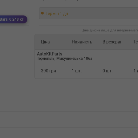
Термін 1 дн.
Вага: 0.248 кг
Ціна дійсна лише для інтернет-мага
Ціна
Наявність
В резерві
Те
AutoKitParts
Тернопіль, Микулинецька 106а
390 грн
1 шт.
0 шт.
1 