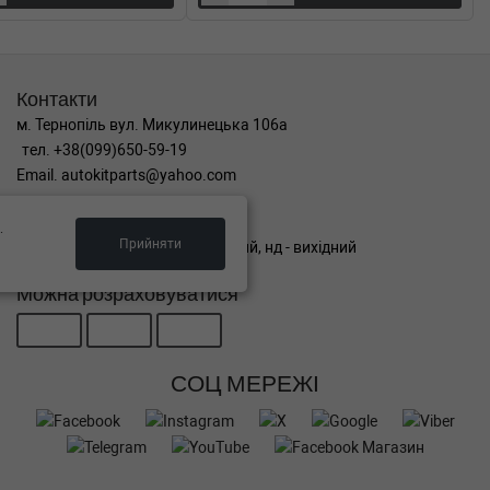
Контакти
м. Тернопіль вул. Микулинецька 106а
тел. +38(099)650-59-19
Email. autokitparts@yahoo.com
Графік роботи
.
Прийняти
пн-пт з 9:00 до 17:00, сб - вихідний, нд - вихідний
Можна розраховуватися
СОЦ МЕРЕЖІ