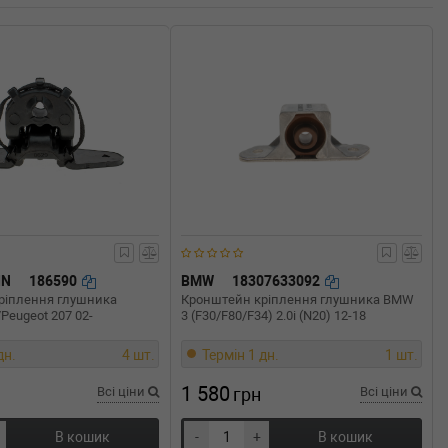
IN
186590
BMW
18307633092
ріплення глушника
Кронштейн кріплення глушника BMW
/Peugeot 207 02-
3 (F30/F80/F34) 2.0i (N20) 12-18
дн.
4 шт.
Термін 1 дн.
1 шт.
1 580
Всі ціни
грн
Всі ціни
В кошик
-
+
В кошик