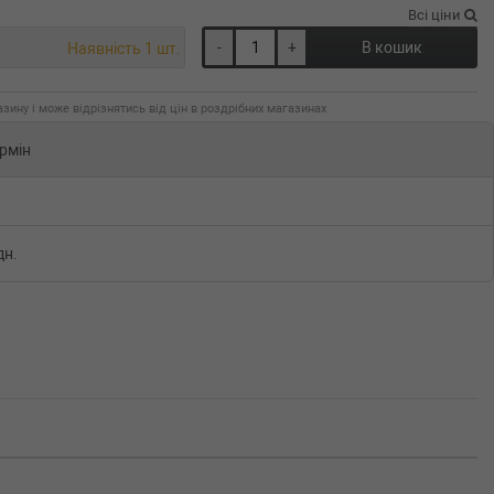
Всі ціни
-
+
В кошик
Наявність 1 шт.
зину і може відрізнятись від цін в роздрібних магазинах
рмін
дн.