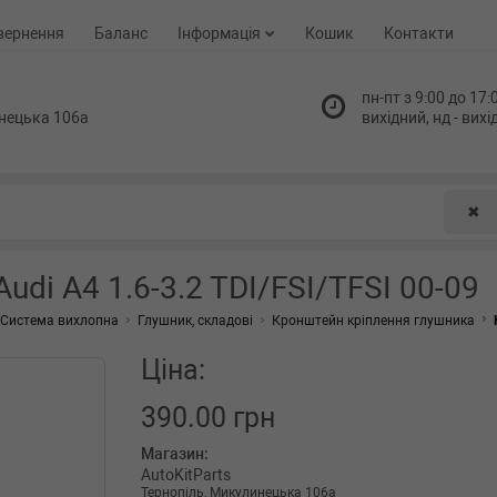
вернення
Баланс
Інформація
Кошик
Контакти
пн-пт з 9:00 до 17:0
нецька 106а
вихідний, нд - вих
✖
di A4 1.6-3.2 TDI/FSI/TFSI 00-09
Система вихлопна
Глушник, складові
Кронштейн кріплення глушника
Ціна:
390.00 грн
Магазин:
AutoKitParts
Тернопіль, Микулинецька 106а