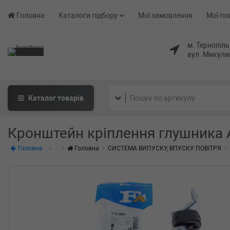
Головна
Каталоги підбору
Мої замовлення
Мої по
м. Тернопіль
вул. Микули
Каталог
товарів
Кронштейн кріплення глушника Au
Головна
Головна
СИСТЕМА ВИПУСКУ, ВПУСКУ ПОВІТРЯ