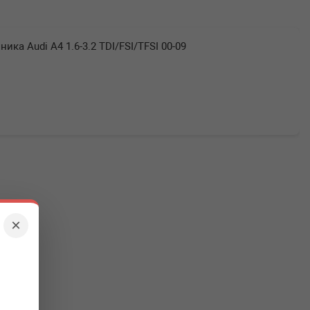
ка Audi A4 1.6-3.2 TDI/FSI/TFSI 00-09
×