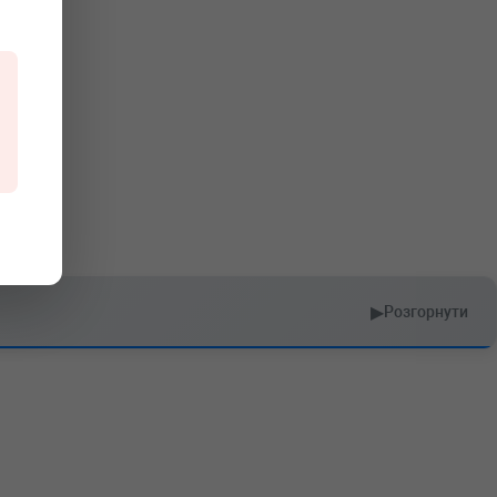
▶
Розгорнути