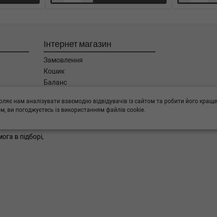
5-12-01) (Тип: Дизель, Об'єм:
Інтернет магазин
12-01) (Тип: Бензиновый
Замовлення
Кошик
12-01) (Тип: Бензиновый
Баланс
Каталог товарів
оляє нам аналізувати взаємодію відвідувачів із сайтом та робити його краще
Бренди
-01-2009-03-01) (Тип: Бензиновый
, ви погоджуєтесь із використанням файлів cookie.
ога в підборі,
9-03-01) (Тип: Дизель, Об'єм:
9-03-01) (Тип: Дизель, Об'єм:
12-01) (Тип: Бензиновый