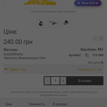
Вага: 0.25 кг
Клікніть на картинку щоб збільшити
Ціна:
240.00 грн
Виробник:
FA1
Магазин:
AutoKitParts
Артикул:
113-943
Тернопіль, Микулинецька 106а
Всі ціни
Термін 1 дн.
Наявність 1 шт.
-
+
В кошик
Ціна дійсна лише для інтернет-магазину і може відрізнятись від цін в
роздрібних магазинах
Ціна
Наявність
В резерві