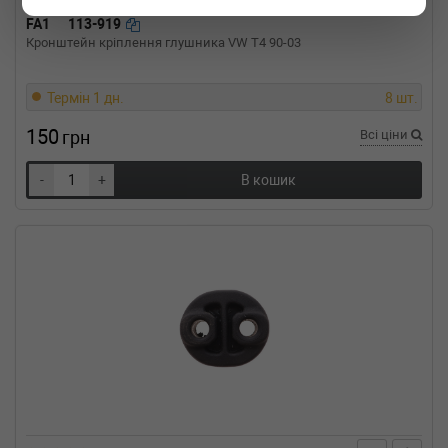
FA1
113-919
Кронштейн кріплення глушника VW T4 90-03
Термін 1 дн.
8 шт.
150
грн
Всі ціни
-
+
В кошик