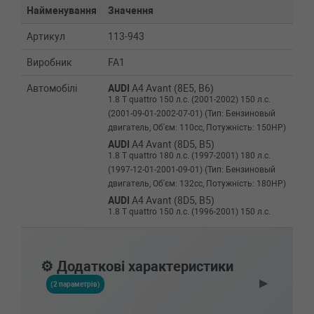
Найменування
Значення
Артикул
113-943
Виробник
FA1
Автомобілі
AUDI
A4 Avant (8E5, B6)
1.8 T quattro 150 л.с. (2001-2002) 150 л.с.
(2001-09-01-2002-07-01) (Тип: Бензиновый
двигатель, Об'єм: 110cc, Потужність: 150HP)
AUDI
A4 Avant (8D5, B5)
1.8 T quattro 180 л.с. (1997-2001) 180 л.с.
(1997-12-01-2001-09-01) (Тип: Бензиновый
двигатель, Об'єм: 132cc, Потужність: 180HP)
AUDI
A4 Avant (8D5, B5)
1.8 T quattro 150 л.с. (1996-2001) 150 л.с.
(1996-01-01-2001-09-01) (Тип: Бензиновый
двигатель, Об'єм: 110cc, Потужність: 150HP)
AUDI
A4 (8E2, B6)
⚙️ Додаткові характеристики
1.8 T quattro 150 л.с. (2000-2002) 150 л.с.
▶
(2000-11-01-2002-07-01) (Тип: Бензиновый
(2 параметрів)
двигатель, Об'єм: 110cc, Потужність: 150HP)
AUDI
A4 (8D2, B5)