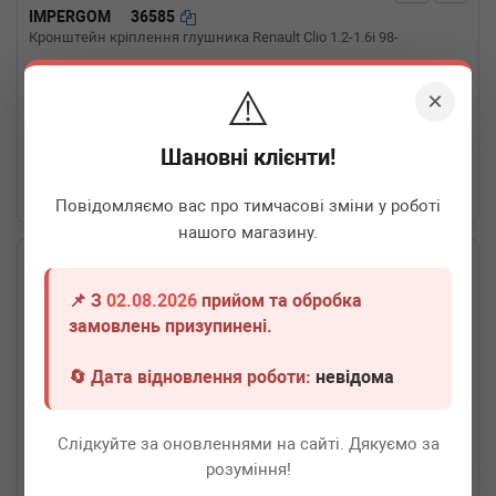
IMPERGOM
36585
Кронштейн кріплення глушника Renault Clio 1.2-1.6i 98-
⚠️
×
Термін 1 дн.
1 шт.
140
грн
Всі ціни
Шановні клієнти!
-
+
В кошик
Повідомляємо вас про тимчасові зміни у роботі
нашого магазину.
📌 З
02.08.2026
прийом та обробка
замовлень призупинені.
🔄 Дата відновлення роботи:
невідома
Слідкуйте за оновленнями на сайті. Дякуємо за
розуміння!