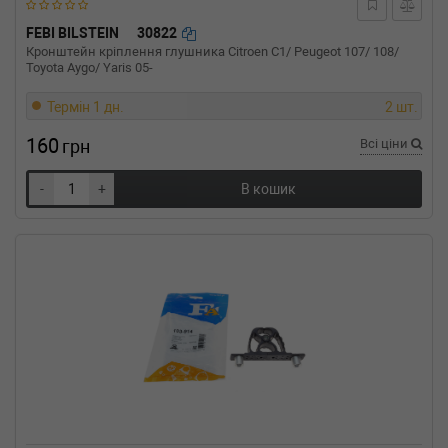
FEBI BILSTEIN
30822
Кронштейн кріплення глушника Citroen C1/ Peugeot 107/ 108/
Toyota Aygo/ Yaris 05-
Термін 1 дн.
2 шт.
160
грн
Всі ціни
-
+
В кошик