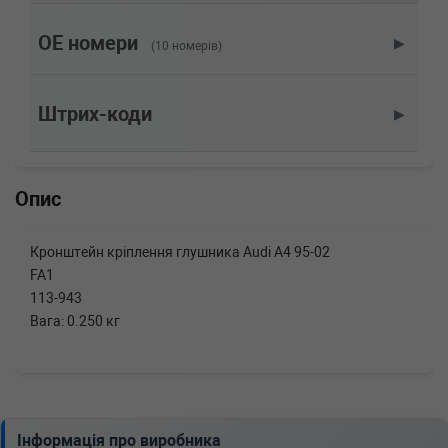
1.8 T quattro 180 л.с. (1997-2000) 180 л.с.
(1997-12-01-2000-11-01) (Тип: Бензиновый
OE номери
▶
(10 номерів)
двигатель, Об'єм: 132cc, Потужність: 180HP)
AUDI
A4 (8D2, B5)
1.8 T quattro 150 л.с. (1995-2000) 150 л.с.
Штрих-коди
▶
(1995-01-01-2000-11-01) (Тип: Бензиновый
двигатель, Об'єм: 110cc, Потужність: 150HP)
Опис
Кронштейн кріплення глушника Audi A4 95-02
FA1
113-943
Вага: 0.250 кг
Інформація про виробника