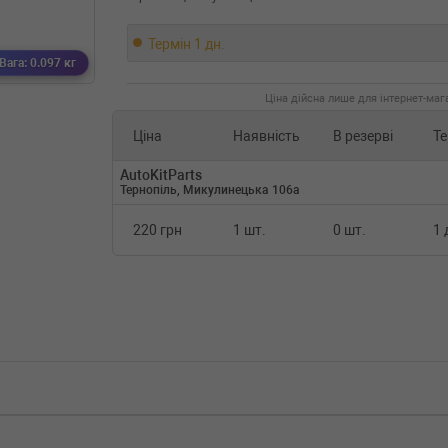
Термін 1 дн.
Вага: 0.097 кг
Ціна дійсна лише для інтернет-мага
Ціна
Наявність
В резерві
Те
AutoKitParts
Тернопіль, Микулинецька 106а
220 грн
1 шт.
0 шт.
1 