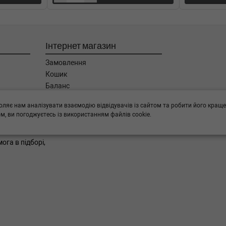
4-05-01) (Тип: Бензиновый
Інтернет магазин
0-09-01) (Тип: Бензиновый
Замовлення
Кошик
4-05-01) (Тип: Бензиновый
Баланс
Каталог товарів
оляє нам аналізувати взаємодію відвідувачів із сайтом та робити його краще
Бренди
-05-01) (Тип: Дизель, Об'єм:
, ви погоджуєтесь із використанням файлів cookie.
ога в підборі,
0-09-01) (Тип: Бензиновый
4-05-01) (Тип: Бензиновый
0-09-01) (Тип: Бензиновый