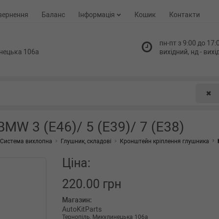
вернення
Баланс
Інформація
Кошик
Контакти
пн-пт з 9:00 до 17:0
нецька 106а
вихідний, нд - вих
✖
W 3 (E46)/ 5 (E39)/ 7 (E38)
Система вихлопна
Глушник, складові
Кронштейн кріплення глушника
Ціна:
220.00 грн
Магазин:
AutoKitParts
Тернопіль, Микулинецька 106а