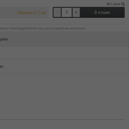
Всі ціни
-
+
В кошик
Наявність 1 шт.
зину і може відрізнятись від цін в роздрібних магазинах
рмін
дн.