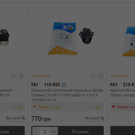
п: Бензиновый двигатель, Об'єм:
п: Бензиновый двигатель, Об'єм:
001-11-01) (Тип: Бензиновый
001-11-01) (Тип: Бензиновый
001-11-01) (Тип: Бензиновый
FA1
113-925
FA1
213-
ушника
Кронштейн кріплення глушника Skoda
Кронштейн к
001-11-01) (Тип: Бензиновый
dCi 01-
Octavia 2.0i 99-07/VW Caddy III 1.9/2.0
Citroen Jumpy
TDI/SDI 04-10
1 шт.
Термін 1 дн.
1 шт.
Немає в 
01-11-01) (Тип: Дизель, Об'єм:
770
Всі ціни
грн
Всі ціни
4-05-01) (Тип: Бензиновый
кошик
-
+
В кошик