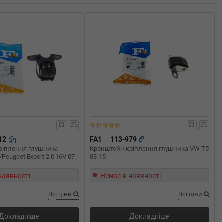
912
FA1
113-979
ріплення глушника
Кронштейн кріплення глушника VW T5
/Peugeot Expert 2.0 16V 07-
03-15
наявності
Немає в наявності
Всі ціни
Всі ціни
Докладніше
Докладніше