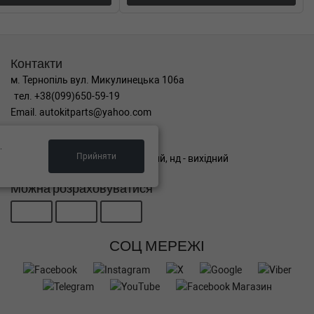
Контакти
м. Тернопіль вул. Микулинецька 106а
тел. +38(099)650-59-19
Email. autokitparts@yahoo.com
Графік роботи
.
Прийняти
пн-пт з 9:00 до 17:00, сб - вихідний, нд - вихідний
Можна розраховуватися
СОЦ МЕРЕЖІ