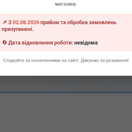
магазину.
-) (Тип: Бензиновый двигатель,
▶
Розгорнути
📌 З
02.08.2026
прийом та обробка замовлень
призупинені.
-) (Тип: Бензиновый двигатель,
▶
🔄 Дата відновлення роботи:
Розгорнути
невідома
ип: Бензиновый двигатель, Об'єм:
Слідкуйте за оновленнями на сайті. Дякуємо за розуміння!
п: Бензиновый двигатель, Об'єм:
ип: Бензиновый двигатель, Об'єм:
п: Бензиновый двигатель, Об'єм:
п: Бензиновый двигатель, Об'єм: