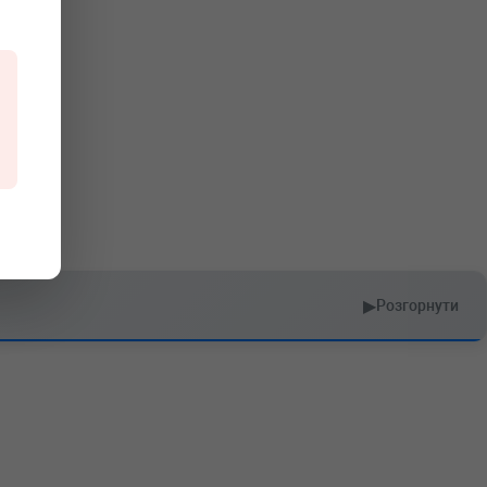
▶
Розгорнути