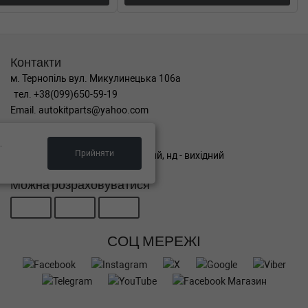
Контакти
м. Тернопіль вул. Микулинецька 106а
тел. +38(099)650-59-19
Email. autokitparts@yahoo.com
Графік роботи
.
Прийняти
пн-пт з 9:00 до 17:00, сб - вихідний, нд - вихідний
Можна розраховуватися
СОЦ МЕРЕЖІ