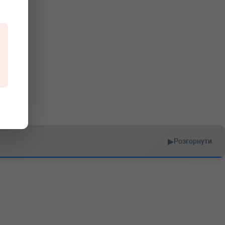
▶
Розгорнути