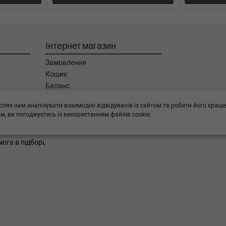
Інтернет магазин
Замовлення
Кошик
Баланс
Каталог товарів
оляє нам аналізувати взаємодію відвідувачів із сайтом та робити його краще
Бренди
, ви погоджуєтесь із використанням файлів cookie.
ога в підборі,