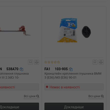
N
538A70
FA1
103-905
ріплення глушника
Кронштейн кріплення глушника BMW
 III 2.3dCi 10-
3 (E36)/M3 (E36) 90-01
наявності
Немає в наявності
Всі ціни
Всі ціни
Докладніше
Докладніше