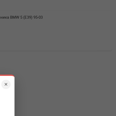
ника BMW 5 (E39) 95-03
×