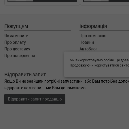
Покупцям
Інформація
Як замовити
Про компанію
Про оплату
Новини
Про доставку
Автоблог
Про повернення
Угода користувача
Ми використовуємо cookie. Це дозв
Контакти
Продовжуючи користуватися сайтом
Відправити запит
Якщо Ви не знайшли потрібні запчастини, або Вам потрібна допом
відправте нам запит - ми Вам допоможемо
Відправити запит продавцю