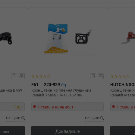
0-09-01) (Тип: Бензиновый
3-06-01) (Тип: Бензиновый
0-09-01) (Тип: Бензиновый
0-09-01) (Тип: Бензиновый
3-06-01) (Тип: Бензиновый
FA1
223-929
HUTCHINSO
лушника BMW
Кронштейн кріплення глушника
Кронштейн к
Renault Thalia 1.4/1.6 16V 00-
Renault Master
1 шт.
Немає в наявності
Немає в 
Всі ціни
Всі ціни
Докладніше
кошик