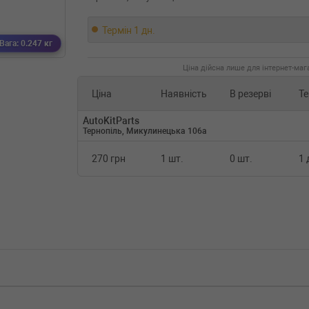
Термін 1 дн.
Вага: 0.247 кг
Ціна дійсна лише для інтернет-мага
Ціна
Наявність
В резерві
Те
AutoKitParts
Тернопіль, Микулинецька 106а
270 грн
1 шт.
0 шт.
1 