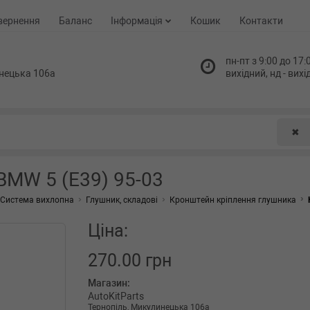
вернення
Баланс
Інформація
Кошик
Контакти
пн-пт з 9:00 до 17:0
нецька 106а
вихідний, нд - вих
✖
BMW 5 (E39) 95-03
Система вихлопна
Глушник, складові
Кронштейн кріплення глушника
Ціна:
270.00 грн
Магазин:
AutoKitParts
Тернопіль, Микулинецька 106а