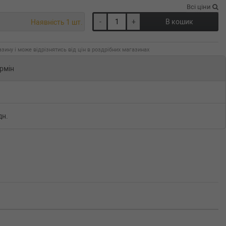
Всі ціни
-
+
В кошик
Наявність 1 шт.
зину і може відрізнятись від цін в роздрібних магазинах
рмін
дн.