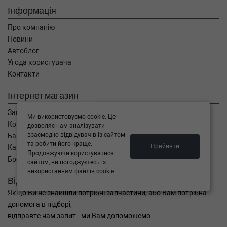
Інформація
Про компанію
Новини
Автоблог
Угода користувача
Контакти
Інтернет магазин
Замовлення
Ми використовуємо cookie. Це
Кошик
дозволяє нам аналізувати
взаємодію відвідувачів із сайтом
Баланс
та робити його краще.
Прийняти
Каталог товарів
Продовжуючи користуватися
Бренди
сайтом, ви погоджуєтесь із
використанням файлів cookie.
Відправити запит
Якщо Ви не знайшли потрібні запчастини, або Вам потрібна
допомога в підборі,
відправте нам запит - ми Вам допоможемо