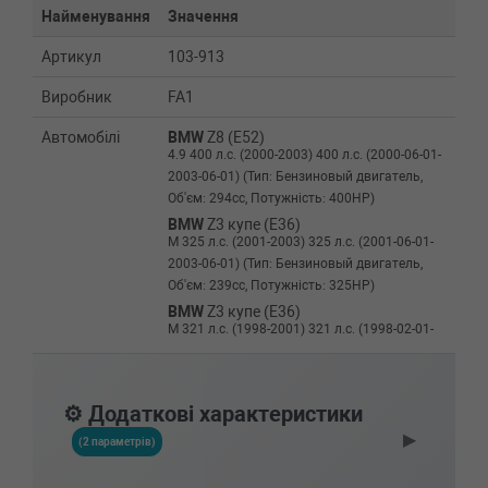
Найменування
Значення
Артикул
103-913
Виробник
FA1
Автомобілі
BMW
Z8 (E52)
4.9 400 л.с. (2000-2003) 400 л.с. (2000-06-01-
2003-06-01) (Тип: Бензиновый двигатель,
Об'єм: 294cc, Потужність: 400HP)
BMW
Z3 купе (E36)
M 325 л.с. (2001-2003) 325 л.с. (2001-06-01-
2003-06-01) (Тип: Бензиновый двигатель,
Об'єм: 239cc, Потужність: 325HP)
BMW
Z3 купе (E36)
M 321 л.с. (1998-2001) 321 л.с. (1998-02-01-
2001-06-01) (Тип: Бензиновый двигатель,
Об'єм: 236cc, Потужність: 321HP)
BMW
Z3 (E36)
⚙️ Додаткові характеристики
M 3.2 325 л.с. (2001-2003) 325 л.с. (2001-06-
▶
01-2003-01-01) (Тип: Бензиновый двигатель,
(2 параметрів)
Об'єм: 239cc, Потужність: 325HP)
BMW
Z3 (E36)