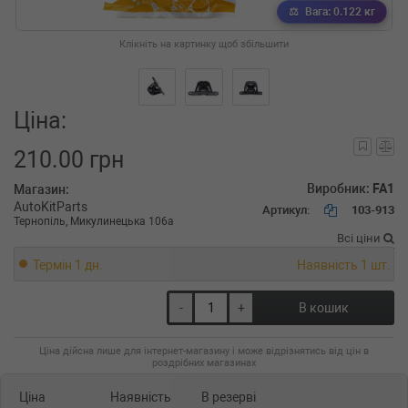
Вага: 0.122 кг
Клікніть на картинку щоб збільшити
Ціна:
210.00 грн
Виробник:
FA1
Магазин:
AutoKitParts
Артикул:
103-913
Тернопіль, Микулинецька 106а
Всі ціни
Термін 1 дн.
Наявність 1 шт.
-
+
В кошик
Ціна дійсна лише для інтернет-магазину і може відрізнятись від цін в
роздрібних магазинах
Ціна
Наявність
В резерві