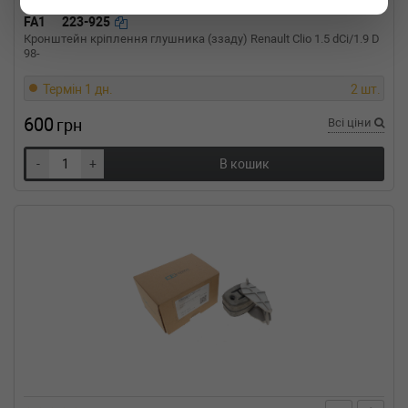
FA1
223-925
Кронштейн кріплення глушника (ззаду) Renault Clio 1.5 dCi/1.9 D
98-
Термін 1 дн.
2 шт.
600
грн
Всі ціни
-
+
В кошик