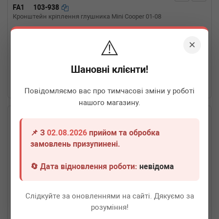
FA1
103-938
Кронштейн кріплення глушника Mini Cooper 01-08
⚠️
×
Термін 1 дн.
3 шт.
230
грн
Всі ціни
Шановні клієнти!
-
+
В кошик
Повідомляємо вас про тимчасові зміни у роботі
нашого магазину.
📌 З
02.08.2026
прийом та обробка
замовлень призупинені.
🔄 Дата відновлення роботи:
невідома
Слідкуйте за оновленнями на сайті. Дякуємо за
розуміння!