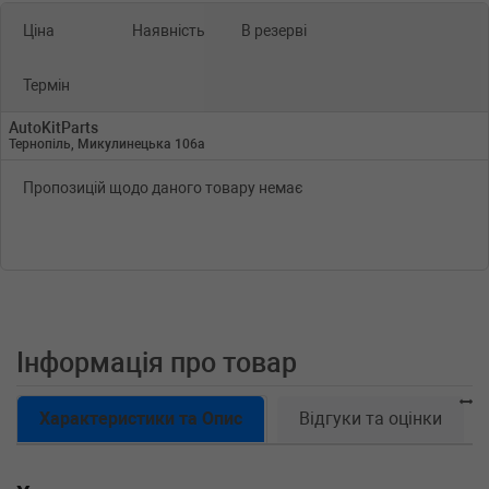
Ціна
Наявність
В резерві
Термін
AutoKitParts
Тернопіль, Микулинецька 106а
Пропозицій щодо даного товару немає
Інформація про товар
Характеристики та Опис
Відгуки та оцінки