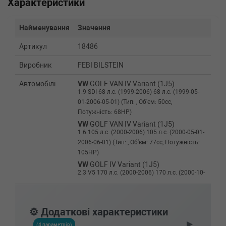
Характеристики
Найменування
Значення
Артикул
18486
Виробник
FEBI BILSTEIN
Автомобілі
VW
GOLF VAN IV Variant (1J5)
1.9 SDI 68 л.с. (1999-2006) 68 л.с. (1999-05-
01-2006-05-01) (Тип: , Об'єм: 50cc,
Потужність: 68HP)
VW
GOLF VAN IV Variant (1J5)
1.6 105 л.с. (2000-2006) 105 л.с. (2000-05-01-
2006-06-01) (Тип: , Об'єм: 77cc, Потужність:
105HP)
VW
GOLF IV Variant (1J5)
2.3 V5 170 л.с. (2000-2006) 170 л.с. (2000-10-
01-2006-06-01) (Тип: Бензиновый двигатель,
Об'єм: 125cc, Потужність: 170HP)
VW
GOLF IV Variant (1J5)
⚙️ Додаткові характеристики
2.3 V5 150 л.с. (1999-2006) 150 л.с. (1999-05-
▶
01-2006-06-01) (Тип: Бензиновый двигатель,
(4 параметрів)