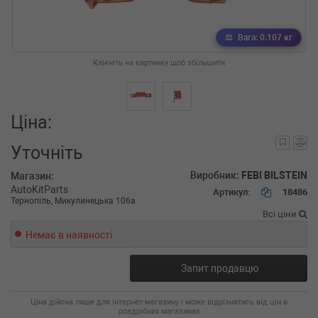
Вага: 0.107 кг
Клікніть на картинку щоб збільшити
Ціна:
Уточніть
Виробник:
FEBI BILSTEIN
Магазин:
AutoKitParts
Артикул:
18486
Тернопіль, Микулинецька 106а
Всі ціни
Немає в наявності
Запит продавцю
Ціна дійсна лише для інтернет-магазину і може відрізнятись від цін в
роздрібних магазинах