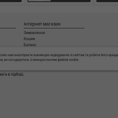
ип: Дизель, Об'єм: 120cc,
Інтернет магазин
ип: Дизель, Об'єм: 100cc,
Замовлення
Кошик
п: Дизель, Об'єм: 88cc,
Баланс
Каталог товарів
оляє нам аналізувати взаємодію відвідувачів із сайтом та робити його краще
Бренди
(Тип: Бензиновый двигатель, Об'єм:
, ви погоджуєтесь із використанням файлів cookie.
ога в підборі,
ип: Дизель, Об'єм: 110cc,
п: Дизель, Об'єм: 80cc,
(Тип: Бензиновый двигатель, Об'єм: