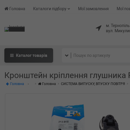
Головна
Каталоги підбору
Мої замовлення
Мої по
м. Тернопіль
вул. Микули
Каталог
товарів
Кронштейн кріплення глушника P
Головна
Головна
СИСТЕМА ВИПУСКУ, ВПУСКУ ПОВІТРЯ