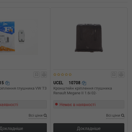
915
UCEL
10708
ріплення глушника VW T3
Кронштейн кріплення глушника
Renault Megane II 1.6i 02-
наявності
Немає в наявності
Всі ціни
Всі ціни
Докладніше
Докладніше