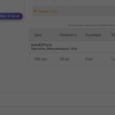
Термін 1 дн.
Вага: 0.166 кг
Ціна дійсна лише для інтернет-мага
Ціна
Наявність
В резерві
Те
AutoKitParts
Тернопіль, Микулинецька 106а
340 грн
20 шт.
0 шт.
1 