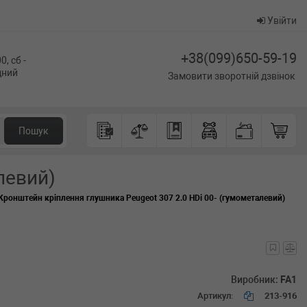
Увійти
+38(099)650-59-19
0, сб -
ідний
Замовити зворотній дзвінок
Пошук
левий)
Кронштейн кріплення глушника Peugeot 307 2.0 HDi 00- (гумометалевий)
Виробник:
FA1
Артикул:
213-916