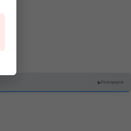
▶
Розгорнути