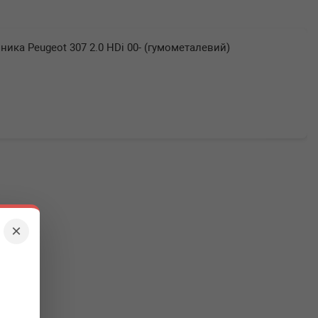
ика Peugeot 307 2.0 HDi 00- (гумометалевий)
×