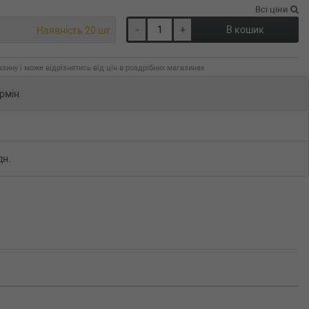
Всі ціни
-
+
В кошик
Наявність 20 шт.
зину і може відрізнятись від цін в роздрібних магазинах
рмін
дн.