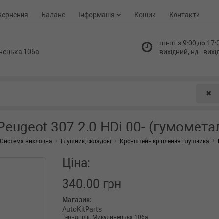
вернення
Баланс
Інформація
Кошик
Контакти
пн-пт з 9:00 до 17:0
нецька 106а
вихідний, нд - вих
✖
eugeot 307 2.0 HDi 00- (гумомета
Система вихлопна
Глушник, складові
Кронштейн кріплення глушника
Ціна:
340.00 грн
Магазин:
AutoKitParts
Тернопіль, Микулинецька 106а