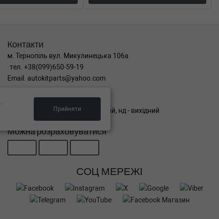
Контакти
м. Тернопіль вул. Микулинецька 106а
тел. +38(099)650-59-19
Email. autokitparts@yahoo.com
Графік роботи
.
Прийняти
пн-пт з 9:00 до 17:00, сб - вихідний, нд - вихідний
Можна розраховуватися
СОЦ МЕРЕЖІ