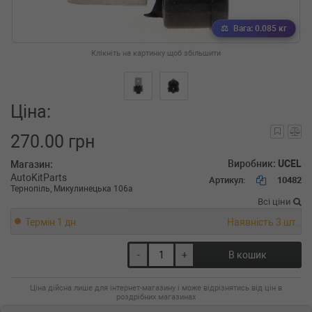
Вага: 0.085 кг
Клікніть на картинку щоб збільшити
Ціна:
270.00 грн
Виробник:
UCEL
Магазин:
AutoKitParts
Артикул:
10482
Тернопіль, Микулинецька 106а
Всі ціни
Термін 1 дн.
Наявність 3 шт.
-
+
В кошик
Ціна дійсна лише для інтернет-магазину і може відрізнятись від цін в
роздрібних магазинах