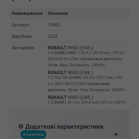
Найменування
Значення
Артикул
10482
Виробник
UCEL
Автомобілі
RENAULT
WIND (E4M_)
1.6 (E4MB, E4MC) 133 л.с. (2010-н.в.) 133 л.с.
(2010-07-01-) (Тип: Бензиновый двигатель,
Об'єм: 98cc, Потужність: 133HP)
RENAULT
WIND (E4M_)
1.2 TCe 100 (E4MA) 102 л.с. (2011-н.в.) 102
л.с. (2011-02-01-) (Тип: Бензиновый
двигатель, Об'єм: 75cc, Потужність: 102HP)
RENAULT
WIND (E4M_)
1.2 (E4MF) 101 л.с. (2010-н.в.) 101 л.с. (2010-
07-01-) (Тип: Бензиновый двигатель, Об'єм:
74cc, Потужність: 101HP)
RENAULT
TWINGO II (CN0_)
⚙️ Додаткові характеристики
1.6 RS (CN0N, CN0R, CN0S) 133 л.с. (2008-
▶
н.в.) 133 л.с. (2008-05-01-) (Тип: Бензиновый
(4 параметрів)