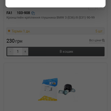
RENAULT
SYMBOL I (LB0/1/2_)
1.4 75 л.с. (2000-н.в.) 75 л.с. (2000-08-01-)
(Тип: Бензиновый двигатель, Об'єм: 55cc,
FA1
103-908
Потужність: 75HP)
Кронштейн кріплення глушника BMW 3 (E36)/8 (E31) 90-99
RENAULT
SYMBOL I (LB0/1/2_)
1.4 16V 98 л.с. (2000-н.в.) 98 л.с. (2000-08-
01-) (Тип: Бензиновый двигатель, Об'єм:
Термін 1 дн.
5 шт.
72cc, Потужність: 98HP)
230
RENAULT
SYMBOL I (LB0/1/2_)
грн
Всі ціни
1.2 16V 75 л.с. (2002-н.в.) 75 л.с. (2002-04-
01-) (Тип: Бензиновый двигатель, Об'єм:
-
+
В кошик
55cc, Потужність: 75HP)
RENAULT
CLIO II фургон (SB0/1/2_)
1.9 D (SB0E) 64 л.с. (1998-н.в.) 64 л.с. (1998-
09-01-) (Тип: Дизель, Об'єм: 47cc, Потужність:
64HP)
RENAULT
CLIO II фургон (SB0/1/2_)
1.6 (SB0H) 107 л.с. (2003-н.в.) 107 л.с. (2003-
01-01-) (Тип: , Об'єм: 79cc, Потужність:
107HP)
RENAULT
CLIO II фургон (SB0/1/2_)
1.5 dCi (SB07) 65 л.с. (2001-н.в.) 65 л.с. (2001-
06-01-) (Тип: Дизель, Об'єм: 48cc, Потужність: