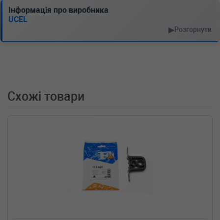
л.с. (2011-02-01-) (Тип: Бензиновый
Інформація про виробника
двигатель, Об'єм: 75cc, Потужність: 102HP)
UCEL
RENAULT
TWINGO II (CN0_)
▶
Розгорнути
1.2 (CN0D) 58 л.с. (2007-н.в.) 58 л.с. (2007-03-
01-) (Тип: Бензиновый двигатель, Об'єм:
43cc, Потужність: 58HP)
RENAULT
TWINGO II (CN0_)
1.2 16V (CN0K, CN0V) 76 л.с. (2007-н.в.) 76
л.с. (2007-03-01-) (Тип: Бензиновый
Схожі товари
двигатель, Об'єм: 56cc, Потужність: 76HP)
RENAULT
TWINGO II (CN0_)
1.2 16V (CN04, CN0A, CN0B) 75 л.с. (2007-
н.в.) 75 л.с. (2007-03-01-) (Тип: Бензиновый
двигатель, Об'єм: 55cc, Потужність: 75HP)
RENAULT
SYMBOL II (LU1/2_)
1.6 16V 105 л.с. (2008-н.в.) 105 л.с. (2008-09-
01-) (Тип: Бензиновый двигатель, Об'єм:
77cc, Потужність: 105HP)
RENAULT
SYMBOL II (LU1/2_)
1.5 dCi 65 л.с. (2009-н.в.) 65 л.с. (2009-01-01-)
(Тип: , Об'єм: 48cc, Потужність: 65HP)
RENAULT
SYMBOL II (LU1/2_)