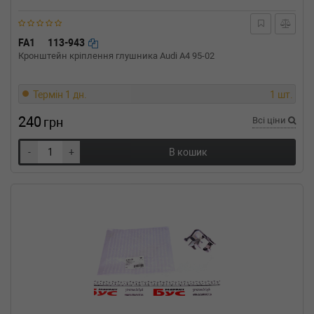
65HP)
RENAULT
CLIO II фургон (SB0/1/2_)
1.5 dCi 82 л.с. (2003-н.в.) 82 л.с. (2003-11-01-)
FA1
113-943
(Тип: Дизель, Об'єм: 60cc, Потужність: 82HP)
Кронштейн кріплення глушника Audi A4 95-02
RENAULT
CLIO II фургон (SB0/1/2_)
1.5 dCi 80 л.с. (2001-2004) 80 л.с. (2001-06-
01-2004-10-01) (Тип: Дизель, Об'єм: 59cc,
Термін 1 дн.
1 шт.
Потужність: 80HP)
240
грн
Всі ціни
RENAULT
CLIO II фургон (SB0/1/2_)
1.2 (SB0A, SB0F, SB10) 60 л.с. (1999-2003) 60
л.с. (1999-03-01-2003-10-01) (Тип:
-
+
В кошик
Бензиновый двигатель, Об'єм: 44cc,
Потужність: 60HP)
RENAULT
CLIO II фургон (SB0/1/2_)
1.1 (SB0A, SB0F, SB1K, SB2D) 58 л.с. (1998-
н.в.) 58 л.с. (1998-09-01-) (Тип: Бензиновый
двигатель, Об'єм: 43cc, Потужність: 58HP)
RENAULT
CLIO II (BB0/1/2_, CB0/1/2_)
2.0 16V Sport (CB0M) 169 л.с. (2000-н.в.) 169
л.с. (2000-02-01-) (Тип: Бензиновый
двигатель, Об'єм: 124cc, Потужність: 169HP)
RENAULT
CLIO II (BB0/1/2_, CB0/1/2_)