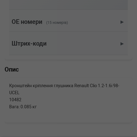
двигатель, Об'єм: 98cc, Потужність: 133HP)
RENAULT
TWINGO II (CN0_)
1.5 dCi (CN0U) 84 л.с. (2008-н.в.) 84 л.с.
(2008-04-01-) (Тип: Дизель, Об'єм: 62cc,
OE номери
▶
(15 номерів)
Потужність: 84HP)
RENAULT
TWINGO II (CN0_)
1.5 dCi (CN0E) 64 л.с. (2007-н.в.) 64 л.с.
Штрих-коди
▶
(2007-03-01-) (Тип: Дизель, Об'єм: 47cc,
Потужність: 64HP)
RENAULT
TWINGO II (CN0_)
1.5 dCi 90 86 л.с. (2010-н.в.) 86 л.с. (2010-10-
Опис
01-) (Тип: Дизель, Об'єм: 63cc, Потужність:
86HP)
RENAULT
TWINGO II (CN0_)
Кронштейн кріплення глушника Renault Clio 1.2-1.6i 98-
1.5 dCi 75 75 л.с. (2010-н.в.) 75 л.с. (2010-10-
UCEL
01-) (Тип: Дизель, Об'єм: 55cc, Потужність:
75HP)
10482
RENAULT
TWINGO II (CN0_)
Вага: 0.085 кг
1.2 Turbo (CN0C, CN0F) 100 л.с. (2007-н.в.)
100 л.с. (2007-03-01-) (Тип: Бензиновый
двигатель, Об'єм: 74cc, Потужність: 100HP)
RENAULT
TWINGO II (CN0_)
1.2 TCe 100 (CN0P) 102 л.с. (2011-н.в.) 102