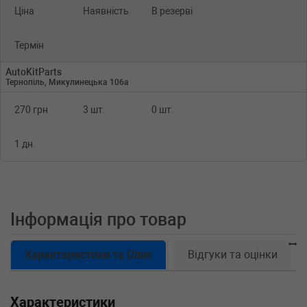
Ціна
Наявність
В резерві
Термін
AutoKitParts
Тернопіль, Микулинецька 106а
270 грн
3 шт.
0 шт.
1 дн.
Інформація про товар
Характеристики та Опис
Відгуки та оцінки
Характеристики