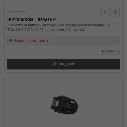
2.0 16V Sport 179 л.с. (2004-н.в.) 179 л.с.
(2004-01-01-) (Тип: Бензиновый двигатель,
Об'єм: 132cc, Потужність: 179HP)
RENAULT
CLIO II (BB0/1/2_, CB0/1/2_)
HUTCHINSON
538A18
1.9 dTi (B/CB0U) 80 л.с. (1999-2005) 80 л.с.
Кронштейн кріплення глушника (ззаду) Renault Megane 1.4
(1999-12-01-2005-05-01) (Тип: Дизель, Об'єм:
TCe/1.5/1.9/2.0 dCi 08- (знято з виробництва)
59cc, Потужність: 80HP)
Немає в наявності
RENAULT
CLIO II (BB0/1/2_, CB0/1/2_)
1.9 D (B/CB0J) 65 л.с. (2000-2001) 65 л.с.
Всі ціни
(2000-02-01-2001-05-01) (Тип: Дизель, Об'єм:
48cc, Потужність: 65HP)
Докладніше
RENAULT
CLIO II (BB0/1/2_, CB0/1/2_)
1.9 D (B/CB0E) 64 л.с. (1998-2005) 64 л.с.
(1998-09-01-2005-05-01) (Тип: Дизель, Об'єм:
47cc, Потужність: 64HP)
RENAULT
CLIO II (BB0/1/2_, CB0/1/2_)
1.6 (B/CB0D) 90 л.с. (1998-2005) 90 л.с. (1998-
09-01-2005-05-01) (Тип: Бензиновый
двигатель, Об'єм: 66cc, Потужність: 90HP)
RENAULT
CLIO II (BB0/1/2_, CB0/1/2_)
1.6 16V (BB01, BB0H, BB0T, BB14, BB1D, BB1R,
BB2KL...) 107 л.с. (1998-н.в.) 107 л.с. (1998-
09-01-) (Тип: Бензиновый двигатель, Об'єм: