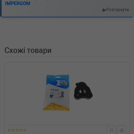
IMPERGOM
RENAULT
KANGOO (KC0/1_)
1.4 (KC0C, KC0H, KC0B, KC0M) 75 л.с. (1997-
▶
Розгорнути
н.в.) 75 л.с. (1997-08-01-) (Тип: Бензиновый
двигатель, Об'єм: 55cc, Потужність: 75HP)
RENAULT
KANGOO (KC0/1_)
1.2 (KC0A, KC0K, KC0F, KC01) 58 л.с. (1997-
н.в.) 58 л.с. (1997-08-01-) (Тип: Бензиновый
двигатель, Об'єм: 43cc, Потужність: 58HP)
Схожі товари
RENAULT
KANGOO (KC0/1_)
1.2 16V (KC03, KC05, KC06, KC0T, KC0W) 75
л.с. (2001-н.в.) 75 л.с. (2001-06-01-) (Тип:
Бензиновый двигатель, Об'єм: 55cc,
Потужність: 75HP)
RENAULT
KANGOO Express (FC0/1_)
(FC01, FC0A, FC0F) 58 л.с. (1997-н.в.) 58 л.с.
(1997-08-01-) (Тип: Бензиновый двигатель,
Об'єм: 43cc, Потужність: 58HP)
RENAULT
KANGOO Express (FC0/1_)
D 65 1.9 (FC0E, FC02, FC0J, FC0N) 64 л.с.
(1997-н.в.) 64 л.с. (1997-08-01-) (Тип: Дизель,
Об'єм: 47cc, Потужність: 64HP)
RENAULT
KANGOO Express (FC0/1_)
D 55 1.9 (FC0D) 54 л.с. (1997-н.в.) 54 л.с.