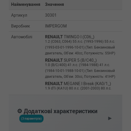
Найменування
Значення
Артикул
30301
Виробник
IMPERGOM
Автомобілі
RENAULT
TWINGO I (C06_)
1.2 (C063, C064) 55 л.с. (1993-1996) 55 л.с.
(1993-03-01-1996-10-01) (Тип: Бензиновый
двигатель, Об'єм: 40cc, Потужність: 55HP)
RENAULT
SUPER 5 (B/C40_)
1.0 (B/C/400) 41 л.с. (1984-1988) 41 л.с.
(1984-10-01-1988-10-01) (Тип: Бензиновый
двигатель, Об'єм: 30cc, Потужність: 41HP)
RENAULT
MEGANE I Break (KA0/1_)
1.9 dTi (KA1U) 80 л.с. (2001-2003) 80 л.с.
(2001-02-01-2003-08-01) (Тип: Дизель, Об'єм:
59cc, Потужність: 80HP)
RENAULT
KANGOO (KC0/1_)
⚙️ Додаткові характеристики
D 65 1.9 (KC0E, KC02, KC0J, KC0N) 64 л.с.
▶
(1997-н.в.) 64 л.с. (1997-08-01-) (Тип: Дизель,
(3 параметрів)
Об'єм: 47cc, Потужність: 64HP)
RENAULT
KANGOO (KC0/1_)