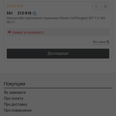
RENAULT
CLIO (B/C57_, 5/357_)
1.2 (5/357Y, 5/357K) 58 л.с. (1996-1998) 58
л.с. (1996-01-01-1998-09-01) (Тип:
FA1
213-918
Бензиновый двигатель, Об'єм: 43cc,
Кронштейн кріплення глушника Citroen C4/Peugeot 307 1.6 16V
00-11
Потужність: 58HP)
RENAULT
CLIO (B/C57_, 5/357_)
Немає в наявності
1.2 (5/357Y, 5/357K) 54 л.с. (1996-1998) 54
л.с. (1996-01-01-1998-09-01) (Тип:
Всі ціни
Бензиновый двигатель, Об'єм: 40cc,
Потужність: 54HP)
Докладніше
Покупцям
Як замовити
Про оплату
Про доставку
Про повернення