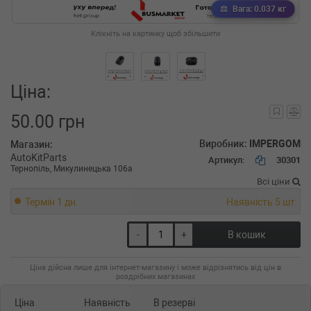
Вага: 0.037 кг
Клікніть на картинку щоб збільшити
Ціна:
50.00 грн
Виробник:
IMPERGOM
Магазин:
AutoKitParts
Артикул:
30301
Тернопіль, Микулинецька 106а
Всі ціни
Термін 1 дн.
Наявність 5 шт.
-
+
В кошик
Ціна дійсна лише для інтернет-магазину і може відрізнятись від цін в
роздрібних магазинах
Ціна
Наявність
В резерві