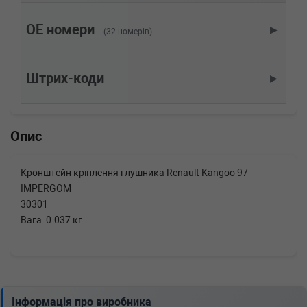
D 55 1.9 (KC0D) 54 л.с. (1997-н.в.) 54 л.с.
(1997-08-01-) (Тип: Дизель, Об'єм: 40cc,
OE номери
▶
(32 номерів)
Потужність: 54HP)
RENAULT
KANGOO (KC0/1_)
1.9 dTi (KC0U) 80 л.с. (2000-н.в.) 80 л.с.
Штрих-коди
▶
(2000-02-01-) (Тип: Дизель, Об'єм: 59cc,
Потужність: 80HP)
RENAULT
KANGOO (KC0/1_)
1.6 16V 95 л.с. (2001-н.в.) 95 л.с. (2001-06-
Опис
01-) (Тип: Бензиновый двигатель, Об'єм:
70cc, Потужність: 95HP)
RENAULT
KANGOO (KC0/1_)
Кронштейн кріплення глушника Renault Kangoo 97-
1.5 dCi (KC08, KC09) 82 л.с. (2002-н.в.) 82 л.с.
IMPERGOM
(2002-07-01-) (Тип: Дизель, Об'єм: 60cc,
Потужність: 82HP)
30301
RENAULT
KANGOO (KC0/1_)
Вага: 0.037 кг
1.5 dCi (KC07) 65 л.с. (2001-н.в.) 65 л.с.
(2001-12-01-) (Тип: Дизель, Об'єм: 48cc,
Потужність: 65HP)
RENAULT
KANGOO (KC0/1_)
1.5 dCi 57 л.с. (2003-н.в.) 57 л.с. (2003-07-01-)
(Тип: Дизель, Об'єм: 42cc, Потужність: 57HP)
Інформація про виробника