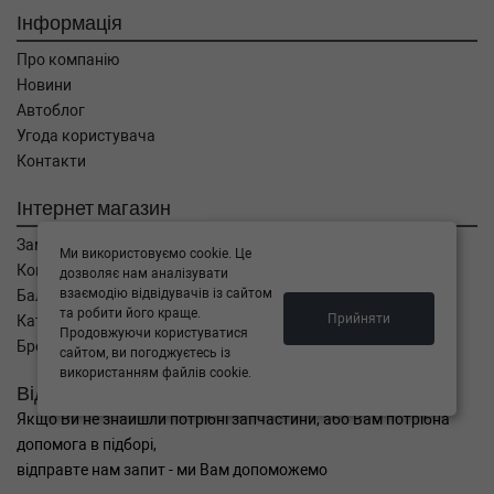
Інформація
Про компанію
Новини
Автоблог
Угода користувача
Контакти
Інтернет магазин
Замовлення
Ми використовуємо cookie. Це
Кошик
дозволяє нам аналізувати
взаємодію відвідувачів із сайтом
Баланс
та робити його краще.
Прийняти
Каталог товарів
Продовжуючи користуватися
Бренди
сайтом, ви погоджуєтесь із
використанням файлів cookie.
Відправити запит
Якщо Ви не знайшли потрібні запчастини, або Вам потрібна
допомога в підборі,
відправте нам запит - ми Вам допоможемо