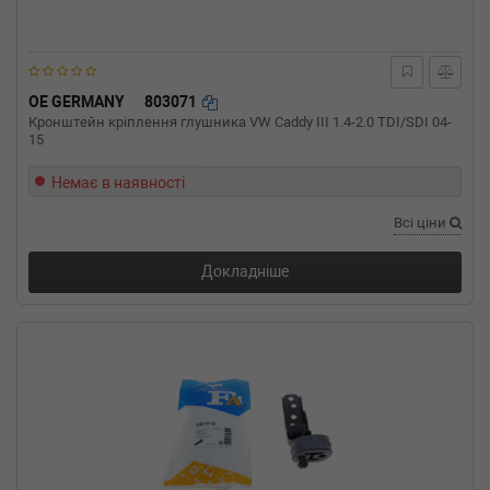
2.2 dCi (BG09) 116 л.с. (2004-2005) 116 л.с.
(2004-04-01-2005-01-01) (Тип: , Об'єм: 85cc,
Потужність: 116HP)
RENAULT
LAGUNA II (BG0/1_)
2.2 dCi 140 л.с. (2005-н.в.) 140 л.с. (2005-05-
OE GERMANY
803071
01-) (Тип: Дизель, Об'єм: 102cc, Потужність:
Кронштейн кріплення глушника VW Caddy III 1.4-2.0 TDI/SDI 04-
140HP)
15
RENAULT
LAGUNA II (BG0/1_)
2.0 dCi (BG1T) 150 л.с. (2005-н.в.) 150 л.с.
Немає в наявності
(2005-08-01-) (Тип: Дизель, Об'єм: 110cc,
Потужність: 150HP)
Всі ціни
RENAULT
LAGUNA II (BG0/1_)
2.0 dCi (BG14, BG1S) 173 л.с. (2006-н.в.) 173
Докладніше
л.с. (2006-01-01-) (Тип: Дизель, Об'єм: 127cc,
Потужність: 173HP)
RENAULT
LAGUNA II (BG0/1_)
2.0 16V Turbo (BG0S, BG0Z, BG1L, BG1M) 163
л.с. (2003-н.в.) 163 л.с. (2003-01-01-) (Тип:
Бензиновый двигатель, Об'єм: 120cc,
Потужність: 163HP)
RENAULT
LAGUNA II (BG0/1_)
2.0 16V IDE (BG0N) 140 л.с. (2001-н.в.) 140
л.с. (2001-04-01-) (Тип: Бензиновый