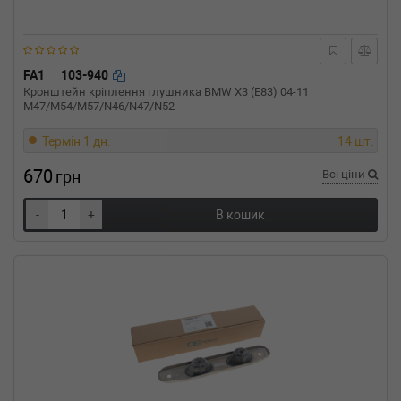
л.с. (2001-03-01-) (Тип: Бензиновый
двигатель, Об'єм: 88cc, Потужність: 120HP)
RENAULT
LAGUNA II Grandtour
(KG0/1_)
FA1
103-940
1.8 16V 117 л.с. (2001-н.в.) 117 л.с. (2001-03-
Кронштейн кріплення глушника BMW X3 (E83) 04-11
01-) (Тип: Бензиновый двигатель, Об'єм:
M47/M54/M57/N46/N47/N52
86cc, Потужність: 117HP)
RENAULT
LAGUNA II Grandtour
Термін 1 дн.
14 шт.
(KG0/1_)
1.6 103 л.с. (2001-2005) 103 л.с. (2001-03-01-
670
грн
Всі ціни
2005-01-01) (Тип: , Об'єм: 76cc, Потужність:
103HP)
-
+
В кошик
RENAULT
LAGUNA II (BG0/1_)
3.0 V6 24V (BG01, BG02, BG0D, BG0Y) 207 л.с.
(2001-н.в.) 207 л.с. (2001-03-01-) (Тип:
Бензиновый двигатель, Об'єм: 152cc,
Потужність: 207HP)
RENAULT
LAGUNA II (BG0/1_)
2.2 dCi (BG0F) 150 л.с. (2001-н.в.) 150 л.с.
(2001-10-01-) (Тип: Дизель, Об'єм: 110cc,
Потужність: 150HP)
RENAULT
LAGUNA II (BG0/1_)