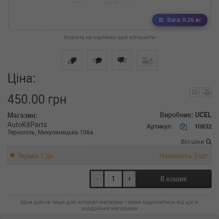
Вага: 0.26 кг
Клікніть на картинку щоб збільшити
Ціна:
450.00 грн
Виробник:
UCEL
Магазин:
AutoKitParts
Артикул:
10832
Тернопіль, Микулинецька 106а
Всі ціни
Термін 1 дн.
Наявність 5 шт.
-
+
В кошик
Ціна дійсна лише для інтернет-магазину і може відрізнятись від цін в
роздрібних магазинах