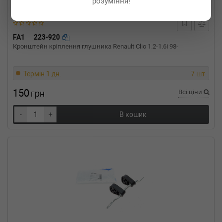
розуміння!
RENAULT
LAGUNA II Grandtour
(KG0/1_)
1.9 dCi (KG05) 92 л.с. (2004-н.в.) 92 л.с.
(2004-03-01-) (Тип: Дизель, Об'єм: 68cc,
FA1
223-920
Потужність: 92HP)
Кронштейн кріплення глушника Renault Clio 1.2-1.6i 98-
RENAULT
LAGUNA II Grandtour
(KG0/1_)
1.9 dCi 90 л.с. (2003-2007) 90 л.с. (2003-08-
Термін 1 дн.
7 шт.
01-2007-09-01) (Тип: Дизель, Об'єм: 66cc,
Потужність: 90HP)
150
грн
Всі ціни
RENAULT
LAGUNA II Grandtour
(KG0/1_)
-
+
В кошик
1.9 dCi 125 л.с. (2005-н.в.) 125 л.с. (2005-09-
01-) (Тип: Дизель, Об'єм: 92cc, Потужність:
125HP)
RENAULT
LAGUNA II Grandtour
(KG0/1_)
1.9 dCi 107 л.с. (2001-н.в.) 107 л.с. (2001-03-
01-) (Тип: Дизель, Об'єм: 79cc, Потужність:
107HP)
RENAULT
LAGUNA II Grandtour
(KG0/1_)
1.8 16V (KG0B, KG0M) 120 л.с. (2001-н.в.) 120