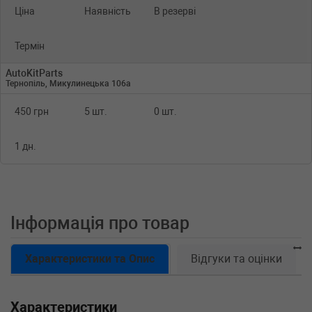
Ціна
Наявність
В резерві
Термін
AutoKitParts
Тернопіль, Микулинецька 106а
450 грн
5 шт.
0 шт.
1 дн.
Інформація про товар
Характеристики та Опис
Відгуки та оцінки
Характеристики