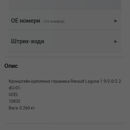
(2001-10-01-) (Тип: Дизель, Об'єм: 110cc,
Потужність: 150HP)
RENAULT
LAGUNA II Grandtour
(KG0/1_)
OE номери
▶
(14 номерів)
2.2 dCi (KG09) 116 л.с. (2004-2005) 116 л.с.
(2004-04-01-2005-01-01) (Тип: , Об'єм: 85cc,
Потужність: 116HP)
Штрих-коди
▶
RENAULT
LAGUNA II Grandtour
(KG0/1_)
2.2 dCi 140 л.с. (2005-н.в.) 140 л.с. (2005-05-
01-) (Тип: Дизель, Об'єм: 102cc, Потужність:
Опис
140HP)
RENAULT
LAGUNA II Grandtour
(KG0/1_)
Кронштейн кріплення глушника Renault Laguna 1.9/2.0/2.2
2.0 dCi (KG1T) 150 л.с. (2005-н.в.) 150 л.с.
dCi 01-
(2005-08-01-) (Тип: Дизель, Об'єм: 110cc,
Потужність: 150HP)
UCEL
RENAULT
LAGUNA II Grandtour
10832
(KG0/1_)
Вага: 0.260 кг
2.0 dCi (KG1S) 173 л.с. (2006-н.в.) 173 л.с.
(2006-01-01-) (Тип: Дизель, Об'єм: 127cc,
Потужність: 173HP)
RENAULT
LAGUNA II Grandtour