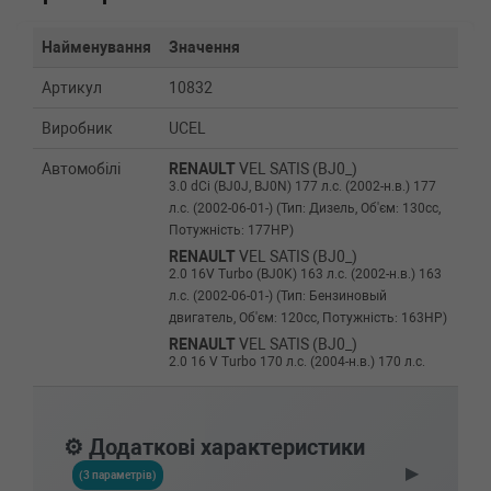
Найменування
Значення
Артикул
10832
Виробник
UCEL
Автомобілі
RENAULT
VEL SATIS (BJ0_)
3.0 dCi (BJ0J, BJ0N) 177 л.с. (2002-н.в.) 177
л.с. (2002-06-01-) (Тип: Дизель, Об'єм: 130cc,
Потужність: 177HP)
RENAULT
VEL SATIS (BJ0_)
2.0 16V Turbo (BJ0K) 163 л.с. (2002-н.в.) 163
л.с. (2002-06-01-) (Тип: Бензиновый
двигатель, Об'єм: 120cc, Потужність: 163HP)
RENAULT
VEL SATIS (BJ0_)
2.0 16 V Turbo 170 л.с. (2004-н.в.) 170 л.с.
(2004-04-01-) (Тип: Бензиновый двигатель,
Об'єм: 125cc, Потужність: 170HP)
RENAULT
LAGUNA II Grandtour
⚙️ Додаткові характеристики
(KG0/1_)
▶
2.2 dCi (KG0F) 150 л.с. (2001-н.в.) 150 л.с.
(3 параметрів)