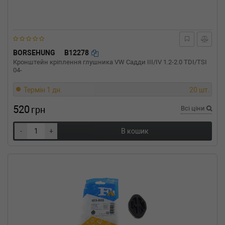
BORSEHUNG
B12278
Кронштейн кріплення глушника VW Садди III/IV 1.2-2.0 TDI/TSI
04-
Термін 1 дн.
20 шт.
520
грн
Всі ціни
-
+
В кошик