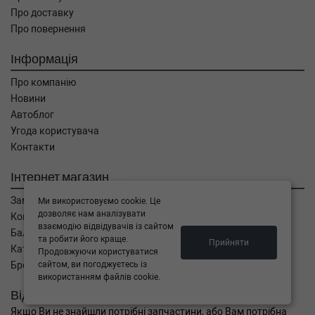
Про доставку
Про повернення
Інформація
Про компанію
Новини
Автоблог
Угода користувача
Контакти
Інтернет магазин
Замовлення
Ми використовуємо cookie. Це
дозволяє нам аналізувати
Кошик
взаємодію відвідувачів із сайтом
Баланс
та робити його краще.
Прийняти
Каталог товарів
Продовжуючи користуватися
Бренди
сайтом, ви погоджуєтесь із
використанням файлів cookie.
Відправити запит
Якщо Ви не знайшли потрібні запчастини, або Вам потрібна