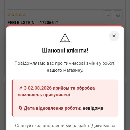
FEBI BILSTEIN
172056
Кронштейн кріплення глушника (ззаду) Fiat Ducato 94-18
⚠️
×
Термін 1 дн.
1 шт.
Шановні клієнти!
110
грн
Всі ціни
Повідомляємо вас про тимчасові зміни у роботі
-
+
В кошик
нашого магазину.
📌 З
02.08.2026
прийом та обробка
замовлень призупинені.
🔄 Дата відновлення роботи:
невідома
Слідкуйте за оновленнями на сайті. Дякуємо за