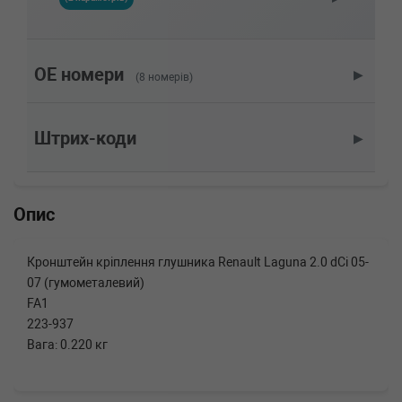
2.0 dCi (KG1S) 173 л.с. (2006-н.в.) 173 л.с.
(2006-01-01-) (Тип: Дизель, Об'єм: 127cc,
Потужність: 173HP)
RENAULT
LAGUNA II (BG0/1_)
OE номери
▶
(8 номерів)
2.0 dCi (BG1T) 150 л.с. (2005-н.в.) 150 л.с.
(2005-08-01-) (Тип: Дизель, Об'єм: 110cc,
Потужність: 150HP)
Штрих-коди
▶
RENAULT
LAGUNA II (BG0/1_)
2.0 dCi (BG14, BG1S) 173 л.с. (2006-н.в.) 173
л.с. (2006-01-01-) (Тип: Дизель, Об'єм: 127cc,
Потужність: 173HP)
Опис
Кронштейн кріплення глушника Renault Laguna 2.0 dCi 05-
07 (гумометалевий)
FA1
223-937
Вага: 0.220 кг