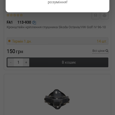
розуміння!
FA1
113-930
Кронштейн кріплення глушника Skoda Octavia/VW Golf IV 96-10
Термін 1 дн.
14 шт.
150
грн
Всі ціни
-
+
В кошик