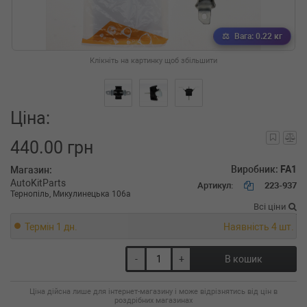
Вага: 0.22 кг
Клікніть на картинку щоб збільшити
Ціна:
440.00 грн
Виробник:
FA1
Магазин:
AutoKitParts
Артикул:
223-937
Тернопіль, Микулинецька 106а
Всі ціни
Термін 1 дн.
Наявність 4 шт.
-
+
В кошик
Ціна дійсна лише для інтернет-магазину і може відрізнятись від цін в
роздрібних магазинах