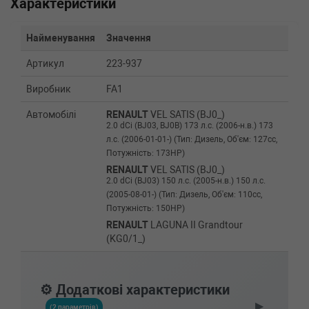
Характеристики
Найменування
Значення
Артикул
223-937
Виробник
FA1
Автомобілі
RENAULT
VEL SATIS (BJ0_)
2.0 dCi (BJ03, BJ0B) 173 л.с. (2006-н.в.) 173
л.с. (2006-01-01-) (Тип: Дизель, Об'єм: 127cc,
Потужність: 173HP)
RENAULT
VEL SATIS (BJ0_)
2.0 dCi (BJ03) 150 л.с. (2005-н.в.) 150 л.с.
(2005-08-01-) (Тип: Дизель, Об'єм: 110cc,
Потужність: 150HP)
RENAULT
LAGUNA II Grandtour
(KG0/1_)
2.0 dCi (KG1T) 150 л.с. (2005-н.в.) 150 л.с.
(2005-08-01-) (Тип: Дизель, Об'єм: 110cc,
Потужність: 150HP)
⚙️ Додаткові характеристики
RENAULT
LAGUNA II Grandtour
▶
(KG0/1_)
(2 параметрів)