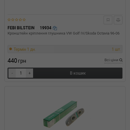
FEBI BILSTEIN
19934
Кронштейн кріплення глушника VW Golf IV/Skoda Octavia 96-06
Термін 1 дн.
1 шт.
440
грн
Всі ціни
-
+
В кошик