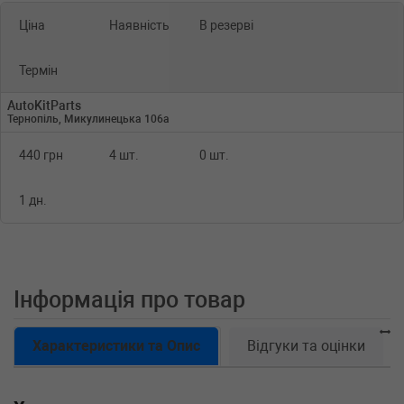
Ціна
Наявність
В резерві
Термін
AutoKitParts
Тернопіль, Микулинецька 106а
440 грн
4 шт.
0 шт.
1 дн.
Інформація про товар
Характеристики та Опис
Відгуки та оцінки