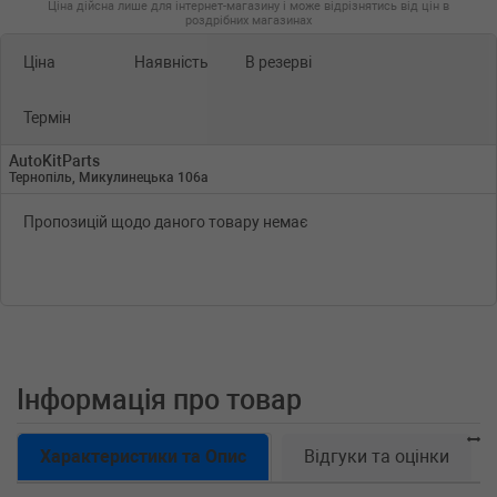
Ціна дійсна лише для інтернет-магазину і може відрізнятись від цін в
роздрібних магазинах
Ціна
Наявність
В резерві
Термін
AutoKitParts
Тернопіль, Микулинецька 106а
Пропозицій щодо даного товару немає
Інформація про товар
Характеристики та Опис
Відгуки та оцінки