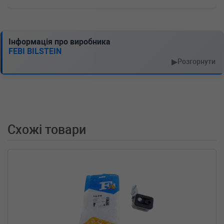
(2007-01-01-) (Тип: Дизель, Об'єм: 76cc,
Потужність: 103HP)
RENAULT
MEGANE II (BM0/1_, CM0/1_)
1.5 dCi 103 л.с. (2007-н.в.) 103 л.с. (2007-01-
Інформація про виробника
01-) (Тип: Дизель, Об'єм: 76cc, Потужність:
FEBI BILSTEIN
103HP)
▶
Розгорнути
RENAULT
MEGANE CC (EZ0/1_)
1.9 dCi (EZ0J, EZ1S) 131 л.с. (2010-н.в.) 131
л.с. (2010-06-01-) (Тип: Дизель, Об'єм: 96cc,
Потужність: 131HP)
RENAULT
GRAND SCÉNIC IV (R9_)
1.6 dCi 160 160 л.с. (2016-н.в.) 160 л.с. (2016-
Схожі товари
09-01-) (Тип: , Об'єм: 118cc, Потужність:
160HP)
RENAULT
GRAND SCÉNIC III (JZ0/1_)
1.9 dCi 131 л.с. (2009-н.в.) 131 л.с. (2009-02-
01-) (Тип: Дизель, Об'єм: 96cc, Потужність:
131HP)
RENAULT
GRAND SCÉNIC III (JZ0/1_)
1.5 dCi 95 л.с. (2010-н.в.) 95 л.с. (2010-11-01-)
(Тип: Дизель, Об'єм: 70cc, Потужність: 95HP)
RENAULT
GRAND SCENIC II (JM0/1_)