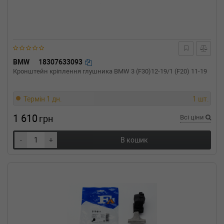
BMW
18307633093
Кронштейн кріплення глушника BMW 3 (F30)12-19/1 (F20) 11-19
Термін 1 дн.
1 шт.
1 610
грн
Всі ціни
-
+
В кошик