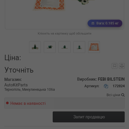
Вага: 0.185 кг
Клікніть на картинку щоб збільшити
Ціна:
Уточніть
Виробник:
FEBI BILSTEIN
Магазин:
AutoKitParts
Артикул:
172824
Тернопіль, Микулинецька 106а
Всі ціни
Немає в наявності
Запит продавцю