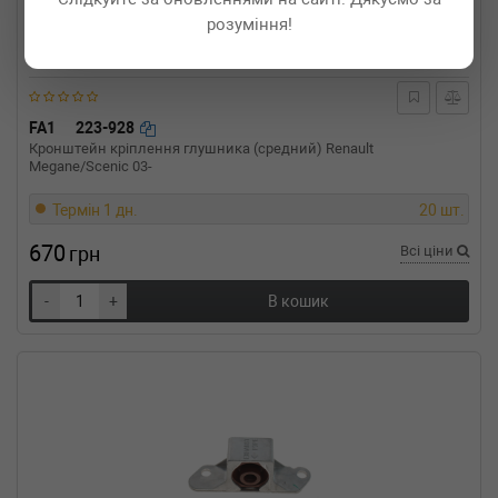
розуміння!
FA1
223-928
Кронштейн кріплення глушника (средний) Renault
Megane/Scenic 03-
Термін 1 дн.
20 шт.
670
грн
Всі ціни
-
+
В кошик