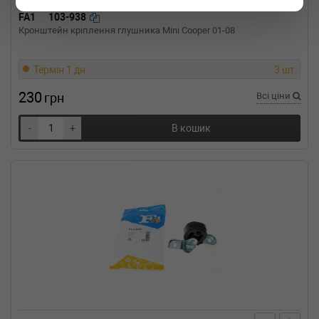
FA1
103-938
Кронштейн кріплення глушника Mini Cooper 01-08
Термін 1 дн.
3 шт.
230
грн
Всі ціни
-
+
В кошик