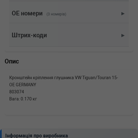
1.4 TSI 4motion 150 л.с. (2016-2018) 150 л.с.
(2016-05-01-2018-07-01) (Тип: , Об'єм: 110cc,
OE номери
▶
(3 номерів)
Потужність: 150HP)
VW
TIGUAN (AD1, BT1)
1.4 TSI 150 л.с. (2016-2018) 150 л.с. (2016-01-
Штрих-коди
▶
01-2018-07-01) (Тип: , Об'єм: 110cc,
Потужність: 150HP)
VW
TIGUAN (AD1, BT1)
1.4 TSI 125 л.с. (2016-2018) 125 л.с. (2016-01-
Опис
01-2018-07-01) (Тип: , Об'єм: 92cc,
Потужність: 125HP)
Кронштейн кріплення глушника VW Tiguan/Touran 15-
OE GERMANY
803074
Вага: 0.170 кг
Інформація про виробника