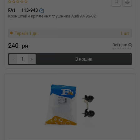
FA1
113-943
Кронштейн кріплення глушника Audi A4 95-02
Термін 1 дн.
1 шт.
240
грн
Всі ціни
-
+
В кошик