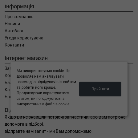
Інформація
Про компанію
Новини
Автоблог
Угода користувача
Контакти
Інтернет магазин
Замовлення
Ми використовуємо cookie. Це
Кошик
дозволяє нам аналізувати
взаємодію відвідувачів із сайтом
Баланс
та робити його краще.
Прийняти
Каталог товарів
Продовжуючи користуватися
Бренди
сайтом, ви погоджуєтесь із
використанням файлів cookie.
Відправити запит
Якщо Ви не знайшли потрібні запчастини, або Вам потрібна
допомога в підборі,
відправте нам запит - ми Вам допоможемо