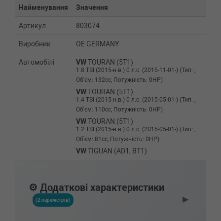
Найменування
Значення
Артикул
803074
Виробник
OE GERMANY
Автомобілі
VW
TOURAN (5T1)
1.8 TSI (2015-н.в.) 0 л.с. (2015-11-01-) (Тип: ,
Об'єм: 132cc, Потужність: 0HP)
VW
TOURAN (5T1)
1.4 TSI (2015-н.в.) 0 л.с. (2015-05-01-) (Тип: ,
Об'єм: 110cc, Потужність: 0HP)
VW
TOURAN (5T1)
1.2 TSI (2015-н.в.) 0 л.с. (2015-05-01-) (Тип: ,
Об'єм: 81cc, Потужність: 0HP)
VW
TIGUAN (AD1, BT1)
2.0 TSI 4motion 220 л.с. (2016-н.в.) 220 л.с.
(2016-06-01-) (Тип: , Об'єм: 162cc, Потужність:
220HP)
⚙️ Додаткові характеристики
VW
TIGUAN (AD1, BT1)
▶
2.0 TSI 4motion (2016-н.в.) 0 л.с. (2016-02-01-)
(2 параметрів)
(Тип: , Об'єм: 132cc, Потужність: 0HP)
VW
TIGUAN (AD1, BT1)