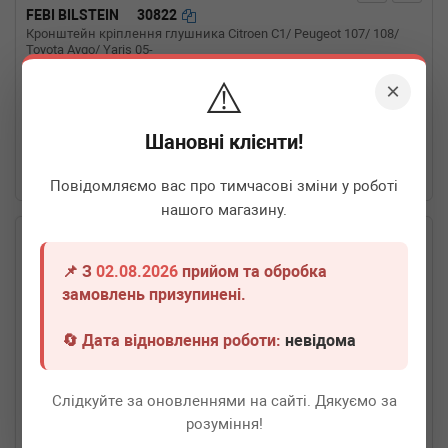
FEBI BILSTEIN
30822
Кронштейн кріплення глушника Citroen C1/ Peugeot 107/ 108/
Toyota Aygo/ Yaris 05-
⚠️
×
Термін 1 дн.
2 шт.
160
грн
Всі ціни
Шановні клієнти!
-
+
В кошик
Повідомляємо вас про тимчасові зміни у роботі
нашого магазину.
📌 З
02.08.2026
прийом та обробка
замовлень призупинені.
🔄 Дата відновлення роботи:
невідома
Слідкуйте за оновленнями на сайті. Дякуємо за
розуміння!