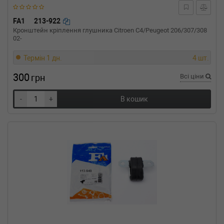
FA1
213-922
Кронштейн кріплення глушника Citroen C4/Peugeot 206/307/308
02-
Термін 1 дн.
4 шт.
300
грн
Всі ціни
-
+
В кошик