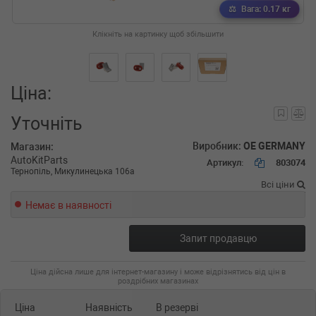
Вага: 0.17 кг
Клікніть на картинку щоб збільшити
Ціна:
Уточніть
Виробник:
OE GERMANY
Магазин:
AutoKitParts
Артикул:
803074
Тернопіль, Микулинецька 106а
Всі ціни
Немає в наявності
Запит продавцю
Ціна дійсна лише для інтернет-магазину і може відрізнятись від цін в
роздрібних магазинах
Ціна
Наявність
В резерві