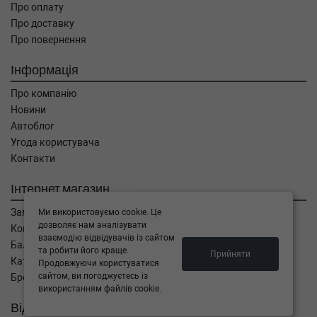
Про оплату
01-) (Тип: Бензиновый двигатель, Об'єм:
Про доставку
100cc, Потужність: 136HP)
Про повернення
BMW
3 Touring (E91)
320 d xDrive 200 л.с. (2010-2012) 200 л.с.
(2010-03-01-2012-05-01) (Тип: , Об'єм: 147cc,
Інформація
Потужність: 200HP)
Про компанію
BMW
3 Touring (E91)
320 d xDrive 197 л.с. (2008-2010) 197 л.с.
Новини
(2008-02-01-2010-02-01) (Тип: , Об'єм: 145cc,
Автоблог
Потужність: 197HP)
Угода користувача
BMW
3 Touring (E91)
Контакти
320 d 200 л.с. (2010-2012) 200 л.с. (2010-03-
01-2012-05-01) (Тип: , Об'єм: 147cc,
Інтернет магазин
Потужність: 200HP)
BMW
3 Touring (E91)
Замовлення
Ми використовуємо cookie. Це
320 d 197 л.с. (2007-2010) 197 л.с. (2007-02-
дозволяє нам аналізувати
Кошик
01-2010-02-01) (Тип: , Об'єм: 145cc,
взаємодію відвідувачів із сайтом
Баланс
Потужність: 197HP)
та робити його краще.
Прийняти
Каталог товарів
Продовжуючи користуватися
BMW
3 купе (E92)
сайтом, ви погоджуєтесь із
Бренди
320 d xDrive 200 л.с. (2010-2013) 200 л.с.
використанням файлів cookie.
(2010-03-01-2013-06-01) (Тип: , Об'єм: 147cc,
Відправити запит
Потужність: 200HP)