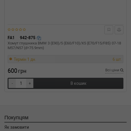
01-) (Тип: Бензиновый двигатель, Об'єм:
135cc, Потужність: 184HP)
BMW
4 кабрио (F33, F83)
420 i 184 л.с. (2014-н.в.) 184 л.с. (2014-07-
01-) (Тип: Бензиновый двигатель, Об'єм:
135cc, Потужність: 184HP)
BMW
4 Gran Coupe (F36)
FA1
942-875
428 i 245 л.с. (2014-н.в.) 245 л.с. (2014-03-
Хомут глушника BMW 3 (E90)/5 (E60/F10)/X5 (E70/F15/F85) 07-18
01-) (Тип: Бензиновый двигатель, Об'єм:
M57/N57 (d=75.9mm)
180cc, Потужність: 245HP)
Термін 1 дн.
6 шт.
BMW
4 Gran Coupe (F36)
420 i 184 л.с. (2014-н.в.) 184 л.с. (2014-03-
600
грн
Всі ціни
01-) (Тип: Бензиновый двигатель, Об'єм:
135cc, Потужність: 184HP)
-
+
BMW
3 Touring (F31)
В кошик
328 i xDrive 245 л.с. (2012-н.в.) 245 л.с. (2012-
06-01-) (Тип: Бензиновый двигатель, Об'єм:
180cc, Потужність: 245HP)
BMW
3 Touring (F31)
318 i (2015-н.в.) 0 л.с. (2015-07-01-) (Тип: ,
Покупцям
Об'єм: 100cc, Потужність: 0HP)
BMW
3 Touring (F31)
Як замовити
316 i 136 л.с. (2013-н.в.) 136 л.с. (2013-03-