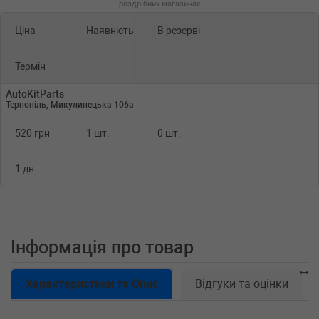
роздрібних магазинах
Ціна
Наявність
В резерві
Термін
AutoKitParts
Тернопіль, Микулинецька 106а
520 грн
1 шт.
0 шт.
1 дн.
Інформація про товар
Характеристики та Опис
Відгуки та оцінки