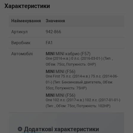
Характеристики
Найменування
Значення
Артикул
942-866
Виробник
FA1
Автомобілі
MINI
MINI кабрио (F57)
One (2016-н.в.) 0 л.с. (2016-03-01-) (Тип: ,
Об'єм: 75cc, Потужність: 0HP)
MINI
MINI (F56)
One First 75 л.с. (2014-н.в.) 75 л.с. (2014-06-
01-) (Тип: Бензиновый двигатель, Об'єм:
55cc, Потужність: 75HP)
MINI
MINI (F56)
One 102 л.с. (2017-н.в.) 102 л.с. (2017-01-01-)
(Тип: , Об'єм: 75cc, Потужність: 102HP)
MINI
MINI (F56)
One 102 л.с. (2014-н.в.) 102 л.с. (2014-03-01-)
(Тип: Бензиновый двигатель, Об'єм: 75cc,
⚙️ Додаткові характеристики
Потужність: 102HP)