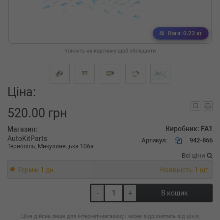
Вага: 0.23 кг
Клікніть на картинку щоб збільшити
Ціна:
520.00 грн
Виробник:
FA1
Магазин:
AutoKitParts
Артикул:
942-866
Тернопіль, Микулинецька 106а
Всі ціни
Термін 1 дн.
Наявність 1 шт.
-
+
В кошик
Ціна дійсна лише для інтернет-магазину і може відрізнятись від цін в