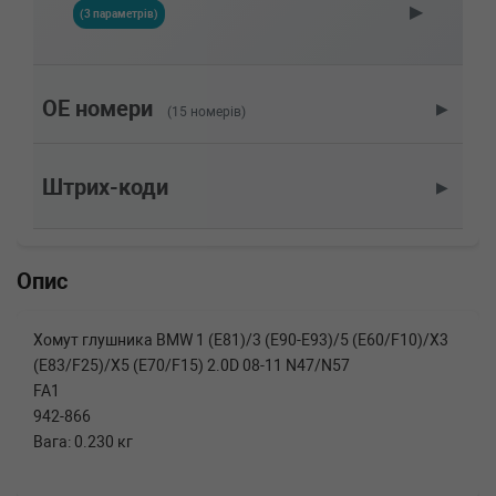
▶
MINI
MINI (F55)
(3 параметрів)
One 102 л.с. (2014-н.в.) 102 л.с. (2014-11-01-)
(Тип: Бензиновый двигатель, Об'єм: 75cc,
Потужність: 102HP)
MINI
MINI COUNTRYMAN (F60)
OE номери
▶
(15 номерів)
One 102 л.с. (2017-н.в.) 102 л.с. (2017-07-01-)
(Тип: , Об'єм: 75cc, Потужність: 102HP)
MINI
MINI CLUBMAN (F54)
Штрих-коди
▶
One (2015-н.в.) 0 л.с. (2015-11-01-) (Тип: ,
Об'єм: 75cc, Потужність: 0HP)
MINI
MINI CLUBMAN (F54)
Cooper (2015-н.в.) 0 л.с. (2015-07-01-) (Тип: ,
Опис
Об'єм: 100cc, Потужність: 0HP)
MERCEDES-BENZ
S-CLASS (W221)
S 350 (221.056, 221.156) 272 л.с. (2005-н.в.)
Хомут глушника BMW 1 (E81)/3 (E90-E93)/5 (E60/F10)/X3
272 л.с. (2005-10-01-) (Тип: Бензиновый
(E83/F25)/X5 (E70/F15) 2.0D 08-11 N47/N57
двигатель, Об'єм: 200cc, Потужність: 272HP)
FA1
BMW
Z4 (E89)
sDrive 28 i 245 л.с. (2011-н.в.) 245 л.с. (2011-
942-866
09-01-) (Тип: Бензиновый двигатель, Об'єм:
Вага: 0.230 кг
180cc, Потужність: 245HP)
BMW
Z4 (E89)