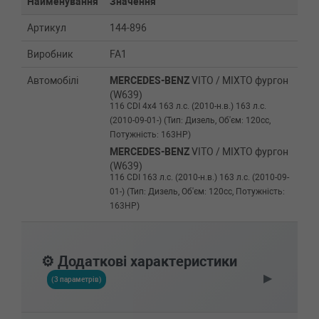
Найменування
Значення
Артикул
144-896
Виробник
FA1
Автомобілі
MERCEDES-BENZ
VITO / MIXTO фургон
(W639)
116 CDI 4x4 163 л.с. (2010-н.в.) 163 л.с.
(2010-09-01-) (Тип: Дизель, Об'єм: 120cc,
Потужність: 163HP)
MERCEDES-BENZ
VITO / MIXTO фургон
(W639)
116 CDI 163 л.с. (2010-н.в.) 163 л.с. (2010-09-
01-) (Тип: Дизель, Об'єм: 120cc, Потужність:
163HP)
MERCEDES-BENZ
VITO / MIXTO фургон
(W639)
115 CDI 150 л.с. (2003-н.в.) 150 л.с. (2003-09-
⚙️ Додаткові характеристики
01-) (Тип: Дизель, Об'єм: 110cc, Потужність:
▶
150HP)
(3 параметрів)
MERCEDES-BENZ
VITO / MIXTO фургон
(W639)