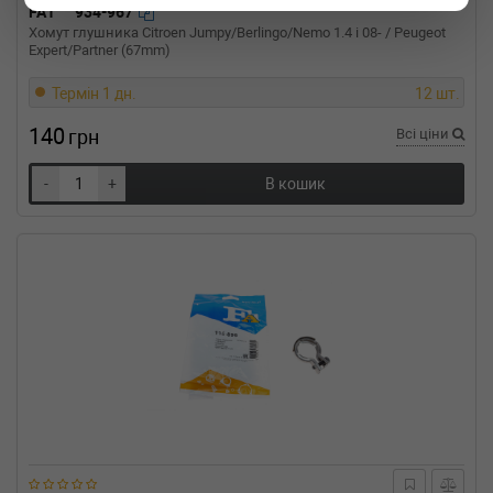
FA1
934-967
(Тип: , Об'єм: 100cc, Потужність: 0HP)
Хомут глушника Citroen Jumpy/Berlingo/Nemo 1.4 i 08- / Peugeot
MERCEDES-BENZ
VITO фургон (W447)
Expert/Partner (67mm)
114 CDI (447.601, 447.603, 447.605) 136 л.с.
(2014-н.в.) 136 л.с. (2014-10-01-) (Тип:
Термін 1 дн.
12 шт.
Дизель, Об'єм: 100cc, Потужність: 136HP)
140
MERCEDES-BENZ
VITO фургон (W447)
грн
Всі ціни
111 CDI (447.601, 447.603, 447.605) 114 л.с.
(2014-н.в.) 114 л.с. (2014-10-01-) (Тип:
-
+
В кошик
Дизель, Об'єм: 84cc, Потужність: 114HP)
MERCEDES-BENZ
VITO фургон (W447)
109 CDI (447.601, 447.603, 447.605) 88 л.с.
(2014-н.в.) 88 л.с. (2014-10-01-) (Тип: Дизель,
Об'єм: 65cc, Потужність: 88HP)
MERCEDES-BENZ
VITO Dualiner (W447)
119 BlueTEC 4x4 190 л.с. (2014-н.в.) 190 л.с.
(2014-12-01-) (Тип: Дизель, Об'єм: 140cc,
Потужність: 190HP)
MERCEDES-BENZ
VITO Dualiner (W447)
116 CDI (447.701, 447.703, 447.705) 163 л.с.
(2014-н.в.) 163 л.с. (2014-10-01-) (Тип:
Дизель, Об'єм: 120cc, Потужність: 163HP)
MERCEDES-BENZ
VITO Dualiner (W447)