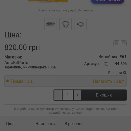
Вага: 0.24 кг
Клікніть на картинку щоб збільшити
Ціна:
820.00 грн
Виробник:
FA1
Магазин:
AutoKitParts
Артикул:
144-896
Тернопіль, Микулинецька 106а
Всі ціни
Термін 1 дн.
Наявність 13 шт.
-
+
В кошик
Ціна дійсна лише для інтернет-магазину і може відрізнятись від цін в
роздрібних магазинах
Ціна
Наявність
В резерві