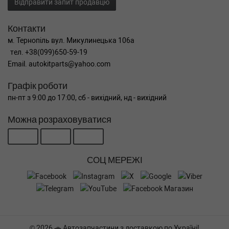
Відправити запит продавцю
190HP)
MERCEDES-BENZ
V-CLASS (W447)
Контакти
V 250 BlueTEC 4-matic 190 л.с. (2014-н.в.) 190
л.с. (2014-12-01-) (Тип: Дизель, Об'єм: 140cc,
м. Тернопіль вул. Микулинецька 106а
Потужність: 190HP)
тел. +38(099)650-59-19
MERCEDES-BENZ
V-CLASS (W447)
Email. autokitparts@yahoo.com
V 220 CDI / d 4-matic (2015-н.в.) 0 л.с. (2015-
04-01-) (Тип: , Об'єм: 120cc, Потужність: 0HP)
Графік роботи
MERCEDES-BENZ
V-CLASS (W447)
пн-пт з 9:00 до 17:00, сб - вихідний, нд - вихідний
V 220 CDI (447.815, 447.811, 447.813) 163 л.с.
(2014-н.в.) 163 л.с. (2014-03-01-) (Тип:
Можна розраховуватися
Дизель, Об'єм: 120cc, Потужність: 163HP)
MERCEDES-BENZ
V-CLASS (W447)
V 200 CDI / d 4-matic (2015-н.в.) 0 л.с. (2015-
04-01-) (Тип: , Об'єм: 100cc, Потужність: 0HP)
СОЦ МЕРЕЖІ
MERCEDES-BENZ
V-CLASS (W447)
V 200 CDI (447.815, 447.811, 447.813) 136 л.с.
(2014-н.в.) 136 л.с. (2014-03-01-) (Тип:
Дизель, Об'єм: 100cc, Потужність: 136HP)
MERCEDES-BENZ
SPRINTER 5-t Фургон
(906)
516 CDI (906.653, 906.655, 906.657) 163 л.с.
© 2026 🚗 Автозапчастини з доставкою по Україні!