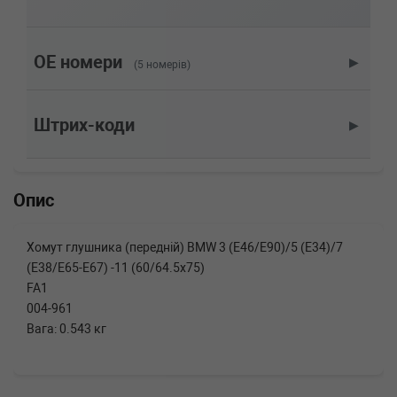
163HP)
MINI
MINI (F55)
Cooper SD 163 л.с. (2013-2017) 163 л.с.
(2013-09-01-2017-01-01) (Тип: , Об'єм: 120cc,
OE номери
▶
(5 номерів)
Потужність: 163HP)
MINI
MINI (F55)
Cooper S 163 л.с. (2013-н.в.) 163 л.с. (2013-
Штрих-коди
▶
09-01-) (Тип: , Об'єм: 120cc, Потужність:
163HP)
MERCEDES-BENZ
SL (R230)
500 388 л.с. (2006-2012) 388 л.с. (2006-03-01-
Опис
2012-01-01) (Тип: Бензиновый двигатель,
Об'єм: 285cc, Потужність: 388HP)
MERCEDES-BENZ
SL (R230)
Хомут глушника (передній) BMW 3 (E46/E90)/5 (E34)/7
500 (230.475) 306 л.с. (2001-2012) 306 л.с.
(E38/E65-E67) -11 (60/64.5x75)
(2001-10-01-2012-01-01) (Тип: Бензиновый
двигатель, Об'єм: 225cc, Потужність: 306HP)
FA1
MERCEDES-BENZ
SL (R230)
004-961
350 316 л.с. (2008-2012) 316 л.с. (2008-04-01-
Вага: 0.543 кг
2012-01-01) (Тип: Бензиновый двигатель,
Об'єм: 232cc, Потужність: 316HP)
MERCEDES-BENZ
SL (R230)
350 272 л.с. (2006-2012) 272 л.с. (2006-03-01-