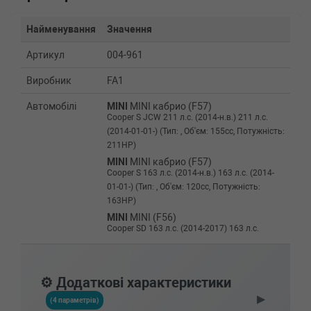
Найменування
Значення
Артикул
004-961
Виробник
FA1
Автомобілі
MINI
MINI кабрио (F57)
Cooper S JCW 211 л.с. (2014-н.в.) 211 л.с.
(2014-01-01-) (Тип: , Об'єм: 155cc, Потужність:
211HP)
MINI
MINI кабрио (F57)
Cooper S 163 л.с. (2014-н.в.) 163 л.с. (2014-
01-01-) (Тип: , Об'єм: 120cc, Потужність:
163HP)
MINI
MINI (F56)
Cooper SD 163 л.с. (2014-2017) 163 л.с.
(2014-06-01-2017-01-01) (Тип: , Об'єм: 120cc,
Потужність: 163HP)
MINI
MINI (F56)
⚙️ Додаткові характеристики
Cooper S 163 л.с. (2014-н.в.) 163 л.с. (2014-
▶
01-01-) (Тип: , Об'єм: 120cc, Потужність:
(4 параметрів)