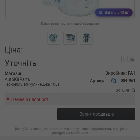
Вага: 0.543 кг
Клікніть на картинку щоб збільшити
Ціна:
Уточніть
Виробник:
FA1
Магазин:
AutoKitParts
Артикул:
004-961
Тернопіль, Микулинецька 106а
Всі ціни
Немає в наявності
Запит продавцю
Ціна дійсна лише для інтернет-магазину і може відрізнятись від цін в
роздрібних магазинах