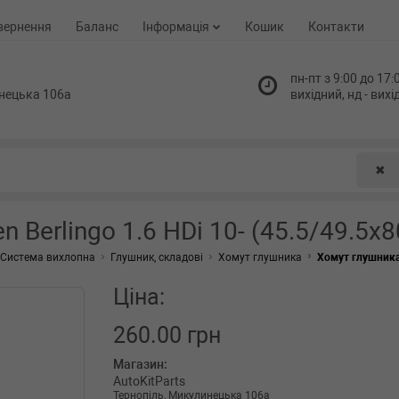
вернення
Баланс
Інформація
Кошик
Контакти
пн-пт з 9:00 до 17:0
нецька 106а
вихідний, нд - вих
✖
 Berlingo 1.6 HDi 10- (45.5/49.5x8
Система вихлопна
Глушник, складові
Хомут глушника
Хомут глушника (
Ціна:
260.00 грн
Магазин:
AutoKitParts
Тернопіль, Микулинецька 106а