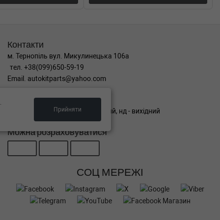
Контакти
м. Тернопіль вул. Микулинецька 106а
тел. +38(099)650-59-19
Email. autokitparts@yahoo.com
Графік роботи
.
Прийняти
пн-пт з 9:00 до 17:00, сб - вихідний, нд - вихідний
Можна розраховуватися
СОЦ МЕРЕЖІ