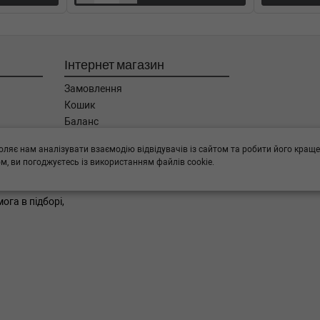
-01-) (Тип: Бензиновый двигатель,
Інтернет магазин
: Дизель, Об'єм: 62cc, Потужність:
Замовлення
Кошик
: Дизель, Об'єм: 50cc, Потужність:
Баланс
Каталог товарів
оляє нам аналізувати взаємодію відвідувачів із сайтом та робити його краще
Бренди
) (Тип: Дизель, Об'єм: 59cc,
, ви погоджуєтесь із використанням файлів cookie.
ога в підборі,
-01-) (Тип: Бензиновый двигатель,
) (Тип: Дизель, Об'єм: 42cc,
) (Тип: Дизель, Об'єм: 62cc,