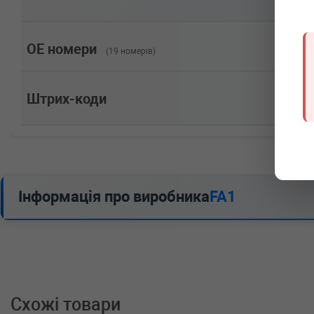
Потужність: 86HP)
RENAULT
SANDERO/STEPWAY I
1.4 75 л.с. (2009-н.в.) 75 л.с. (2009-02-01-) (Тип: Б
Потужність: 75HP)
OE номери
(19 номерів)
RENAULT
MODUS / GRAND MODUS (F/JP0_)
1.5 dCi (FP0G, JP0G) 68 л.с. (2004-н.в.) 68 л.с. (2004
Потужність: 68HP)
Штрих-коди
RENAULT
MODUS / GRAND MODUS (F/JP0_)
1.5 dCi (FP0F, JP0F) 86 л.с. (2004-н.в.) 86 л.с. (2004-
Потужність: 86HP)
RENAULT
MEGANE III купе (DZ0/1_)
1.6 16V (DZ0H) 101 л.с. (2008-н.в.) 101 л.с. (2008-1
двигатель, Об'єм: 74cc, Потужність: 101HP)
RENAULT
MEGANE II седан (LM0/1_)
Інформація про виробника
FA1
1.5 dCi 86 л.с. (2005-н.в.) 86 л.с. (2005-05-01-) (Тип
86HP)
RENAULT
MEGANE II Grandtour (KM0/1_)
1.5 dCi 86 л.с. (2005-н.в.) 86 л.с. (2005-05-01-) (Тип
86HP)
RENAULT
MEGANE II (BM0/1_, CM0/1_)
1.5 dCi 86 л.с. (2005-н.в.) 86 л.с. (2005-05-01-) (Тип
86HP)
Схожі товари
RENAULT
MEGANE II (BM0/1_, CM0/1_)