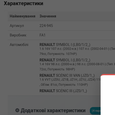
Характеристики
Найменування
Значення
Артикул
224-945
Виробник
FA1
Автомобілі
RENAULT
SYMBOL I (LB0/1/2_)
1.6 16V 107 л.с. (2002-н.в.) 107 л.с. (2002-04-01-) 
79cc, Потужність: 107HP)
RENAULT
SYMBOL I (LB0/1/2_)
1.4 16V 98 л.с. (2000-н.в.) 98 л.с. (2000-08-01-) (Ти
72cc, Потужність: 98HP)
RENAULT
SCÉNIC III VAN (JZ0/1_)
1.6 VVT (JZ0U, JZ1B, JZ1H, JZ1U, JZ24) 110 л.с. (2013-
, Об'єм: 81cc, Потужність: 110HP)
RENAULT
SCÉNIC III (JZ0/1_)
1.6 16V Bifuel 110 л.с. (2009-н.в.) 110 л.с. (2009-02-01
Потужність: 110HP)
RENAULT
SCENIC II (JM0/1_)
⚙️ Додаткові характеристики
1.5 dCi (JM1F) 86 л.с. (2005-н.в.) 86 л.с. (2005-05-01-
(4 параметрів)