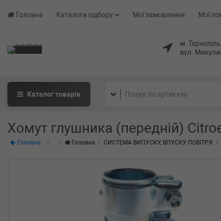
Головна
Каталоги підбору
Мої замовлення
Мої по
м. Тернопіль
вул. Микули
Каталог
товарів
Хомут глушника (передній) Citroen
Головна
Головна
СИСТЕМА ВИПУСКУ, ВПУСКУ ПОВІТРЯ