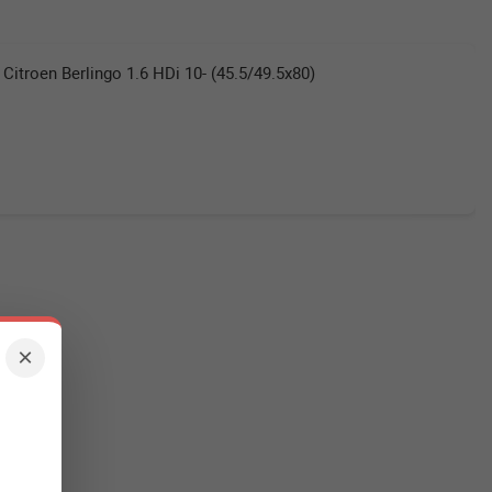
itroen Berlingo 1.6 HDi 10- (45.5/49.5x80)
×