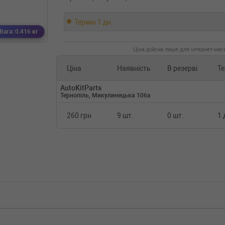
Термін 1 дн.
Вага: 0.416 кг
Ціна дійсна лише для інтернет-мага
Ціна
Наявність
В резерві
Те
AutoKitParts
Тернопіль, Микулинецька 106а
260 грн
9 шт.
0 шт.
1 