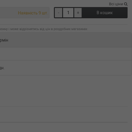
Всі ціни
-
+
В кошик
Наявність 9 шт.
зину і може відрізнятись від цін в роздрібних магазинах
рмін
дн.