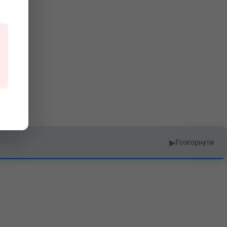
▶
Розгорнути