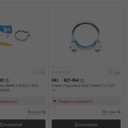
893
FA1
921-964
ка BMW 3 (E90)/7 (F01-
Хомут глушника Ford Transit 2.2 TDCi
54/N55
11-
наявності
Немає в наявності
Всі ціни
Всі ціни
Докладніше
Докладніше