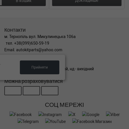
Докладніше
В кошик
Контакти
м. Тернопіль вул. Микулинецька 106а
тел. +38(099)650-59-19
Email. autokitparts@yahoo.com
Графік роботи
.
Прийняти
пн-пт з 9:00 до 17:00, сб - вихідний, нд - вихідний
Можна розраховуватися
СОЦ МЕРЕЖІ