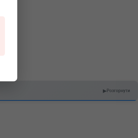
▶
Розгорнути