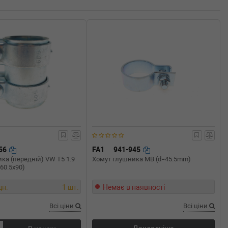
956
FA1
941-945
ка (передній) VW T5 1.9
Хомут глушника MB (d=45.5mm)
/60.5x90)
дн.
1 шт.
Немає в наявності
Всі ціни
Всі ціни