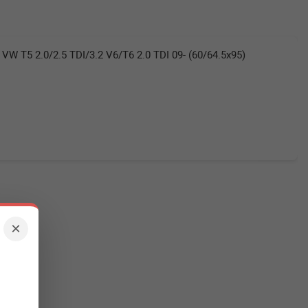
W T5 2.0/2.5 TDI/3.2 V6/T6 2.0 TDI 09- (60/64.5x95)
×