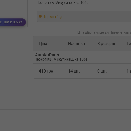
Тернопіль, Микулинецька 106а
Термін 1 дн.
Вага: 0.6 кг
Ціна дійсна лише для інтернет-мага
Ціна
Наявність
В резерві
Те
AutoKitParts
Тернопіль, Микулинецька 106а
410 грн
14 шт.
0 шт.
1 