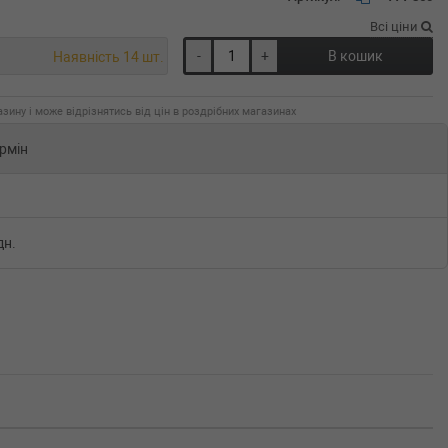
Всі ціни
-
+
В кошик
Наявність 14 шт.
зину і може відрізнятись від цін в роздрібних магазинах
рмін
дн.