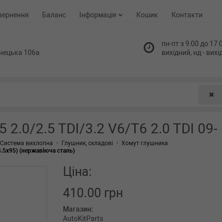
вернення
Баланс
Інформація
Кошик
Контакти
пн-пт з 9:00 до 17:0
нецька 106а
вихідний, нд - вих
✖
2.0/2.5 TDI/3.2 V6/T6 2.0 TDI 09-
Система вихлопна
Глушник, складові
Хомут глушника
4.5x95) (нержавіюча сталь)
Ціна:
410.00 грн
Магазин:
AutoKitParts