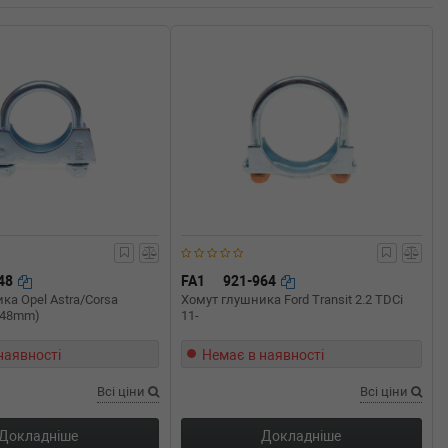
948
FA1
921-964
ка Opel Astra/Corsa
Хомут глушника Ford Transit 2.2 TDCi
 (48mm)
11-
наявності
Немає в наявності
Всі ціни
Всі ціни
Докладніше
Докладніше