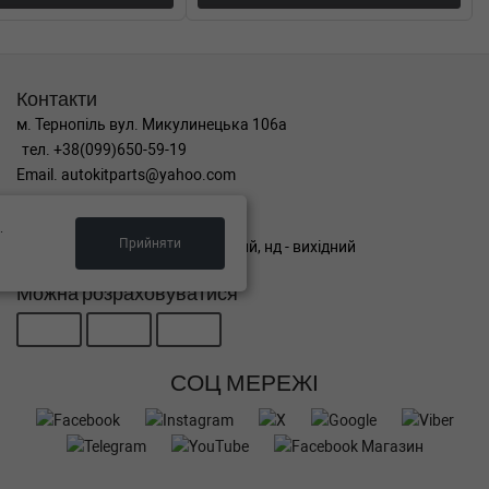
Контакти
м. Тернопіль вул. Микулинецька 106а
тел. +38(099)650-59-19
Email. autokitparts@yahoo.com
Графік роботи
.
Прийняти
пн-пт з 9:00 до 17:00, сб - вихідний, нд - вихідний
Можна розраховуватися
СОЦ МЕРЕЖІ