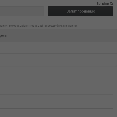
Всі ціни
Запит продавцю
зину і може відрізнятись від цін в роздрібних магазинах
рмін