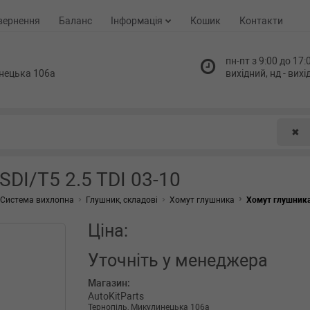
вернення
Баланс
Інформація
Кошик
Контакти
пн-пт з 9:00 до 17:0
нецька 106а
вихідний, нд - вих
✖
SDI/T5 2.5 TDI 03-10
Система вихлопна
Глушник, складові
Хомут глушника
Хомут глушника 
Ціна:
Уточніть
у менеджера
Магазин:
AutoKitParts
Тернопіль, Микулинецька 106а