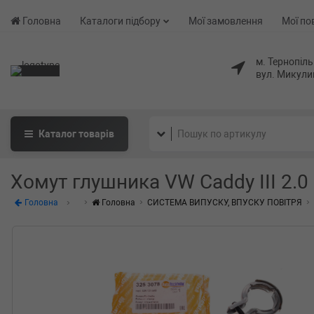
Головна
Каталоги підбору
Мої замовлення
Мої по
м. Тернопіль
вул. Микули
Каталог
товарів
Хомут глушника VW Caddy III 2.0 
Головна
Головна
СИСТЕМА ВИПУСКУ, ВПУСКУ ПОВІТРЯ