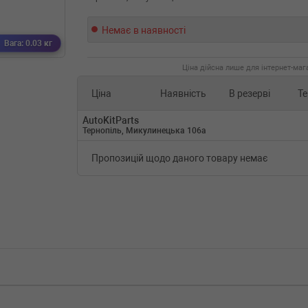
Немає в наявності
Вага: 0.03 кг
Ціна дійсна лише для інтернет-мага
Ціна
Наявність
В резерві
Те
AutoKitParts
Тернопіль, Микулинецька 106а
Пропозицій щодо даного товару немає