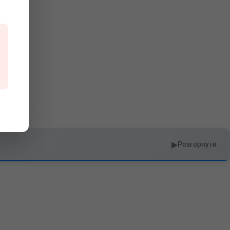
▶
Розгорнути