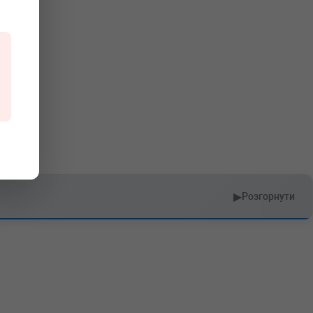
▶
Розгорнути