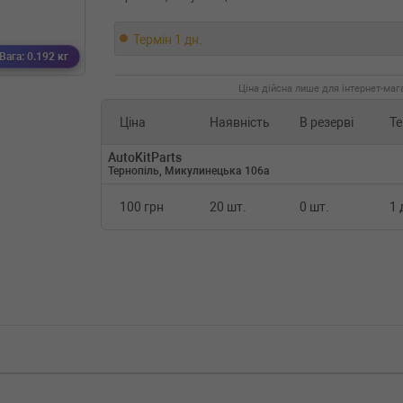
Термін 1 дн.
Вага: 0.192 кг
Ціна дійсна лише для інтернет-мага
Ціна
Наявність
В резерві
Те
AutoKitParts
Тернопіль, Микулинецька 106а
100 грн
20 шт.
0 шт.
1 