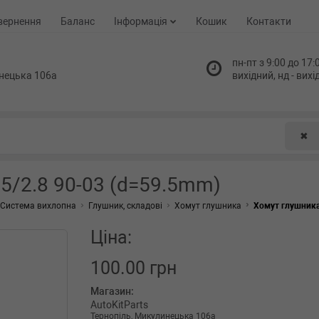
вернення
Баланс
Інформація
Кошик
Контакти
пн-пт з 9:00 до 17:0
нецька 106а
вихідний, нд - вих
✖
.5/2.8 90-03 (d=59.5mm)
Система вихлопна
Глушник, складові
Хомут глушника
Хомут глушника 
Ціна:
100.00 грн
Магазин:
AutoKitParts
Тернопіль, Микулинецька 106а