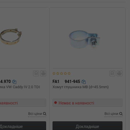
84.970
FA1
941-945
ка VW Caddy IV 2.0 TDI
Хомут глушника MB (d=45.5mm)
наявності
Немає в наявності
Всі ціни
Всі ціни
Докладніше
Докладніше