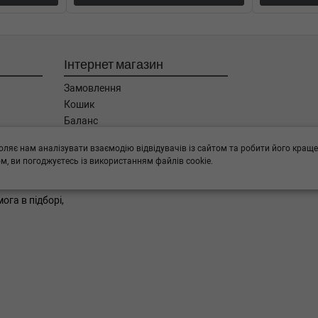
0-03-01) (Тип: Дизель, Об'єм:
Інтернет магазин
0-04-01) (Тип: Дизель, Об'єм:
Замовлення
Кошик
-2010-03-01) (Тип: Бензиновый
Баланс
Каталог товарів
оляє нам аналізувати взаємодію відвідувачів із сайтом та робити його краще
Бренди
п: Дизель, Об'єм: 135cc,
, ви погоджуєтесь із використанням файлів cookie.
ога в підборі,
997-05-01) (Тип: Бензиновый
997-05-01) (Тип: Бензиновый
993-09-01) (Тип: Бензиновый