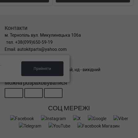
Контакти
м. Тернопіль вул. Микулинецька 106а
тел. +38(099)650-59-19
Email. autokitparts@yahoo.com
Графік роботи
.
Прийняти
пн-пт з 9:00 до 17:00, сб - вихідний, нд - вихідний
Можна розраховуватися
СОЦ МЕРЕЖІ