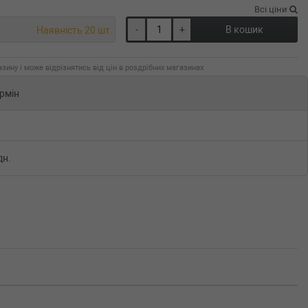
Всі ціни
-
+
В кошик
Наявність 20 шт.
зину і може відрізнятись від цін в роздрібних магазинах
рмін
дн.