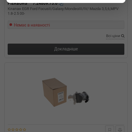
PIERBURG
7.24809.73.0
(2000-10-01-2002-10-01) (Тип: Дизель, Об'єм:
Клапан EGR Ford FocusII/Galaxy/MondeoIII/IV/ Mazda 3,5,6,MPV
95cc, Потужність: 130HP)
1.8-2.5 00-
RENAULT
AVANTIME (DE0_)
2.2 dCi (DE01) 150 л.с. (2002-2003) 150 л.с.
Немає в наявності
(2002-05-01-2003-05-01) (Тип: Дизель, Об'єм:
110cc, Потужність: 150HP)
Всі ціни
OPEL
VIVARO фургон (F7)
2.5 DTI 135 л.с. (2003-н.в.) 135 л.с. (2003-05-
Докладніше
01-) (Тип: Дизель, Об'єм: 99cc, Потужність:
135HP)
OPEL
VIVARO Combi (J7)
2.5 DTI 135 л.с. (2003-н.в.) 135 л.с. (2003-05-
01-) (Тип: Дизель, Об'єм: 99cc, Потужність:
135HP)
OPEL
VIVARO c бортовой платформой/
ходовая часть (E7)
2.5 DTi 135 л.с. (2006-н.в.) 135 л.с. (2006-08-
01-) (Тип: Дизель, Об'єм: 99cc, Потужність:
135HP)
OPEL
MOVANO фургон (F9)
2.5 DTI 115 л.с. (2001-н.в.) 115 л.с. (2001-10-
01-) (Тип: Дизель, Об'єм: 84cc, Потужність: