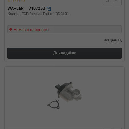
01-) (Тип: Дизель, Об'єм: 99cc, Потужність:
135HP)
WAHLER
710725D
NISSAN
PRIMASTAR фургон (X83)
Клапан EGR Renault Trafic 1.9DCI 01-
dCi 140 135 л.с. (2003-н.в.) 135 л.с. (2003-07-
01-) (Тип: Дизель, Об'єм: 99cc, Потужність:
135HP)
Немає в наявності
NISSAN
INTERSTAR фургон (X70)
Всі ціни
dCI 90 90 л.с. (2002-н.в.) 90 л.с. (2002-07-01-)
(Тип: Дизель, Об'єм: 66cc, Потужність: 90HP)
Докладніше
NISSAN
INTERSTAR фургон (X70)
dCi 120 115 л.с. (2002-н.в.) 115 л.с. (2002-07-
01-) (Тип: Дизель, Об'єм: 84cc, Потужність:
115HP)
NISSAN
INTERSTAR фургон (X70)
dCi 100 99 л.с. (2003-н.в.) 99 л.с. (2003-11-
01-) (Тип: Дизель, Об'єм: 73cc, Потужність:
99HP)
NISSAN
INTERSTAR фургон (X70)
dCi 100 101 л.с. (2006-н.в.) 101 л.с. (2006-04-
01-) (Тип: Дизель, Об'єм: 74cc, Потужність:
101HP)
NISSAN
INTERSTAR c бортовой
платформой/ходовая часть