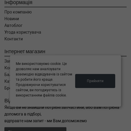
Інформація
Про компанію
Новини
Автоблог
Угода користувача
Контакти
Інтернет магазин
Замовлення
Ми використовуємо cookie. Це
Кошик
дозволяє нам аналізувати
взаємодію відвідувачів із сайтом
Баланс
та робити його краще.
Прийняти
Каталог товарів
Продовжуючи користуватися
Бренди
сайтом, ви погоджуєтесь із
використанням файлів cookie.
Відправити запит
Якщо Ви не знайшли потрібні запчастини, або Вам потрібна
допомога в підборі,
відправте нам запит - ми Вам допоможемо