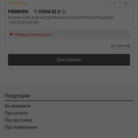
dCi 120 115 л.с. (2003-н.в.) 115 л.с. (2003-08-
01-) (Тип: Дизель, Об'єм: 84cc, Потужність:
PIERBURG
7.10334.02.0
115HP)
Клапан EGR Audi A3/Q3/Skoda Octavia/VW Golf/Passat B8
1.6D/2.0D/3.0 09-
NISSAN
INTERSTAR c бортовой
платформой/ходовая часть
Немає в наявності
dCi 100 99 л.с. (2004-н.в.) 99 л.с. (2004-02-
01-) (Тип: Дизель, Об'єм: 73cc, Потужність:
Всі ціни
99HP)
NISSAN
INTERSTAR автобус (X70)
Докладніше
dCI 90 90 л.с. (2002-н.в.) 90 л.с. (2002-07-01-)
(Тип: Дизель, Об'єм: 66cc, Потужність: 90HP)
NISSAN
INTERSTAR автобус (X70)
dCi 120 115 л.с. (2002-н.в.) 115 л.с. (2002-07-
01-) (Тип: Дизель, Об'єм: 84cc, Потужність:
115HP)
Покупцям
NISSAN
INTERSTAR автобус (X70)
dCi 100 99 л.с. (2003-н.в.) 99 л.с. (2003-11-
Як замовити
01-) (Тип: Дизель, Об'єм: 73cc, Потужність:
Про оплату
99HP)
Про доставку
Про повернення