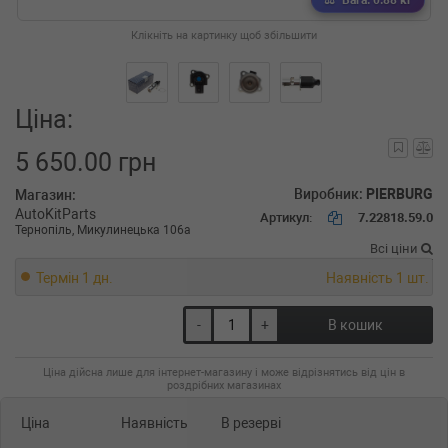
Вага: 0.88 кг
Клікніть на картинку щоб збільшити
Ціна:
5 650.00 грн
Виробник:
PIERBURG
Магазин:
AutoKitParts
Артикул:
7.22818.59.0
Тернопіль, Микулинецька 106а
Всі ціни
Термін 1 дн.
Наявність 1 шт.
-
+
В кошик
Ціна дійсна лише для інтернет-магазину і може відрізнятись від цін в
роздрібних магазинах
Ціна
Наявність
В резерві