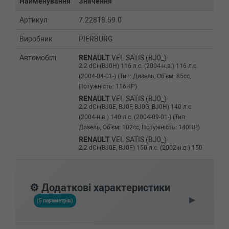
Найменування
Значення
Артикул
7.22818.59.0
Виробник
PIERBURG
Автомобілі
RENAULT
VEL SATIS (BJ0_)
2.2 dCi (BJ0H) 116 л.с. (2004-н.в.) 116 л.с.
(2004-04-01-) (Тип: Дизель, Об'єм: 85cc,
Потужність: 116HP)
RENAULT
VEL SATIS (BJ0_)
2.2 dCi (BJ0E, BJ0F, BJ0G, BJ0H) 140 л.с.
(2004-н.в.) 140 л.с. (2004-09-01-) (Тип:
Дизель, Об'єм: 102cc, Потужність: 140HP)
RENAULT
VEL SATIS (BJ0_)
2.2 dCi (BJ0E, BJ0F) 150 л.с. (2002-н.в.) 150
л.с. (2002-06-01-) (Тип: Дизель, Об'єм: 110cc,
Потужність: 150HP)
RENAULT
VEL SATIS (BJ0_)
⚙️ Додаткові характеристики
2.2 dCi 113 л.с. (2004-н.в.) 113 л.с. (2004-12-
▶
01-) (Тип: Дизель, Об'єм: 83cc, Потужність:
(5 параметрів)
113HP)
RENAULT
TRAFIC II Van (FL)