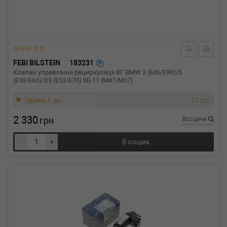
Потужність: 84HP)
FIAT
DUCATO c бортовой платформой/
ходовая часть (230)
2.0 JTD 84 л.с. (2001-2002) 84 л.с. (2001-07-
01-2002-04-01) (Тип: Дизель, Об'єм: 62cc,
Потужність: 84HP)
FEBI BILSTEIN
183231
FIAT
DUCATO автобус (244, Z_)
Клапан управління рециркуляції ВГ BMW 3 (E46/E90)/5
2.0 JTD 84 л.с. (2002-н.в.) 84 л.с. (2002-04-
(E39/E60)/X5 (E53/E70) 00-11 (M47/M57)
01-) (Тип: Дизель, Об'єм: 62cc, Потужність:
84HP)
Термін 1 дн.
11 шт.
FIAT
DUCATO автобус (230)
2.0 JTD 84 л.с. (2001-2002) 84 л.с. (2001-10-
2 330
грн
Всі ціни
01-2002-04-01) (Тип: Дизель, Об'єм: 62cc,
Потужність: 84HP)
-
+
В кошик
CITROEN
XSARA (N1)
2.0 HDi 90 90 л.с. (1999-2005) 90 л.с. (1999-
02-01-2005-03-01) (Тип: Дизель, Об'єм: 66cc,
Потужність: 90HP)
CITROEN
XSARA (N1)
2.0 HDi 109 109 л.с. (2001-2005) 109 л.с.
(2001-05-01-2005-03-01) (Тип: Дизель, Об'єм:
80cc, Потужність: 109HP)