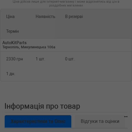
Ціна дійсна лише для інтернет-магазину і може відрізнятись від цін в
роздрібних магазинах
Ціна
Наявність
В резерві
Термін
AutoKitParts
Тернопіль, Микулинецька 106а
2330 грн
1 шт.
0 шт.
1 дн.
Інформація про товар
Характеристики та Опис
Відгуки та оцінки