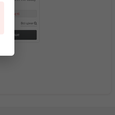
в наявності
Всі ціни
Докладніше
ання