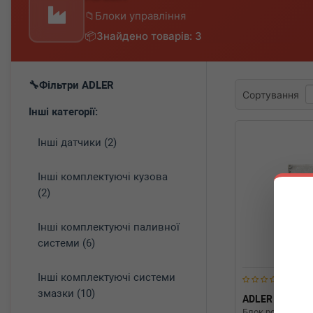
Блоки управління
Знайдено товарів: 3
Фільтри ADLER
Сортування
Інші категорії:
Інші датчики (2)
Інші комплектуючі кузова
(2)
Інші комплектуючі паливної
системи (6)
Інші комплектуючі системи
змазки (10)
ADLER
4G09
Блок розпалу к