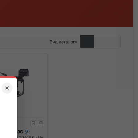
Вид каталогу
×
AM927769G
ричний АКПП VW Caddy