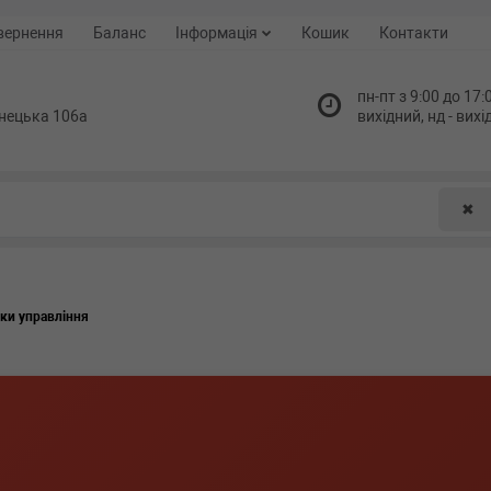
вернення
Баланс
Інформація
Кошик
Контакти
пн-пт з 9:00 до 17:0
нецька 106а
вихідний, нд - вих
✖
ки управління