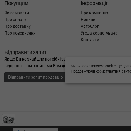
Покупцям
Інформація
Як замовити
Про компанію
Про оплату
Новини
Про доставку
Автоблог
Про повернення
Угода користувача
Контакти
Відправити запит
Якщо Ви не знайшли потрібні запчастини, або Вам потрібна допом
відправте нам запит - ми Вам допоможемо
Ми використовуємо cookie. Це дозв
Продовжуючи користуватися сайтом
Відправити запит продавцю