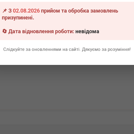
1.2-1.8TFSI 12- DQ200
10-20
📌 З
02.08.2026
прийом та обробка замовлень
явності
Немає в наявності
Немає 
призупинені.
Всі ціни
Всі ціни
🔄 Дата відновлення роботи:
невідома
адніше
Докладніше
Слідкуйте за оновленнями на сайті. Дякуємо за розуміння!
Перша
1
Ост