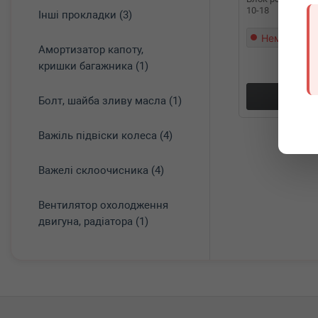
10-18
Інші прокладки (3)
Немає в на
Амортизатор капоту,
кришки багажника (1)
Докл
Болт, шайба зливу масла (1)
Важіль підвіски колеса (4)
Важелі склоочисника (4)
Вентилятор охолодження
двигуна, радіатора (1)