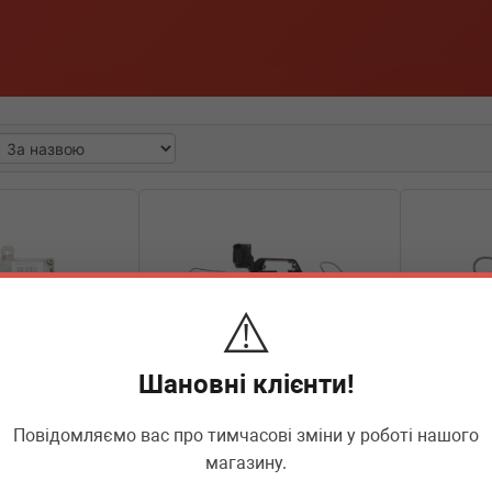
⚠️
Шановні клієнти!
Повідомляємо вас про тимчасові зміни у роботі нашого
магазину.
07397P
ADLER
0AM927769D
ADLER
0
сенона VW Touareg
Блок електричний АКПП Seat Leon
Блок елект