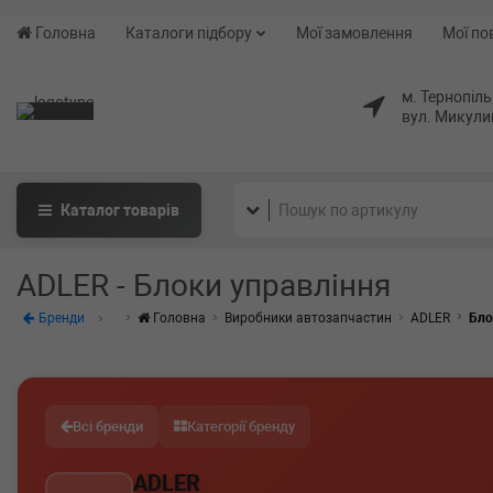
Головна
Каталоги підбору
Мої замовлення
Мої по
м. Тернопіль
вул. Микули
Каталог
товарів
ADLER - Блоки управління
Бренди
Головна
Виробники автозапчастин
ADLER
Бло
Всі бренди
Категорії бренду
ADLER