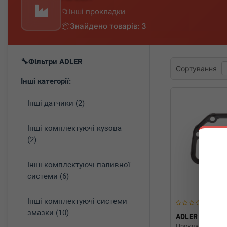
Інші прокладки
Знайдено товарів: 3
Фільтри ADLER
Сортування
Інші категорії:
Інші датчики (2)
Інші комплектуючі кузова
(2)
Інші комплектуючі паливної
системи (6)
Інші комплектуючі системи
змазки (10)
ADLER
02T3
Прокладка криш