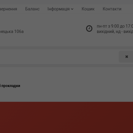
вернення
Баланс
Інформація
Кошик
Контакти
пн-пт з 9:00 до 17:0
нецька 106а
вихідний, нд - вих
✖
і прокладки