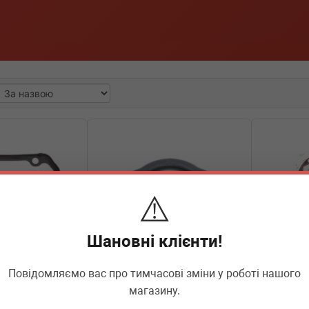
⚠️
Шановні клієнти!
Повідомляємо вас про тимчасові зміни у роботі нашого
магазину.
01215H
ADLER
11127552280
ADLER
2
ки КПП Audi
Прокладка фазорегулятора BMW
Прокладка 