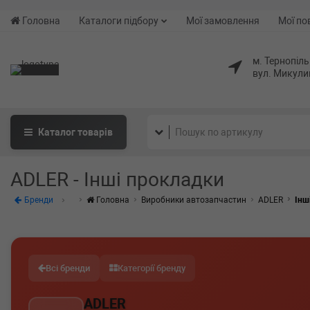
Головна
Каталоги підбору
Мої замовлення
Мої по
м. Тернопіль
вул. Микули
Каталог
товарів
ADLER - Інші прокладки
Бренди
Головна
Виробники автозапчастин
ADLER
Інш
Всі бренди
Категорії бренду
ADLER