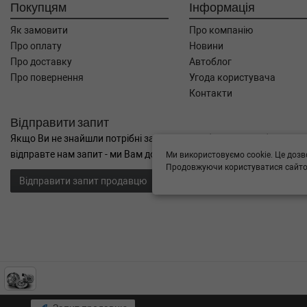
Покупцям
Інформація
Як замовити
Про компанію
Про оплату
Новини
Про доставку
Автоблог
Про повернення
Угода користувача
Контакти
Відправити запит
Якщо Ви не знайшли потрібні запчастини, або Вам потрібна допом
відправте нам запит - ми Вам допоможемо
Ми використовуємо cookie. Це дозв
Продовжуючи користуватися сайтом
Відправити запит продавцю