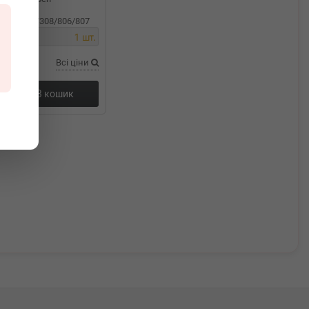
8/Peugeot
/301/306/308/806/807
1 дн.
1 шт.
Всі ціни
+
В кошик
ання