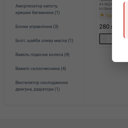
A1/A2/A3/Seat Co
Амортизатор капоту,
III/Skoda Fabia/
кришки багажника (1)
00-
Термін 1 дн
280
грн
Блоки управління (3)
-
+
Болт, шайба зливу масла (1)
Важіль підвіски колеса (4)
Важелі склоочисника (4)
Вентилятор охолодження
двигуна, радіатора (1)