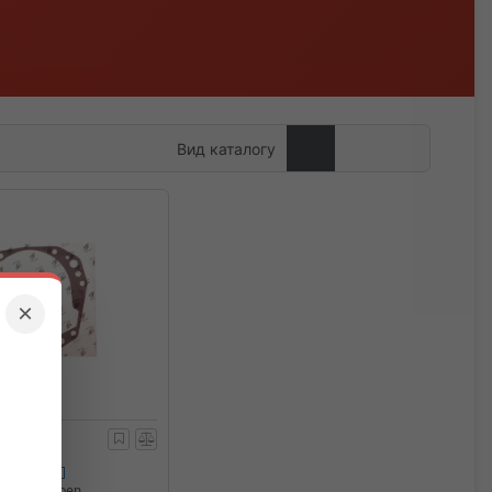
Вид каталогу
×
209.41
АКПП Citroen