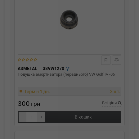
ASMETAL
38VW1270
Подушка амортизатора (переднього) VW Golf IV -06
Термін 1 дн.
3 шт.
300
грн
Всі ціни
-
+
В кошик