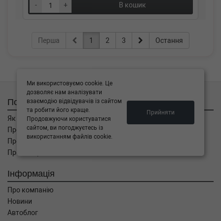
-
+
В кошик
Перша
1
2
3
Остання
Ми використовуємо cookie. Це
дозволяє нам аналізувати
Покупцям
взаємодію відвідувачів із сайтом
та робити його краще.
Прийняти
Як замовити
Продовжуючи користуватися
сайтом, ви погоджуєтесь із
Про оплату
використанням файлів cookie.
Про доставку
Про повернення
Інформація
Про компанію
Новини
Автоблог