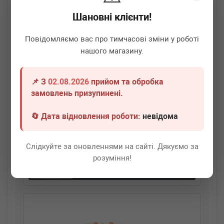
Шановні клієнти!
Повідомляємо вас про тимчасові зміни у роботі
нашого магазину.
📌 З
02.08.2026
прийом та обробка
ASMETAL
38MR0115
замовлень призупинені.
Сайлентблок ресори (задньої) MB Sprinter/VW LT -06
🔄 Дата відновлення роботи:
невідома
Термін 1 дн.
10 шт.
Слідкуйте за оновленнями на сайті. Дякуємо за
380
грн
Всі ціни
розуміння!
-
+
В кошик