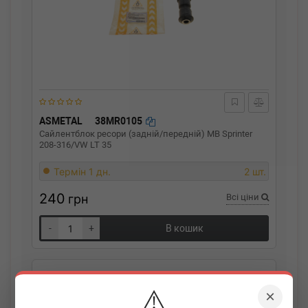
ASMETAL
38MR0105
Сайлентблок ресори (задній/передній) MB Sprinter
208-316/VW LT 35
Термін 1 дн.
2 шт.
240
грн
Всі ціни
-
+
В кошик
⚠️
×