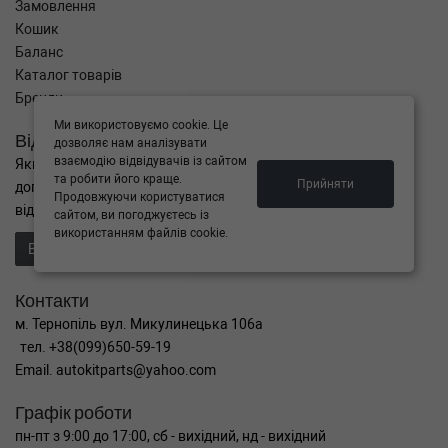
Замовлення
Кошик
Баланс
Каталог товарів
Бренди
Ми використовуємо cookie. Це
Відправити запит
дозволяє нам аналізувати
взаємодію відвідувачів із сайтом
Якщо Ви не знайшли потрібні запчастини, або Вам потрібна
та робити його краще.
Прийняти
допомога в підборі,
Продовжуючи користуватися
відправте нам запит - ми Вам допоможемо
сайтом, ви погоджуєтесь із
використанням файлів cookie.
Відправити запит продавцю
Контакти
м. Тернопіль вул. Микулинецька 106а
тел. +38(099)650-59-19
Email. autokitparts@yahoo.com
Графік роботи
пн-пт з 9:00 до 17:00, сб - вихідний, нд - вихідний