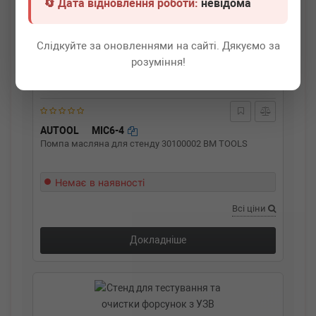
🔄 Дата відновлення роботи:
невідома
Слідкуйте за оновленнями на сайті. Дякуємо за
розуміння!
AUTOOL
MIC6-4
Помпа масляна для стенду 30100002 BM TOOLS
Немає в наявності
Всі ціни
Докладніше