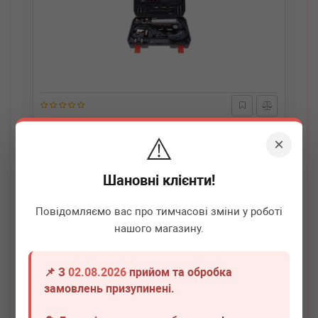
AUTOOL
C100
⚠️
Стенд для очищення паливної системи бензинових
×
авто C100
Термін 1 дн.
2 шт.
Шановні клієнти!
5 300
грн
Всі ціни
Повідомляємо вас про тимчасові зміни у роботі
нашого магазину.
-
+
В кошик
📌 З
02.08.2026
прийом та обробка
замовлень призупинені.