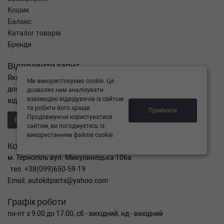
Кошик
Баланс
Каталог товарів
Бренди
Відправити запит
Якщо Ви не знайшли потрібні запчастини, або Вам потрібна
Ми використовуємо cookie. Це
допомога в підборі,
дозволяє нам аналізувати
взаємодію відвідувачів із сайтом
відправте нам запит - ми Вам допоможемо
та робити його краще.
Прийняти
Продовжуючи користуватися
Відправити запит продавцю
сайтом, ви погоджуєтесь із
використанням файлів cookie.
Контакти
м. Тернопіль вул. Микулинецька 106а
тел. +38(099)650-59-19
Email. autokitparts@yahoo.com
Графік роботи
пн-пт з 9:00 до 17:00, сб - вихідний, нд - вихідний