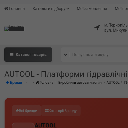
Головна
Каталоги підбору
Мої замовлення
Мої по
м. Тернопіль
вул. Микули
Каталог
товарів
AUTOOL - Платформи гідравлічні
Бренди
Головна
Виробники автозапчастин
AUTOOL
Пл
Всі бренди
Категорії бренду
AUTOOL