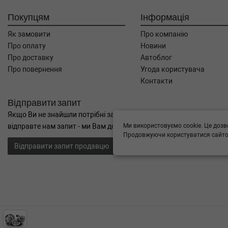
Покупцям
Інформація
Як замовити
Про компанію
Про оплату
Новини
Про доставку
Автоблог
Про повернення
Угода користувача
Контакти
Відправити запит
Якщо Ви не знайшли потрібні запчастини, або Вам потрібна допом
Ми використовуємо cookie. Це дозв
відправте нам запит - ми Вам допоможемо
Продовжуючи користуватися сайтом
Відправити запит продавцю