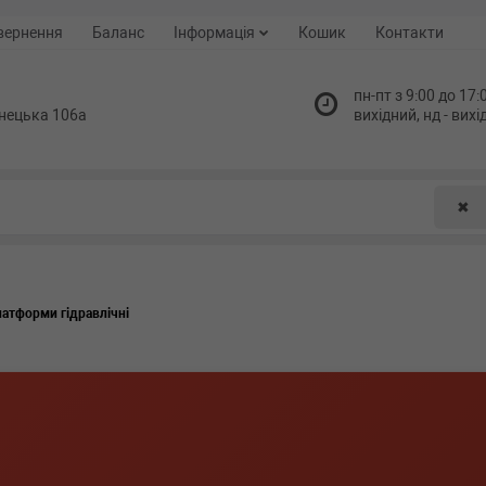
вернення
Баланс
Інформація
Кошик
Контакти
пн-пт з 9:00 до 17:0
нецька 106а
вихідний, нд - вих
✖
атформи гідравлічні