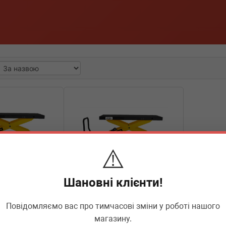
⚠️
Шановні клієнти!
Повідомляємо вас про тимчасові зміни у роботі нашого
T917
AUTOOL
MMT918
магазину.
й 500 кг
Стіл гідравлічний 800 кг