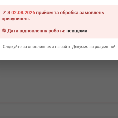
📌 З
02.08.2026
прийом та обробка замовлень
.
8 шт.
Термін 1 дн.
7 шт.
призупинені.
57 200
Всі ціни
грн
Всі ціни
🔄 Дата відновлення роботи:
невідома
В кошик
-
+
В кошик
Слідкуйте за оновленнями на сайті. Дякуємо за розуміння!
Перша
1
Ост