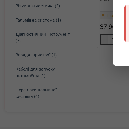
Візки діагностичні (3)
Термін 1 дн
Гальмівна система (1)
37 900
грн
Діагностичний інструмент
-
+
(7)
Зарядні пристрої (1)
Кабелі для запуску
автомобіля (1)
Перевірки паливної
системи (4)