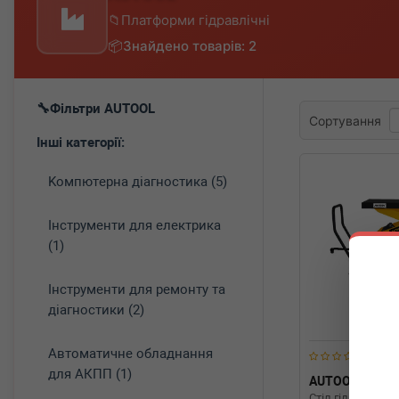
Платформи гідравлічні
Знайдено товарів: 2
Фільтри AUTOOL
Сортування
Інші категорії:
Koмпютepнa діaгнocтикa (5)
Інструменти для електрика
(1)
Інструменти для ремонту та
діагностики (2)
Автоматичне обладнання
для АКПП (1)
AUTOOL
MM
Стіл гідравлічни